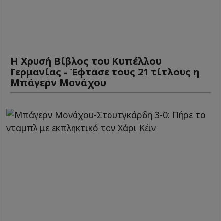
Η Χρυσή Βίβλος του Κυπέλλου
Γερμανίας - Έφτασε τους 21 τίτλους η
Μπάγερν Μονάχου