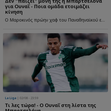
Δεν "παίζει" μόνη της η Μπαρτσελόνα
για Ουναΐ - Ποια ομάδα ετοιμάζει
κίνηση
Ο Μαροκινός πρώην χαφ του Παναθηναϊκού είναι περιζήτητος μ...
La Liga
| 02/08 - 23:59
Τι λες τώρα! - Ο Ουναΐ στη λίστα της
Μπαρτσελόνα