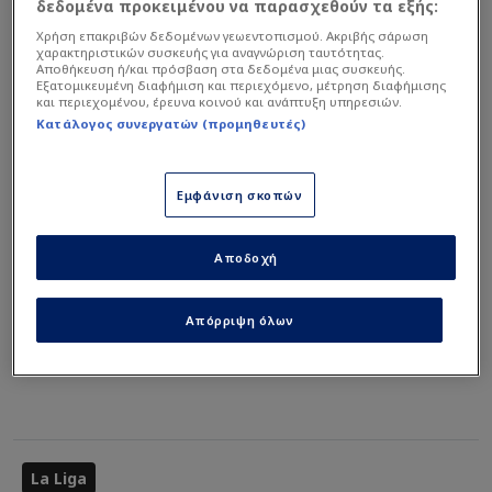
δεδομένα προκειμένου να παρασχεθούν τα εξής:
Χρήση επακριβών δεδομένων γεωεντοπισμού. Ακριβής σάρωση
χαρακτηριστικών συσκευής για αναγνώριση ταυτότητας.
Αποθήκευση ή/και πρόσβαση στα δεδομένα μιας συσκευής.
Εξατομικευμένη διαφήμιση και περιεχόμενο, μέτρηση διαφήμισης
Δείτε το γκολ της Λεβάντε:
και περιεχομένου, έρευνα κοινού και ανάπτυξη υπηρεσιών.
Κατάλογος συνεργατών (προμηθευτές)
Εμφάνιση σκοπών
Αποδοχή
Απόρριψη όλων
La Liga