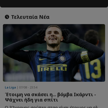
Τελευταία Νέα
La Liga
| 07/08 - 23:54
Έτοιμη να σκάσει η... βόμβα Ικάρντι -
Ψάχνει ήδη για σπίτι
Ο 32χρονος σούπερ σταρ είναι έτοιμος να αλλάξει ξανά φ...