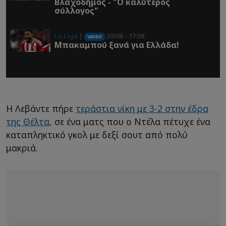
Βλαχοδήμος - "Ο καλύτερος
σύλλογος"
La Liga
|
30/06 - 17:58
VIDEO
Μπακαμπού ξανά για Ελλάδα!
Η Λεβάντε πήρε
τεράστια νίκη με 3-2 στην έδρα
της Θέλτα
, σε ένα ματς που ο Ντέλα πέτυχε ένα
καταπληκτικό γκολ με δεξί σουτ από πολύ
μακριά.