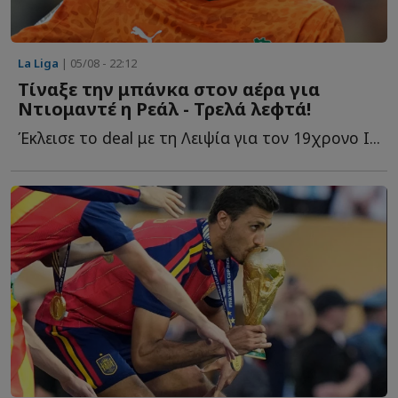
La Liga
| 05/08 - 22:12
Τίναξε την μπάνκα στον αέρα για
Ντιομαντέ η Ρεάλ - Τρελά λεφτά!
Έκλεισε το deal με τη Λειψία για τον 19χρονο Ι...