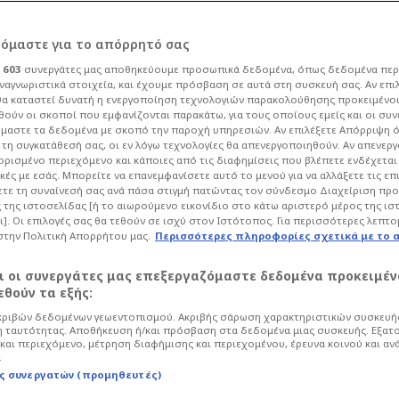
η δήλωση Πέρεθ:
ρόμαστε για το απόρρητό σας
ι
603
συνεργάτες μας αποθηκεύουμε προσωπικά δεδομένα, όπως δεδομένα περ
με στη Ρεάλ!
ναγνωριστικά στοιχεία, και έχουμε πρόσβαση σε αυτά στη συσκευή σας. Αν επι
α καταστεί δυνατή η ενεργοποίηση τεχνολογιών παρακολούθησης προκειμένο
ούν οι σκοποί που εμφανίζονται παρακάτω, για τους οποίους εμείς και οι συν
μαστε τα δεδομένα με σκοπό την παροχή υπηρεσιών. Αν επιλέξετε Απόρριψη 
Ποδόσφαιρο
La Liga
τη συγκατάθεσή σας, οι εν λόγω τεχνολογίες θα απενεργοποιηθούν. Αν απενερ
 ορισμένο περιεχόμενο και κάποιες από τις διαφημίσεις που βλέπετε ενδέχεται 
αι η Ρεάλ Μαδρίτης, με τον Φλορεντίνο
κές με εσάς. Μπορείτε να επανεμφανίσετε αυτό το μενού για να αλλάξετε τις επ
τε τη συναίνεσή σας ανά πάσα στιγμή πατώντας τον σύνδεσμο Διαχείριση πρ
τον πήχη των προσδοκιών μέσω των
 της ιστοσελίδας [ή το αιωρούμενο εικονίδιο στο κάτω αριστερό μέρος της ισ
ι]. Οι επιλογές σας θα τεθούν σε ισχύ στον Ιστότοπος. Για περισσότερες λεπτο
στην Πολιτική Απορρήτου μας.
Περισσότερες πληροφορίες σχετικά με το 
αι οι συνεργάτες μας επεξεργαζόμαστε δεδομένα προκειμέν
θούν τα εξής:
ριβών δεδομένων γεωεντοπισμού. Ακριβής σάρωση χαρακτηριστικών συσκευής
 ταυτότητας. Αποθήκευση ή/και πρόσβαση στα δεδομένα μιας συσκευής. Εξατ
και περιεχόμενο, μέτρηση διαφήμισης και περιεχομένου, έρευνα κοινού και αν
.
ς συνεργατών (προμηθευτές)