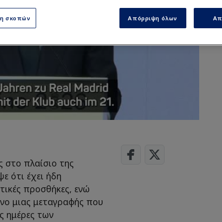
ση σκοπών
Απόρριψη όλων
Απ
 στο πλαίσιο της
ε ότι έχει ήδη
ντικές προσθήκες, ενώ
νο μιας μεταγραφής που
ς ημέρες των