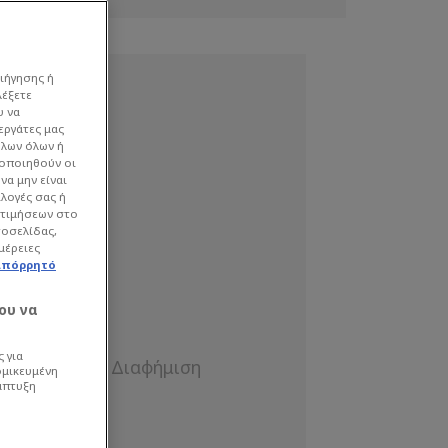
ιήγησης ή
λέξετε
υ να
εργάτες μας
όλων όλων ή
γοποιηθούν οι
να μην είναι
ιλογές σας ή
οτιμήσεων στο
τοσελίδας,
μέρειες
απόρρητό
ου να
 για
ομικευμένη
άπτυξη