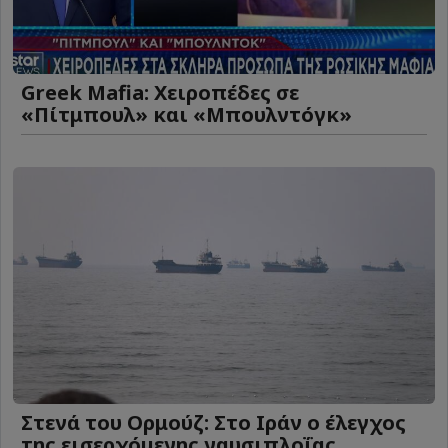
Greek Mafia: Χειροπέδες σε
«Πίτμπουλ» και «Μπουλντόγκ»
Στενά του Ορμούζ: Στο Ιράν ο έλεγχος
της εισερχόμενης ναυσιπλοΐας