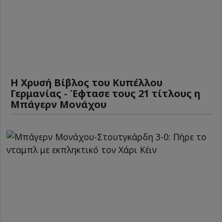
Η Χρυσή Βίβλος του Κυπέλλου
Γερμανίας - Έφτασε τους 21 τίτλους η
Μπάγερν Μονάχου