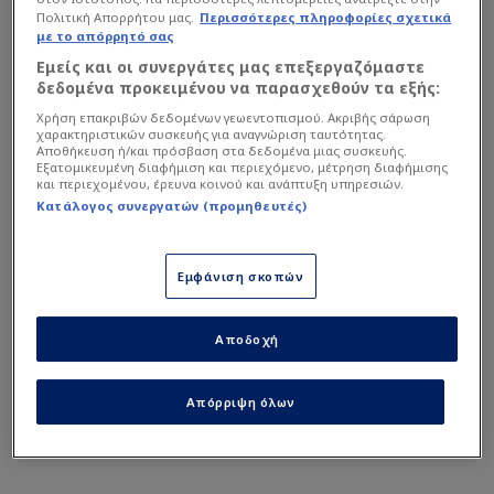
μοιάζει να μην «ξεκουράζεται» ποτέ. Μετά την
Πολιτική Απορρήτου μας.
Περισσότερες πληροφορίες σχετικά
εντυπωσιακή του εμφάνιση στο φιλικό κόντρα
με το απόρρητό σας
στο Μπουρουντί, όπου σημείωσε δύο τέρματα, ο
Εμείς και οι συνεργάτες μας επεξεργαζόμαστε
δεδομένα προκειμένου να παρασχεθούν τα εξής:
Ελ Κααμπί έδωσε συνέχεια στο ρεσιτάλ του.
Χρήση επακριβών δεδομένων γεωεντοπισμού. Ακριβής σάρωση
χαρακτηριστικών συσκευής για αναγνώριση ταυτότητας.
Αποθήκευση ή/και πρόσβαση στα δεδομένα μιας συσκευής.
Στο άνετο 4-0 επί της Μαδαγασκάρης, ο
Εξατομικευμένη διαφήμιση και περιεχόμενο, μέτρηση διαφήμισης
και περιεχομένου, έρευνα κοινού και ανάπτυξη υπηρεσιών.
Μαροκινός στράικερ «χτύπησε» στο 87ο
Κατάλογος συνεργατών (προμηθευτές)
λεπτό. Εκμεταλλευόμενος την επαναφορά της
μπάλας μετά από σουτ που κατέληξε στο
δοκάρι, έστειλε την μπάλα στα δίχτυα με
Εμφάνιση σκοπών
ψύχραιμη κοντινή προσπάθεια, βάζοντας το
«κερασάκι στην τούρτα» για το τελικό σκορ.
Αποδοχή
Απόρριψη όλων