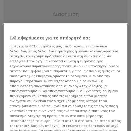
Ενδιαφερόμαστε για το απόρρητό σας
Εμείς και οι
603
συνεργάτες μας αποθηκεύουμε προσωπικά
δεδομένα, όπως δεδομένα περιήγησης ή μοναδικά αναγνωριστικά
στοιχεία, και έχουμε πρόσβαση σε αυτά στη συσκευή σας. Αν
επιλέξετε Αποδοχή, θα καταστεί δυνατή η ενεργοποίηση
τεχνολογιών παρακολούθησης προκειμένου να υποστηριχθούν οι
σκοποί που εμφανίζονται παρακάτω, για τους οποίους εμείς και οι
συνεργάτες μας επεξεργαζόμαστε τα δεδομένα με σκοπό την
παροχή υπηρεσιών. Αν επιλέξετε Απόρριψη όλων όλων ή
αποσύρετε τη συγκατάθεσή σας, οι εν λόγω τεχνολογίες θα
απενεργοποιηθούν. Αν απενεργοποιηθούν οι ιχνηλάτες, ορισμένο
περιεχόμενο και κάποιες από τις διαφημίσεις που βλέπετε
ενδέχεται να μην είναι τόσο σχετικές με εσάς. Μπορείτε να
επανεμφανίσετε αυτό το μενού για να αλλάξετε τις επιλογές σας ή
Η εθνική ομάδα του Μαρόκου πραγματοποιεί μια
να αποσύρετε τη συναίνεσή σας ανά πάσα στιγμή πατώντας τον
σύνδεσμο Διαχείριση προτιμήσεων στο κάτω μέρος της
εξαιρετική προετοιμασία και στο επίκεντρο
ιστοσελίδας [ή το αιωρούμενο εικονίδιο στο κάτω αριστερό μέρος
βρίσκεται ο έμπειρος επιθετικός, ο οποίος
της ιστοσελίδας, εάν υπάρχει]. Οι επιλογές σας θα τεθούν σε ισχύ
στον Ιστότοπος. Για περισσότερες λεπτομέρειες ανατρέξτε στην