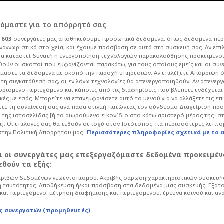
άνοβιτς για το
ρόμαστε για το απόρρητό σας
ι
603
συνεργάτες μας αποθηκεύουμε προσωπικά δεδομένα, όπως δεδομένα περ
κνευρισμός με
ναγνωριστικά στοιχεία, και έχουμε πρόσβαση σε αυτά στη συσκευή σας. Αν επι
α καταστεί δυνατή η ενεργοποίηση τεχνολογιών παρακολούθησης προκειμένο
ούν οι σκοποί που εμφανίζονται παρακάτω, για τους οποίους εμείς και οι συν
ού
μαστε τα δεδομένα με σκοπό την παροχή υπηρεσιών. Αν επιλέξετε Απόρριψη 
τη συγκατάθεσή σας, οι εν λόγω τεχνολογίες θα απενεργοποιηθούν. Αν απενερ
 ορισμένο περιεχόμενο και κάποιες από τις διαφημίσεις που βλέπετε ενδέχεται 
κές με εσάς. Μπορείτε να επανεμφανίσετε αυτό το μενού για να αλλάξετε τις επ
13
Ποδόσφαιρο
Mundial
τε τη συναίνεσή σας ανά πάσα στιγμή πατώντας τον σύνδεσμο Διαχείριση πρ
 της ιστοσελίδας [ή το αιωρούμενο εικονίδιο στο κάτω αριστερό μέρος της ισ
ου να ρωτάει για το μαρκάρισμα του
ι]. Οι επιλογές σας θα τεθούν σε ισχύ στον Ιστότοπος. Για περισσότερες λεπτο
 την αντίδραση του Ιβάν Γιοβάνοβιτς
στην Πολιτική Απορρήτου μας.
Περισσότερες πληροφορίες σχετικά με το 
αι οι συνεργάτες μας επεξεργαζόμαστε δεδομένα προκειμέν
θούν τα εξής:
ριβών δεδομένων γεωεντοπισμού. Ακριβής σάρωση χαρακτηριστικών συσκευής
 ταυτότητας. Αποθήκευση ή/και πρόσβαση στα δεδομένα μιας συσκευής. Εξατ
και περιεχόμενο, μέτρηση διαφήμισης και περιεχομένου, έρευνα κοινού και αν
.
ς συνεργατών (προμηθευτές)