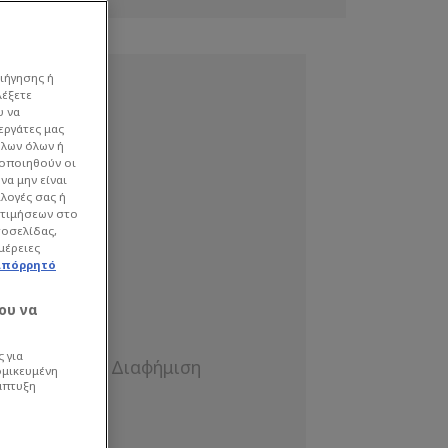
ιήγησης ή
λέξετε
υ να
εργάτες μας
όλων όλων ή
γοποιηθούν οι
να μην είναι
ιλογές σας ή
οτιμήσεων στο
τοσελίδας,
μέρειες
απόρρητό
ου να
 για
ομικευμένη
άπτυξη