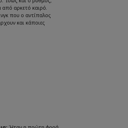
ο. Ίσως και ο ρυθμός,
ά από αρκετό καιρό.
ινγκ που ο αντίπαλος
ρχουν και κάποιες
μα:
Ήταν η πρώτη φορά