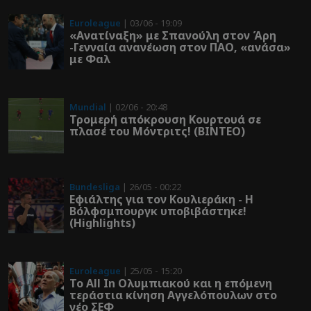
Euroleague
| 03/06 - 19:09
«Ανατίναξη» με Σπανούλη στον Άρη
-Γενναία ανανέωση στον ΠΑΟ, «ανάσα»
με Φαλ
Mundial
| 02/06 - 20:48
Τρομερή απόκρουση Κουρτουά σε
πλασέ του Μόντριτς! (ΒΙΝΤΕΟ)
Bundesliga
| 26/05 - 00:22
Εφιάλτης για τον Κουλιεράκη - Η
Βόλφσμπουργκ υποβιβάστηκε!
(Highlights)
Euroleague
| 25/05 - 15:20
Το All In Ολυμπιακού και η επόμενη
τεράστια κίνηση Αγγελόπουλων στο
νέο ΣΕΦ