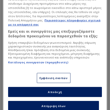
ένταση της στιγμής ξεστόμισε και κάποια...
σύνδεσμο Διαχείριση προτιμήσεων στο κάτω μέρος της
ιστοσελίδας [ή το αιωρούμενο εικονίδιο στο κάτω αριστερό μέρος
γαλλικά!
της ιστοσελίδας, εάν υπάρχει]. Οι επιλογές σας θα τεθούν σε ισχύ
στον Ιστότοπος. Για περισσότερες λεπτομέρειες ανατρέξτε στην
Πολιτική Απορρήτου μας.
Περισσότερες πληροφορίες σχετικά
Διαβάστε επίσης...
με το απόρρητό σας
Εμείς και οι συνεργάτες μας επεξεργαζόμαστε
Άφωνος Ανρί για Μέσι:
δεδομένα προκειμένου να παρασχεθούν τα εξής:
"Γράφει την ιστορία με τα
Χρήση επακριβών δεδομένων γεωεντοπισμού. Ακριβής σάρωση
πόδια του, ουάου"!
χαρακτηριστικών συσκευής για αναγνώριση ταυτότητας.
(ΒΙΝΤΕΟ)
Αποθήκευση ή/και πρόσβαση στα δεδομένα μιας συσκευής.
Εξατομικευμένη διαφήμιση και περιεχόμενο, μέτρηση διαφήμισης
Μύθοι! Η μοναδική επίδοση
και περιεχομένου, έρευνα κοινού και ανάπτυξη υπηρεσιών.
των Μέσι-Μαραντόνα
Κατάλογος συνεργατών (προμηθευτές)
(ΦΩΤΟ-ΒΙΝΤΕΟ)
Εμφάνιση σκοπών
Ο Γκιλάρτ είχε κλέψει τις εντυπώσεις και στην
Αποδοχή
περιγραφή του τελικού του Παγκοσμίου
Κυπέλλου του 2022.
Απόρριψη όλων