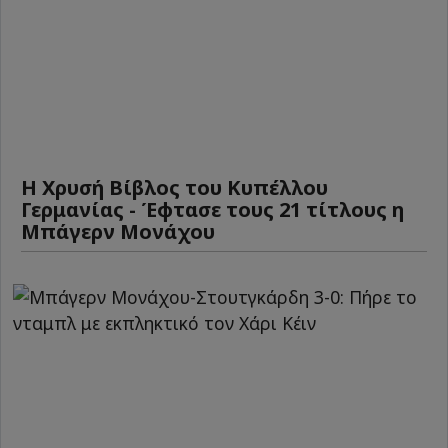
Η Χρυσή Βίβλος του Κυπέλλου
Γερμανίας - Έφτασε τους 21 τίτλους η
Μπάγερν Μονάχου