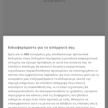
Ενδιαφερόμαστε για το απόρρητό σας
Εμείς και οι
603
συνεργάτες μας αποθηκεύουμε προσωπικά
δεδομένα, όπως δεδομένα περιήγησης ή μοναδικά αναγνωριστικά
στοιχεία, και έχουμε πρόσβαση σε αυτά στη συσκευή σας. Αν
επιλέξετε Αποδοχή, θα καταστεί δυνατή η ενεργοποίηση
τεχνολογιών παρακολούθησης προκειμένου να υποστηριχθούν οι
σκοποί που εμφανίζονται παρακάτω, για τους οποίους εμείς και οι
συνεργάτες μας επεξεργαζόμαστε τα δεδομένα με σκοπό την
Ο δημοσιογράφος δεν κατάφερε να κρύψει τον
παροχή υπηρεσιών. Αν επιλέξετε Απόρριψη όλων όλων ή
ενθουσιασμό του όταν ο Μέσι πέτυχε το γκολ
αποσύρετε τη συγκατάθεσή σας, οι εν λόγω τεχνολογίες θα
απενεργοποιηθούν. Αν απενεργοποιηθούν οι ιχνηλάτες, ορισμένο
που διαμόρφωσε το 2-2 και ο 52χρονος σπίκερ
περιεχόμενο και κάποιες από τις διαφημίσεις που βλέπετε
ξέσπασε σε πανηγυρισμούς, φώναξε με όλη του
ενδέχεται να μην είναι τόσο σχετικές με εσάς. Μπορείτε να
επανεμφανίσετε αυτό το μενού για να αλλάξετε τις επιλογές σας ή
τη δύναμη, χτύπησε το τραπέζι και από την
να αποσύρετε τη συναίνεσή σας ανά πάσα στιγμή πατώντας τον