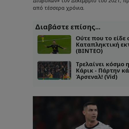
Διαβόλων» τον Δεκέμβριο του 2021, π
από τέσσερα χρόνια.
Διαβάστε επίσης...
Ούτε που το είδε 
Καταπληκτική εκτ
(ΒΙΝΤΕΟ)
Τρελαίνει κόσμο η
Κάρικ - Πάρτην κ
Άρσεναλ! (Vid)