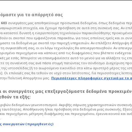
ρόμαστε για το απόρρητό σας
ι
603
συνεργάτες μας αποθηκεύουμε προσωπικά δεδομένα, όπως δεδομένα περ
ναγνωριστικά στοιχεία, και έχουμε πρόσβαση σε αυτά στη συσκευή σας. Αν επι
α καταστεί δυνατή η ενεργοποίηση τεχνολογιών παρακολούθησης προκειμένο
άλντο είχε
ούν οι σκοποί που εμφανίζονται παρακάτω, για τους οποίους εμείς και οι συν
μαστε τα δεδομένα με σκοπό την παροχή υπηρεσιών. Αν επιλέξετε Απόρριψη 
τη συγκατάθεσή σας, οι εν λόγω τεχνολογίες θα απενεργοποιηθούν. Αν απενερ
πριν από 4 χρόνια
 ορισμένο περιεχόμενο και κάποιες από τις διαφημίσεις που βλέπετε ενδέχεται 
κές με εσάς. Μπορείτε να επανεμφανίσετε αυτό το μενού για να αλλάξετε τις επ
τε τη συναίνεσή σας ανά πάσα στιγμή πατώντας τον σύνδεσμο Διαχείριση πρ
 της ιστοσελίδας [ή το αιωρούμενο εικονίδιο στο κάτω αριστερό μέρος της ισ
ι]. Οι επιλογές σας θα τεθούν σε ισχύ στον Ιστότοπος. Για περισσότερες λεπτο
στην Πολιτική Απορρήτου μας.
Περισσότερες πληροφορίες σχετικά με το 
r League
αι οι συνεργάτες μας επεξεργαζόμαστε δεδομένα προκειμέν
ν Κάρικ. Μπορεί να γίνει ένας
θούν τα εξής:
CR7 όταν τον είχε ως προσωρινό
ριβών δεδομένων γεωεντοπισμού. Ακριβής σάρωση χαρακτηριστικών συσκευής
 ταυτότητας. Αποθήκευση ή/και πρόσβαση στα δεδομένα μιας συσκευής. Εξατ
και περιεχόμενο, μέτρηση διαφήμισης και περιεχομένου, έρευνα κοινού και αν
.
ς συνεργατών (προμηθευτές)