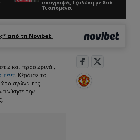
ν
υπογραφές Τζολάκη με Χαλ -
Τι απομένει
* από τη Novibet!
έστω και προσωρινά ,
άιτεντ
. Κέρδισε το
πρώτο αγώνα της
α νίκησε την
ς.