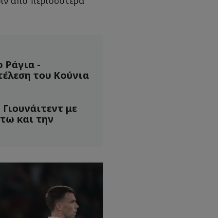
ριν από περισσότερα
ο Ράγια -
έλεση του Κούνια
 Γιουνάιτεντ με
άτω και την