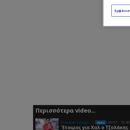
Εμφάνι
Περισσότερα video...
Premier Leagu...
|
30/07 - 16:49
VIDEO
Έτοιμος για Χαλ ο Τζολάκης 