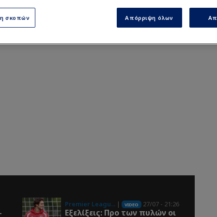
ση σκοπών
Απόρριψη όλων
Απ
Premier Leagu...
|
27/07 - 21:26
VIDEO
-
Εξελίξεις: Προ των πυλών οι