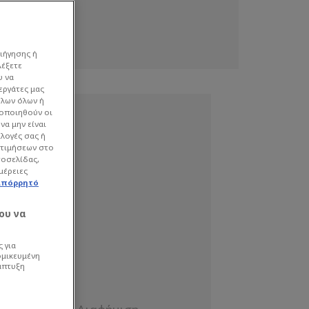
ιήγησης ή
λέξετε
υ να
εργάτες μας
όλων όλων ή
γοποιηθούν οι
να μην είναι
ιλογές σας ή
οτιμήσεων στο
τοσελίδας,
μέρειες
απόρρητό
ου να
 για
ομικευμένη
άπτυξη