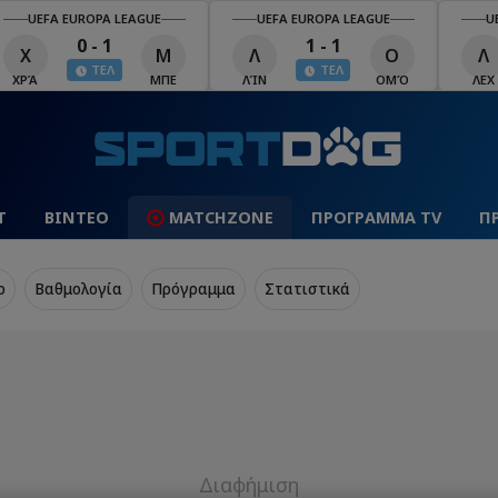
UEFA EUROPA LEAGUE
UEFA EUROPA LEAGUE
U
0 - 1
1 - 1
Χ
Μ
Λ
Ο
Λ
ΤΕΛ
ΤΕΛ
ΧΡΆ
ΜΠΕ
ΛΊΝ
ΟΜΌ
ΛΕΧ
Τ
ΒΙΝΤΕΟ
MATCHZONE
ΠΡΟΓΡΑΜΜΑ TV
Π
o
Βαθμολογία
Πρόγραμμα
Στατιστικά