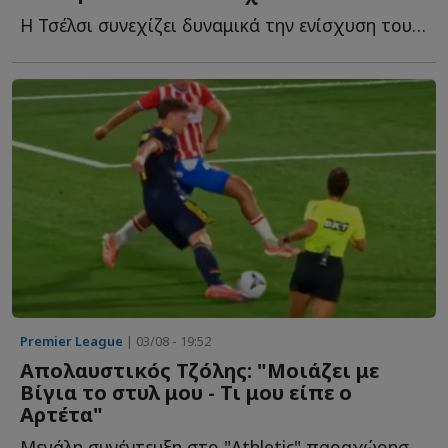
Η Τσέλσι συνεχίζει δυναμικά την ενίσχυση του ρόστερ τ...
Premier League
| 03/08 - 19:52
Απολαυστικός Τζόλης: "Μοιάζει με
Βίγια το στυλ μου - Τι μου είπε ο
Αρτέτα"
Μεγάλη συνέντευξη στο "Athletic" παραχώρησε ο διεθνής εξτρέμ, μ...