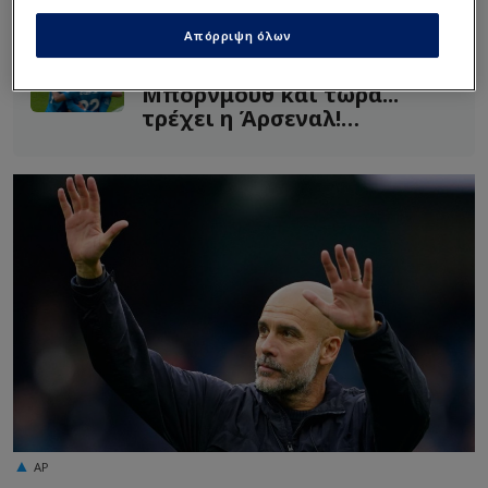
συνομιλίες για συμφωνία!"
Απόρριψη όλων
"Κηδεία" από τη
Μπόρνμουθ και τώρα...
τρέχει η Άρσεναλ!
(Highlights)
AP