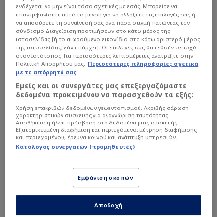
ενδέχεται να μην είναι τόσο σχετικές με εσάς. Μπορείτε να
επανεμφανίσετε αυτό το μενού για να αλλάξετε τις επιλογές σας ή
να αποσύρετε τη συναίνεσή σας ανά πάσα στιγμή πατώντας τον
σύνδεσμο Διαχείριση προτιμήσεων στο κάτω μέρος της
ιστοσελίδας [ή το αιωρούμενο εικονίδιο στο κάτω αριστερό μέρος
της ιστοσελίδας, εάν υπάρχει]. Οι επιλογές σας θα τεθούν σε ισχύ
στον Ιστότοπος. Για περισσότερες λεπτομέρειες ανατρέξτε στην
Πολιτική Απορρήτου μας.
Περισσότερες πληροφορίες σχετικά
με το απόρρητό σας
Εμείς και οι συνεργάτες μας επεξεργαζόμαστε
δεδομένα προκειμένου να παρασχεθούν τα εξής:
Σε δηλώσεις του μετά το
επιβλητικό 0-3 ενάντια
Χρήση επακριβών δεδομένων γεωεντοπισμού. Ακριβής σάρωση
χαρακτηριστικών συσκευής για αναγνώριση ταυτότητας.
στην Τσέλσι
κι ενώ επίκειται το καθοριστικό
Αποθήκευση ή/και πρόσβαση στα δεδομένα μιας συσκευής.
ντέρμπι με τους «κανονιέρηδες» στο «Έτιχαντ», ο
Εξατομικευμένη διαφήμιση και περιεχόμενο, μέτρηση διαφήμισης
και περιεχομένου, έρευνα κοινού και ανάπτυξη υπηρεσιών.
Καταλανός τεχνικός έπλεξε το εγκώμιο της
Κατάλογος συνεργατών (προμηθευτές)
ομάδας του Μίκελ Αρτέτα.
Εμφάνιση σκοπών
Διαβάστε επίσης...
"Ο Μαρινάκης, η
Αποδοχή
Μάντσεστερ Σίτι και οι