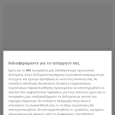
Ενδιαφερόμαστε για το απόρρητό σας
Εμείς και οι
603
συνεργάτες μας αποθηκεύουμε προσωπικά
δεδομένα, όπως δεδομένα περιήγησης ή μοναδικά αναγνωριστικά
στοιχεία, και έχουμε πρόσβαση σε αυτά στη συσκευή σας. Αν
επιλέξετε Αποδοχή, θα καταστεί δυνατή η ενεργοποίηση
τεχνολογιών παρακολούθησης προκειμένου να υποστηριχθούν οι
σκοποί που εμφανίζονται παρακάτω, για τους οποίους εμείς και οι
συνεργάτες μας επεξεργαζόμαστε τα δεδομένα με σκοπό την
παροχή υπηρεσιών. Αν επιλέξετε Απόρριψη όλων όλων ή
αποσύρετε τη συγκατάθεσή σας, οι εν λόγω τεχνολογίες θα
απενεργοποιηθούν. Αν απενεργοποιηθούν οι ιχνηλάτες, ορισμένο
περιεχόμενο και κάποιες από τις διαφημίσεις που βλέπετε