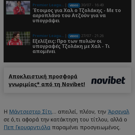
Premier Leagu...
|
30/07 - 16:49
VIDEO
Έτοιμος για Χαλ ο Τζολάκης - Με το
αεροπλάνο του Ατζούν για να
υπογράψει
Premier Leagu...
|
27/07 - 21:26
VIDEO
Εξελίξεις: Προ των πυλών οι
υπογραφές Τζολάκη με Χαλ - Τι
απομένει
Αποκλειστική προσφορά
γνωριμίας* από τη Novibet!
Η
Μάντσεστερ Σίτι
… απειλεί, πλέον, την
Άρσεναλ
σε ό,τι αφορά την κατάκτηση του τίτλου, αλλά ο
Πεπ Γκουαρντιόλα
παραμένει προσγειωμένος.