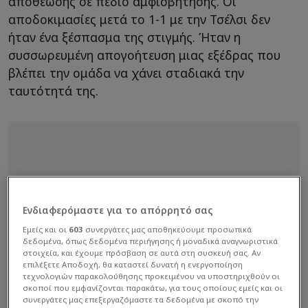
αποθέωσης σε πεδίο αμφισβήτησης. Οι
αποδοκιμασίες μετά το 1-1 με την Τσέλσι δεν
ήταν ένα ξέσπασμα της στιγμής. Ήταν η
συσσωρευμένη απογοήτευση μιας εξέδρας που
βλέπει την ομάδα να χάνει σταδιακά την
ταυτότητά της.
Ενδιαφερόμαστε για το απόρρητό σας
Εμείς και οι
603
συνεργάτες μας αποθηκεύουμε προσωπικά
δεδομένα, όπως δεδομένα περιήγησης ή μοναδικά αναγνωριστικά
στοιχεία, και έχουμε πρόσβαση σε αυτά στη συσκευή σας. Αν
επιλέξετε Αποδοχή, θα καταστεί δυνατή η ενεργοποίηση
τεχνολογιών παρακολούθησης προκειμένου να υποστηριχθούν οι
σκοποί που εμφανίζονται παρακάτω, για τους οποίους εμείς και οι
συνεργάτες μας επεξεργαζόμαστε τα δεδομένα με σκοπό την