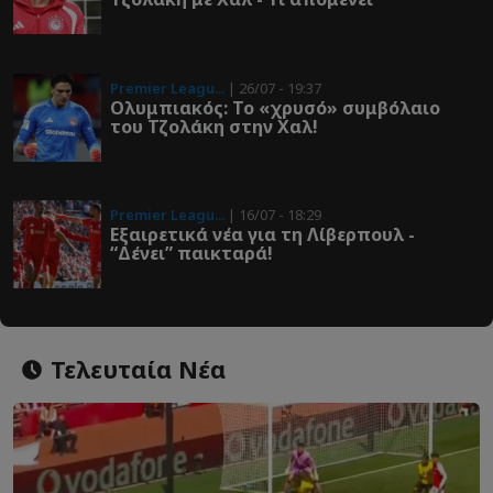
Premier Leagu...
| 26/07 - 19:37
Ολυμπιακός: To «χρυσό» συμβόλαιο
του Τζολάκη στην Χαλ!
Premier Leagu...
| 16/07 - 18:29
Εξαιρετικά νέα για τη Λίβερπουλ -
“Δένει” παικταρά!
Τελευταία Νέα