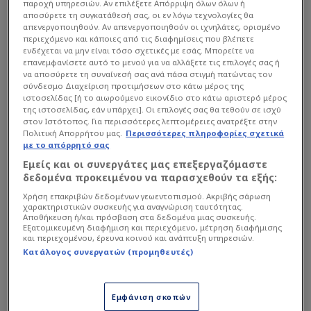
παροχή υπηρεσιών. Αν επιλέξετε Απόρριψη όλων όλων ή
αποσύρετε τη συγκατάθεσή σας, οι εν λόγω τεχνολογίες θα
απενεργοποιηθούν. Αν απενεργοποιηθούν οι ιχνηλάτες, ορισμένο
περιεχόμενο και κάποιες από τις διαφημίσεις που βλέπετε
ενδέχεται να μην είναι τόσο σχετικές με εσάς. Μπορείτε να
επανεμφανίσετε αυτό το μενού για να αλλάξετε τις επιλογές σας ή
να αποσύρετε τη συναίνεσή σας ανά πάσα στιγμή πατώντας τον
σύνδεσμο Διαχείριση προτιμήσεων στο κάτω μέρος της
ιστοσελίδας [ή το αιωρούμενο εικονίδιο στο κάτω αριστερό μέρος
της ιστοσελίδας, εάν υπάρχει]. Οι επιλογές σας θα τεθούν σε ισχύ
στον Ιστότοπος. Για περισσότερες λεπτομέρειες ανατρέξτε στην
Πολιτική Απορρήτου μας.
Περισσότερες πληροφορίες σχετικά
με το απόρρητό σας
Εμείς και οι συνεργάτες μας επεξεργαζόμαστε
δεδομένα προκειμένου να παρασχεθούν τα εξής:
Χρήση επακριβών δεδομένων γεωεντοπισμού. Ακριβής σάρωση
χαρακτηριστικών συσκευής για αναγνώριση ταυτότητας.
Αποθήκευση ή/και πρόσβαση στα δεδομένα μιας συσκευής.
Εξατομικευμένη διαφήμιση και περιεχόμενο, μέτρηση διαφήμισης
και περιεχομένου, έρευνα κοινού και ανάπτυξη υπηρεσιών.
Κατάλογος συνεργατών (προμηθευτές)
Ο Άρνε Σλοτ, μόλις στη δεύτερη χρονιά του στον
πάγκο των «Reds», βρίσκεται πλέον μπροστά στο
μεγαλύτερο δίλημμα της θητείας του: μπορεί να
Εμφάνιση σκοπών