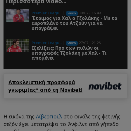
Περισσότερα video...
Premier Leagu...
|
30/07 - 16:49
VIDEO
Έτοιμος για Χαλ ο Τζολάκης - Με το
αεροπλάνο του Ατζούν για να
υπογράψει
Premier Leagu...
|
27/07 - 21:26
VIDEO
Εξελίξεις: Προ των πυλών οι
υπογραφές Τζολάκη με Χαλ - Τι
απομένει
Αποκλειστική προσφορά
γνωριμίας* από τη Novibet!
Η εικόνα της
Λίβερπουλ
στο φινάλε της φετινής
σεζόν έχει μετατρέψει το Άνφιλντ από γήπεδο