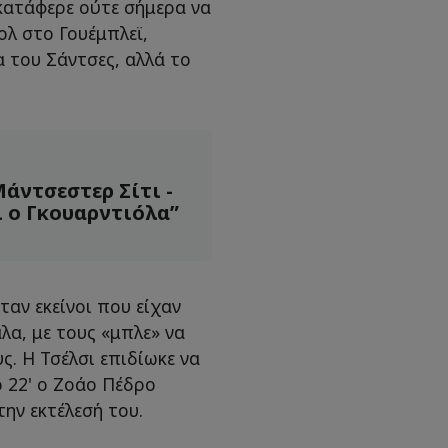
 κατάφερε ούτε σήμερα να
ολ στο Γουέμπλεϊ,
α του Σάντσες, αλλά το
άντσεστερ Σίτι -
 ο Γκουαρντιόλα”
ταν εκείνοι που είχαν
λα, με τους «μπλε» να
ς. Η Τσέλσι επιδίωκε να
ο 22' ο Ζοάο Πέδρο
ην εκτέλεσή του.