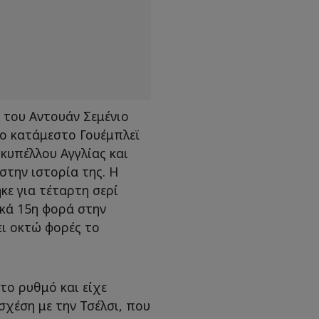
λ του Αντουάν Σεμένιο
το κατάμεστο Γουέμπλεϊ
 κυπέλλου Αγγλίας και
στην ιστορία της. Η
ε για τέταρτη σερί
ικά 15η φορά στην
ει οκτώ φορές το
 το ρυθμό και είχε
σχέση με την Τσέλσι, που