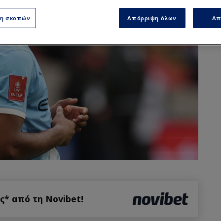
ση σκοπών
Απόρριψη όλων
Απ
* από τη Novibet!