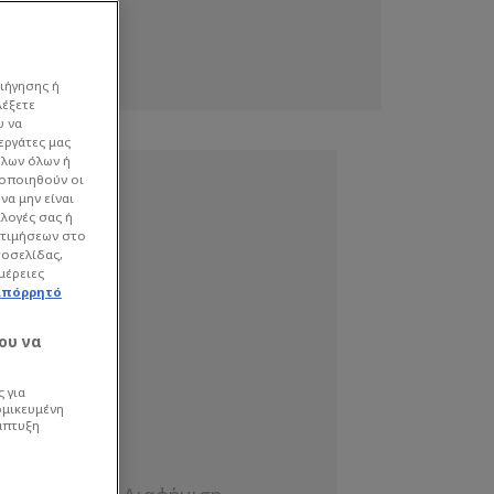
ιήγησης ή
λέξετε
υ να
εργάτες μας
όλων όλων ή
γοποιηθούν οι
να μην είναι
ιλογές σας ή
οτιμήσεων στο
τοσελίδας,
μέρειες
απόρρητό
ου να
 για
ομικευμένη
άπτυξη