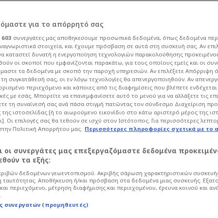
ρόμαστε για το απόρρητό σας
ι
603
συνεργάτες μας αποθηκεύουμε προσωπικά δεδομένα, όπως δεδομένα περ
ναγνωριστικά στοιχεία, και έχουμε πρόσβαση σε αυτά στη συσκευή σας. Αν επι
α καταστεί δυνατή η ενεργοποίηση τεχνολογιών παρακολούθησης προκειμένο
ο Κύπελλο με μυθικό
ούν οι σκοποί που εμφανίζονται παρακάτω, για τους οποίους εμείς και οι συν
μαστε τα δεδομένα με σκοπό την παροχή υπηρεσιών. Αν επιλέξετε Απόρριψη 
τη συγκατάθεσή σας, οι εν λόγω τεχνολογίες θα απενεργοποιηθούν. Αν απενερ
ιο! (ΒΙΝΤΕΟ)
 ορισμένο περιεχόμενο και κάποιες από τις διαφημίσεις που βλέπετε ενδέχεται 
κές με εσάς. Μπορείτε να επανεμφανίσετε αυτό το μενού για να αλλάξετε τις επ
τε τη συναίνεσή σας ανά πάσα στιγμή πατώντας τον σύνδεσμο Διαχείριση πρ
 της ιστοσελίδας [ή το αιωρούμενο εικονίδιο στο κάτω αριστερό μέρος της ισ
/05/26 - 19:04
Ποδόσφαιρο
Premier League
ι]. Οι επιλογές σας θα τεθούν σε ισχύ στον Ιστότοπος. Για περισσότερες λεπτο
στην Πολιτική Απορρήτου μας.
Περισσότερες πληροφορίες σχετικά με το 
 από τα γκολ της χρονιάς με τρομερό
"λύγισε" με 1-0 την Τσέλσι στον τελικό
αι οι συνεργάτες μας επεξεργαζόμαστε δεδομένα προκειμέν
θούν τα εξής:
ριβών δεδομένων γεωεντοπισμού. Ακριβής σάρωση χαρακτηριστικών συσκευής
 ταυτότητας. Αποθήκευση ή/και πρόσβαση στα δεδομένα μιας συσκευής. Εξατ
και περιεχόμενο, μέτρηση διαφήμισης και περιεχομένου, έρευνα κοινού και αν
.
ς συνεργατών (προμηθευτές)