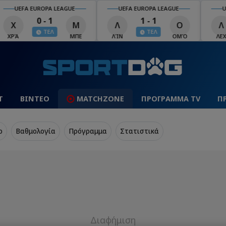
UEFA EUROPA LEAGUE
UEFA EUROPA LEAGUE
U
0 - 1
1 - 1
Χ
Μ
Λ
Ο
Λ
ΤΕΛ
ΤΕΛ
ΧΡΆ
ΜΠΕ
ΛΊΝ
ΟΜΌ
ΛΕΧ
Τ
ΒΙΝΤΕΟ
MATCHZONE
ΠΡΟΓΡΑΜΜΑ TV
Π
o
Βαθμολογία
Πρόγραμμα
Στατιστικά