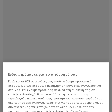
Ενδιαφερόμαστε για το απόρρητό σας
Εμείς και οι
603
συνεργάτες μας αποθηκεύουμε προσωπικά
δεδομένα, όπως δεδομένα περιήγησης ή μοναδικά αναγνωριστικά
στοιχεία, και έχουμε πρόσβαση σε αυτά στη συσκευή σας. Αν
επιλέξετε Αποδοχή, θα καταστεί δυνατή η ενεργοποίηση
τεχνολογιών παρακολούθησης προκειμένου να υποστηριχθούν οι
σκοποί που εμφανίζονται παρακάτω, για τους οποίους εμείς και οι
συνεργάτες μας επεξεργαζόμαστε τα δεδομένα με σκοπό την
παροχή υπηρεσιών. Αν επιλέξετε Απόρριψη όλων όλων ή