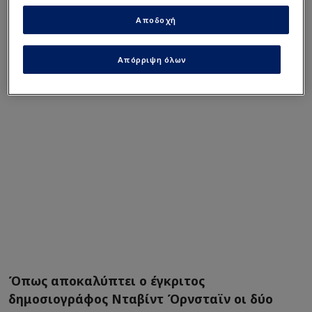
Μαδρίτης, βρέθηκε στο Λονδίνο στις αρχές της
Αποδοχή
προηγούμενης εβδομάδας για τις τελικές
συζητήσεις.
Απόρριψη όλων
Όπως αποκαλύπτει ο έγκριτος
δημοσιογράφος Νταβίντ Όρνσταϊν οι δύο