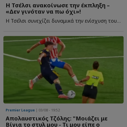
Η Τσέλσι ανακοίνωσε την έκπληξη –
«Δεν γινόταν να πω όχι»!
Η Τσέλσι συνεχίζει δυναμικά την ενίσχυση του ρόστερ τ...
Premier League
| 03/08 - 19:52
Απολαυστικός Τζόλης: "Μοιάζει με
Βίγια το στυλ μου - Τι μου είπε ο