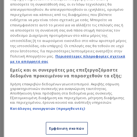
αποσύρετε τη συγκατάθεσή σας, οι εν λόγω τεχνολογίες θα
απενεργοποιηθούν. Αν απενεργοποιηθούν οι ιχνηλάτες, ορισμένο
περιεχόμενο και κάποιες από τις διαφημίσεις που βλέπετε
ενδέχεται να μην είναι τόσο σχετικές με εσάς. Μπορείτε να
επανεμφανίσετε αυτό το μενού για να αλλάξετε τις επιλογές σας ή
να αποσύρετε τη συναίνεσή σας ανά πάσα στιγμή πατώντας τον
σύνδεσμο Διαχείριση προτιμήσεων στο κάτω μέρος της
ιστοσελίδας [ή το αιωρούμενο εικονίδιο στο κάτω αριστερό μέρος
Το «deal» του Λονδίνου και οι όροι του
της ιστοσελίδας, εάν υπάρχει]. Οι επιλογές σας θα τεθούν σε ισχύ
στον Ιστότοπος. Για περισσότερες λεπτομέρειες ανατρέξτε στην
Αλόνσο
Πολιτική Απορρήτου μας.
Περισσότερες πληροφορίες σχετικά
με το απόρρητό σας
Εμείς και οι συνεργάτες μας επεξεργαζόμαστε
Διαβάστε επίσης...
δεδομένα προκειμένου να παρασχεθούν τα εξής:
Χρήση επακριβών δεδομένων γεωεντοπισμού. Ακριβής σάρωση
Επίσημο: Εποχή Τσάμπι
χαρακτηριστικών συσκευής για αναγνώριση ταυτότητας.
Αλόνσο στην Τσέλσι - Η
Αποθήκευση ή/και πρόσβαση στα δεδομένα μιας συσκευής.
Εξατομικευμένη διαφήμιση και περιεχόμενο, μέτρηση διαφήμισης
πρώτη του δήλωση (ΦΩΤΟ)
και περιεχομένου, έρευνα κοινού και ανάπτυξη υπηρεσιών.
Κατάλογος συνεργατών (προμηθευτές)
Ο Ισπανός τεχνικός, ο οποίος την περασμένη
Εμφάνιση σκοπών
σεζόν κάθισε στον ηλεκτρικό πάγκο της Ρεάλ