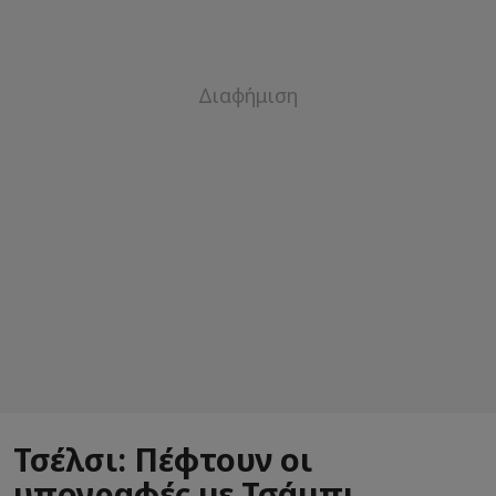
Τσέλσι: Πέφτουν οι
υπογραφές με Τσάμπι