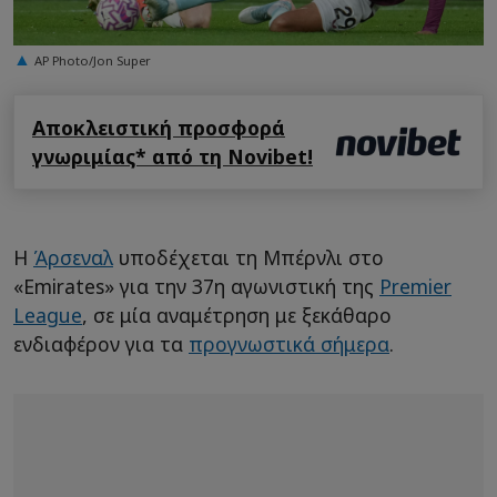
AP Photo/Jon Super
Αποκλειστική προσφορά
γνωριμίας* από τη Novibet!
Η
Άρσεναλ
υποδέχεται τη Μπέρνλι στο
«Emirates» για την 37η αγωνιστική της
Premier
League
, σε μία αναμέτρηση με ξεκάθαρο
ενδιαφέρον για τα
προγνωστικά σήμερα
.