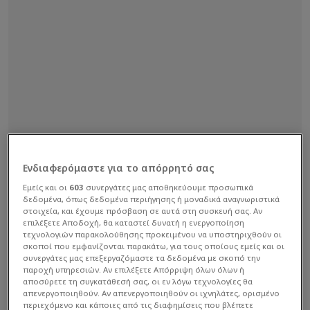
Ενδιαφερόμαστε για το απόρρητό σας
Εμείς και οι
603
συνεργάτες μας αποθηκεύουμε προσωπικά
δεδομένα, όπως δεδομένα περιήγησης ή μοναδικά αναγνωριστικά
στοιχεία, και έχουμε πρόσβαση σε αυτά στη συσκευή σας. Αν
επιλέξετε Αποδοχή, θα καταστεί δυνατή η ενεργοποίηση
τεχνολογιών παρακολούθησης προκειμένου να υποστηριχθούν οι
σκοποί που εμφανίζονται παρακάτω, για τους οποίους εμείς και οι
συνεργάτες μας επεξεργαζόμαστε τα δεδομένα με σκοπό την
παροχή υπηρεσιών. Αν επιλέξετε Απόρριψη όλων όλων ή
αποσύρετε τη συγκατάθεσή σας, οι εν λόγω τεχνολογίες θα
απενεργοποιηθούν. Αν απενεργοποιηθούν οι ιχνηλάτες, ορισμένο
περιεχόμενο και κάποιες από τις διαφημίσεις που βλέπετε