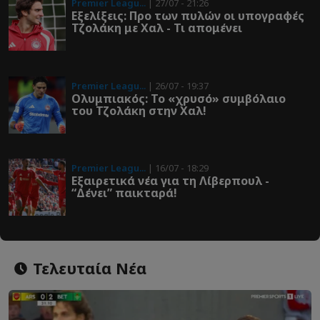
Premier Leagu...
| 27/07 - 21:26
Εξελίξεις: Προ των πυλών οι υπογραφές
Τζολάκη με Χαλ - Τι απομένει
Premier Leagu...
| 26/07 - 19:37
Ολυμπιακός: To «χρυσό» συμβόλαιο
του Τζολάκη στην Χαλ!
Premier Leagu...
| 16/07 - 18:29
Εξαιρετικά νέα για τη Λίβερπουλ -
“Δένει” παικταρά!
Τελευταία Νέα