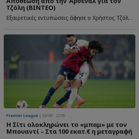
Αποθέωση από την Άρσεναλ για τον
Τζόλη (ΒΙΝΤΕΟ)
Εξαιρετικές εντυπώσεις άφησε ο Χρήστος Τζόλης στη φ...
Premier League
| 02/08 - 22:05
Η Σίτι ολοκληρώνει το «μπαμ» με τον
Μπουαντί – Στα 100 εκατ.€ η μεταγραφή