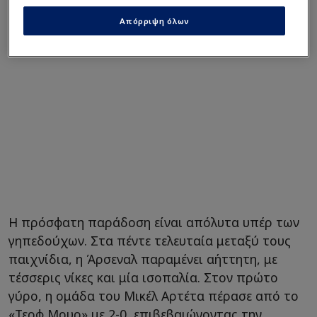
Απόρριψη όλων
Η πρόσφατη παράδοση είναι απόλυτα υπέρ των
γηπεδούχων. Στα πέντε τελευταία μεταξύ τους
παιχνίδια, η Άρσεναλ παραμένει αήττητη, με
τέσσερις νίκες και μία ισοπαλία. Στον πρώτο
γύρο, η ομάδα του Μικέλ Αρτέτα πέρασε από το
«Τερφ Μουρ» με 2-0, επιβεβαιώνοντας την