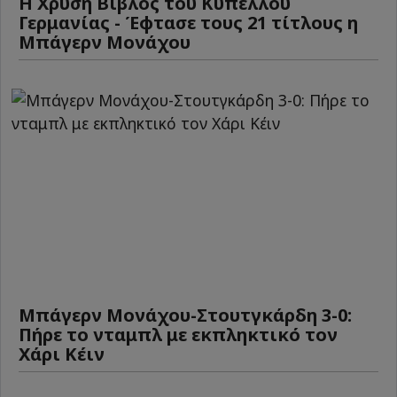
Η Χρυσή Βίβλος του Κυπέλλου
Γερμανίας - Έφτασε τους 21 τίτλους η
Μπάγερν Μονάχου
Μπάγερν Μονάχου-Στουτγκάρδη 3-0:
Πήρε το νταμπλ με εκπληκτικό τον
Χάρι Κέιν