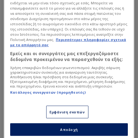
ενδέχεται να μην είναι τόσο σχετικές με εσάς. Μπορείτε να
επανεμφανίσετε αυτό το μενού για να αλλάξετε τις επιλογές σας ή
να αποσύρετε τη συναίνεσή σας ανά πάσα στιγμή πατώντας τον
σύνδεσμο Διαχείριση προτιμήσεων στο κάτω μέρος της
ιστοσελίδας [ή το αιωρούμενο εικονίδιο στο κάτω αριστερό μέρος
της ιστοσελίδας, εάν υπάρχει]. Οι επιλογές σας θα τεθούν σε ισχύ
Οι «κανονιέρηδες» βρίσκονται στην κορυφή της
στον Ιστότοπος. Για περισσότερες λεπτομέρειες ανατρέξτε στην
βαθμολογίας με 79 βαθμούς και θέλουν ακόμη μία
Πολιτική Απορρήτου μας.
Περισσότερες πληροφορίες σχετικά
με το απόρρητό σας
νίκη για να πλησιάσουν περισσότερο στην
Εμείς και οι συνεργάτες μας επεξεργαζόμαστε
κατάκτηση του τίτλου.
δεδομένα προκειμένου να παρασχεθούν τα εξής:
Χρήση επακριβών δεδομένων γεωεντοπισμού. Ακριβής σάρωση
χαρακτηριστικών συσκευής για αναγνώριση ταυτότητας.
Απέναντί τους βρίσκουν τη Μπέρνλι, η οποία
Αποθήκευση ή/και πρόσβαση στα δεδομένα μιας συσκευής.
βρίσκεται στην προτελευταία θέση με 21
Εξατομικευμένη διαφήμιση και περιεχόμενο, μέτρηση διαφήμισης
και περιεχομένου, έρευνα κοινού και ανάπτυξη υπηρεσιών.
βαθμούς και έχει ήδη υποβιβαστεί στην
Κατάλογος συνεργατών (προμηθευτές)
Championship. Οι «κλάρετς» δεν έχουν ουσιαστικό
βαθμολογικό κίνητρο, κάτι που κάνει ακόμη πιο
Εμφάνιση σκοπών
ξεκάθαρο το προβάδισμα της Άρσεναλ, ειδικά
από τη στιγμή που το παιχνίδι διεξάγεται στο
Λονδίνο.
Αποδοχή