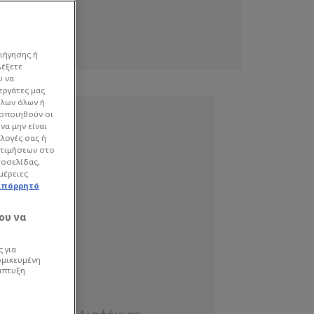
ιήγησης ή
λέξετε
υ να
εργάτες μας
όλων όλων ή
γοποιηθούν οι
να μην είναι
ιλογές σας ή
οτιμήσεων στο
τοσελίδας,
μέρειες
απόρρητό
ου να
 για
ομικευμένη
άπτυξη