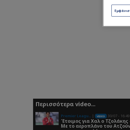
Εμφάνι
Περισσότερα video...
Premier Leagu...
|
30/07 - 16:49
VIDEO
Έτοιμος για Χαλ ο Τζολάκης 
Με το αεροπλάνο του Ατζού