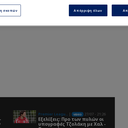
ση σκοπών
Απόρριψη όλων
Απ
Premier Leagu...
|
27/07 - 21:26
VIDEO
-
Εξελίξεις: Προ των πυλών οι
ν
υπογραφές Τζολάκη με Χαλ -