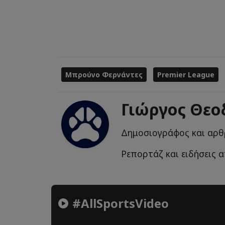
Μπρούνο Φερνάντες
Premier League
Γιώργος Θε
Δημοσιογράφος και αρθ
Ρεπορτάζ και ειδήσεις 
#AllSportsVideo