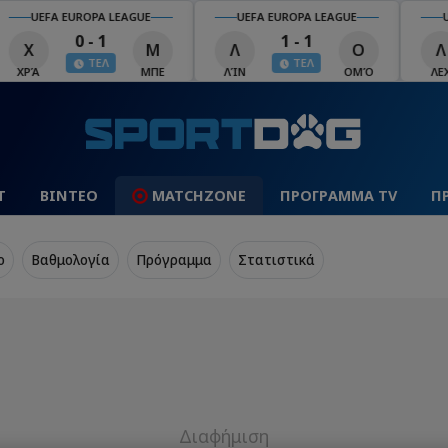
UEFA EUROPA LEAGUE
UEFA EUROPA LEAGUE
U
0 - 1
1 - 1
Χ
Μ
Λ
Ο
Λ
ΤΕΛ
ΤΕΛ
ΧΡΆ
ΜΠΕ
ΛΊΝ
ΟΜΌ
ΛΕΧ
Τ
ΒΙΝΤΕΟ
MATCHZONE
ΠΡΟΓΡΑΜΜΑ TV
Π
o
Βαθμολογία
Πρόγραμμα
Στατιστικά