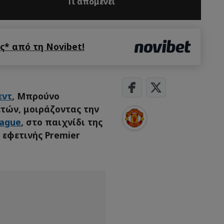
Τι απομένει
* από τη Novibet!
εντ
, Μπρούνο
ετών, μοιράζοντας την
eague
, στο παιχνίδι της
 εφετινής Premier