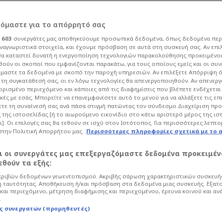
ρόμαστε για το απόρρητό σας
ι
603
συνεργάτες μας αποθηκεύουμε προσωπικά δεδομένα, όπως δεδομένα περ
ναγνωριστικά στοιχεία, και έχουμε πρόσβαση σε αυτά στη συσκευή σας. Αν επι
α καταστεί δυνατή η ενεργοποίηση τεχνολογιών παρακολούθησης προκειμένο
τ του Φερνάντες -
ούν οι σκοποί που εμφανίζονται παρακάτω, για τους οποίους εμείς και οι συν
μαστε τα δεδομένα με σκοπό την παροχή υπηρεσιών. Αν επιλέξετε Απόρριψη 
τη συγκατάθεσή σας, οι εν λόγω τεχνολογίες θα απενεργοποιηθούν. Αν απενερ
λυτο ρεκόρ!
 ορισμένο περιεχόμενο και κάποιες από τις διαφημίσεις που βλέπετε ενδέχεται 
κές με εσάς. Μπορείτε να επανεμφανίσετε αυτό το μενού για να αλλάξετε τις επ
τε τη συναίνεσή σας ανά πάσα στιγμή πατώντας τον σύνδεσμο Διαχείριση πρ
 της ιστοσελίδας [ή το αιωρούμενο εικονίδιο στο κάτω αριστερό μέρος της ισ
ι]. Οι επιλογές σας θα τεθούν σε ισχύ στον Ιστότοπος. Για περισσότερες λεπτο
στην Πολιτική Απορρήτου μας.
Περισσότερες πληροφορίες σχετικά με το 
05/26 - 19:40
Ποδόσφαιρο
Premier League
αι οι συνεργάτες μας επεξεργαζόμαστε δεδομένα προκειμέν
ορία, καθώς έγινε ο πρώτος παίκτης
θούν τα εξής:
ζόν στην Premier League!
ριβών δεδομένων γεωεντοπισμού. Ακριβής σάρωση χαρακτηριστικών συσκευής
 ταυτότητας. Αποθήκευση ή/και πρόσβαση στα δεδομένα μιας συσκευής. Εξατ
και περιεχόμενο, μέτρηση διαφήμισης και περιεχομένου, έρευνα κοινού και αν
.
ς συνεργατών (προμηθευτές)