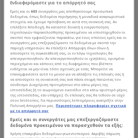
Ενδιαφερόμαστε για το απόρρητό σας
Εμείς και οι
603
συνεργάτες μας αποθηκεύουμε προσωπικά
δεδομένα, όπως δεδομένα περιήγησης ή μοναδικά αναγνωριστικά
στοιχεία, και έχουμε πρόσβαση σε αυτά στη συσκευή σας. Αν
επιλέξετε Αποδοχή, θα καταστεί δυνατή η ενεργοποίηση
τεχνολογιών παρακολούθησης προκειμένου να υποστηριχθούν οι
σκοποί που εμφανίζονται παρακάτω, για τους οποίους εμείς και οι
συνεργάτες μας επεξεργαζόμαστε τα δεδομένα με σκοπό την
παροχή υπηρεσιών. Αν επιλέξετε Απόρριψη όλων όλων ή
αποσύρετε τη συγκατάθεσή σας, οι εν λόγω τεχνολογίες θα
απενεργοποιηθούν. Αν απενεργοποιηθούν οι ιχνηλάτες, ορισμένο
περιεχόμενο και κάποιες από τις διαφημίσεις που βλέπετε
ενδέχεται να μην είναι τόσο σχετικές με εσάς. Μπορείτε να
επανεμφανίσετε αυτό το μενού για να αλλάξετε τις επιλογές σας ή
να αποσύρετε τη συναίνεσή σας ανά πάσα στιγμή πατώντας τον
σύνδεσμο Διαχείριση προτιμήσεων στο κάτω μέρος της
ιστοσελίδας [ή το αιωρούμενο εικονίδιο στο κάτω αριστερό μέρος
της ιστοσελίδας, εάν υπάρχει]. Οι επιλογές σας θα τεθούν σε ισχύ
στον Ιστότοπος. Για περισσότερες λεπτομέρειες ανατρέξτε στην
Πολιτική Απορρήτου μας.
Περισσότερες πληροφορίες σχετικά
με το απόρρητό σας
Εμείς και οι συνεργάτες μας επεξεργαζόμαστε
δεδομένα προκειμένου να παρασχεθούν τα εξής:
Χρήση επακριβών δεδομένων γεωεντοπισμού. Ακριβής σάρωση