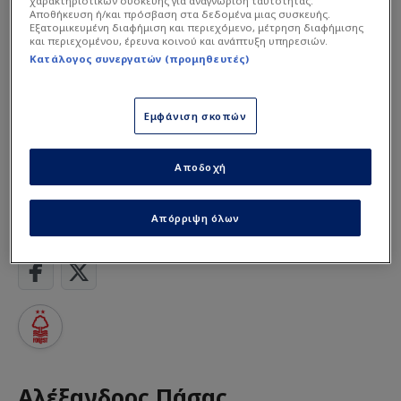
χαρακτηριστικών συσκευής για αναγνώριση ταυτότητας.
Αποθήκευση ή/και πρόσβαση στα δεδομένα μιας συσκευής.
Εξατομικευμένη διαφήμιση και περιεχόμενο, μέτρηση διαφήμισης
και περιεχομένου, έρευνα κοινού και ανάπτυξη υπηρεσιών.
Κατάλογος συνεργατών (προμηθευτές)
Εμφάνιση σκοπών
Διαβάστε τη συνέχεια στο
novasports.gr
Αποδοχή
LIFE
Απόρριψη όλων
Αλέξανδρος Πάσας