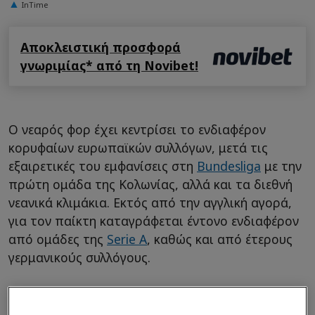
InTime
Αποκλειστική προσφορά
γνωριμίας* από τη Novibet!
Ο νεαρός φορ έχει κεντρίσει το ενδιαφέρον
κορυφαίων ευρωπαϊκών συλλόγων, μετά τις
εξαιρετικές του εμφανίσεις στη
Bundesliga
με την
πρώτη ομάδα της Κολωνίας, αλλά και τα διεθνή
νεανικά κλιμάκια. Εκτός από την αγγλική αγορά,
για τον παίκτη καταγράφεται έντονο ενδιαφέρον
από ομάδες της
Serie A
, καθώς και από έτερους
γερμανικούς συλλόγους.