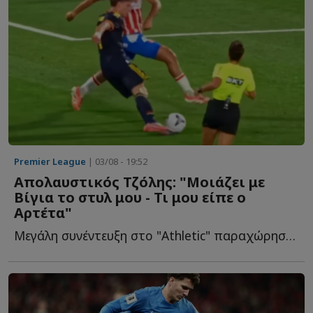
Premier League
| 03/08 - 19:52
Απολαυστικός Τζόλης: "Μοιάζει με
Βίγια το στυλ μου - Τι μου είπε ο
Αρτέτα"
Μεγάλη συνέντευξη στο "Athletic" παραχώρησε ο διεθνής εξτρέμ, μ...