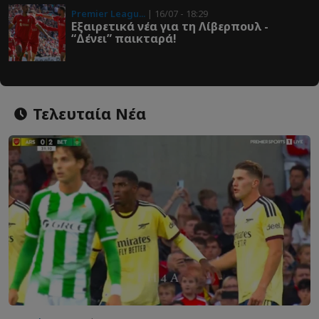
Premier Leagu...
| 16/07 - 18:29
Εξαιρετικά νέα για τη Λίβερπουλ -
“Δένει” παικταρά!
Τελευταία Νέα