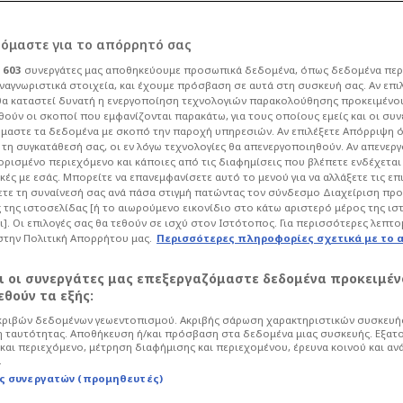
πονητή η Νότιγχαμ:
ρόμαστε για το απόρρητό σας
ι
603
συνεργάτες μας αποθηκεύουμε προσωπικά δεδομένα, όπως δεδομένα περ
το ίδιο όραμα»
ναγνωριστικά στοιχεία, και έχουμε πρόσβαση σε αυτά στη συσκευή σας. Αν επι
α καταστεί δυνατή η ενεργοποίηση τεχνολογιών παρακολούθησης προκειμένο
ούν οι σκοποί που εμφανίζονται παρακάτω, για τους οποίους εμείς και οι συν
μαστε τα δεδομένα με σκοπό την παροχή υπηρεσιών. Αν επιλέξετε Απόρριψη 
Ποδόσφαιρο
Premier League
τη συγκατάθεσή σας, οι εν λόγω τεχνολογίες θα απενεργοποιηθούν. Αν απενερ
 ορισμένο περιεχόμενο και κάποιες από τις διαφημίσεις που βλέπετε ενδέχεται 
γχαμ Φόρεστ, καθώς ο αγγλικός
κές με εσάς. Μπορείτε να επανεμφανίσετε αυτό το μενού για να αλλάξετε τις επ
τε τη συναίνεσή σας ανά πάσα στιγμή πατώντας τον σύνδεσμο Διαχείριση πρ
μα την πρόσληψη του Αυστριακού
 της ιστοσελίδας [ή το αιωρούμενο εικονίδιο στο κάτω αριστερό μέρος της ισ
ι]. Οι επιλογές σας θα τεθούν σε ισχύ στον Ιστότοπος. Για περισσότερες λεπτο
στην Πολιτική Απορρήτου μας.
Περισσότερες πληροφορίες σχετικά με το 
αι οι συνεργάτες μας επεξεργαζόμαστε δεδομένα προκειμέν
θούν τα εξής:
ριβών δεδομένων γεωεντοπισμού. Ακριβής σάρωση χαρακτηριστικών συσκευής
 ταυτότητας. Αποθήκευση ή/και πρόσβαση στα δεδομένα μιας συσκευής. Εξατ
και περιεχόμενο, μέτρηση διαφήμισης και περιεχομένου, έρευνα κοινού και αν
.
ς συνεργατών (προμηθευτές)