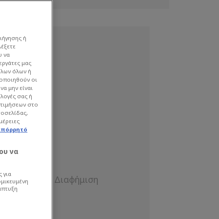
ιήγησης ή
λέξετε
υ να
εργάτες μας
όλων όλων ή
γοποιηθούν οι
να μην είναι
ιλογές σας ή
οτιμήσεων στο
τοσελίδας,
μέρειες
απόρρητό
ου να
 για
ομικευμένη
άπτυξη