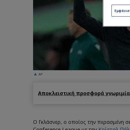
Εμφάνι
AP
Αποκλειστική προσφορά γνωριμίας
Ο Γκλάσνερ, ο οποίος την περασμένη σ
Conference League με την
Κρίσταλ Πάλ