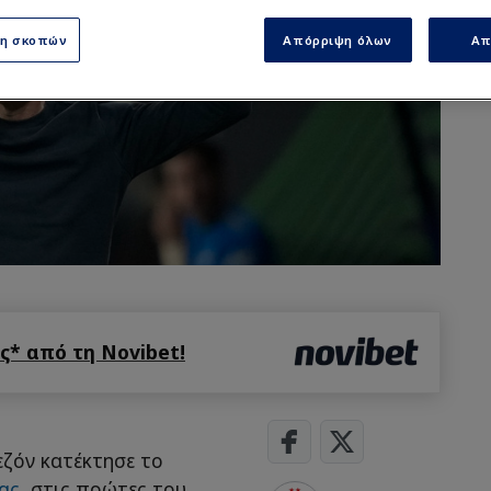
ση σκοπών
Απόρριψη όλων
Απ
* από τη Novibet!
εζόν κατέκτησε το
ας
, στις πρώτες του