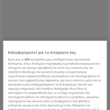
Ενδιαφερόμαστε για το απόρρητό σας
Εμείς και οι
603
συνεργάτες μας αποθηκεύουμε προσωπικά
δεδομένα, όπως δεδομένα περιήγησης ή μοναδικά αναγνωριστικά
στοιχεία, και έχουμε πρόσβαση σε αυτά στη συσκευή σας. Αν
επιλέξετε Αποδοχή, θα καταστεί δυνατή η ενεργοποίηση
τεχνολογιών παρακολούθησης προκειμένου να υποστηριχθούν οι
σκοποί που εμφανίζονται παρακάτω, για τους οποίους εμείς και οι
συνεργάτες μας επεξεργαζόμαστε τα δεδομένα με σκοπό την
παροχή υπηρεσιών. Αν επιλέξετε Απόρριψη όλων όλων ή
αποσύρετε τη συγκατάθεσή σας, οι εν λόγω τεχνολογίες θα
απενεργοποιηθούν. Αν απενεργοποιηθούν οι ιχνηλάτες, ορισμένο
περιεχόμενο και κάποιες από τις διαφημίσεις που βλέπετε
ενδέχεται να μην είναι τόσο σχετικές με εσάς. Μπορείτε να
επανεμφανίσετε αυτό το μενού για να αλλάξετε τις επιλογές σας ή