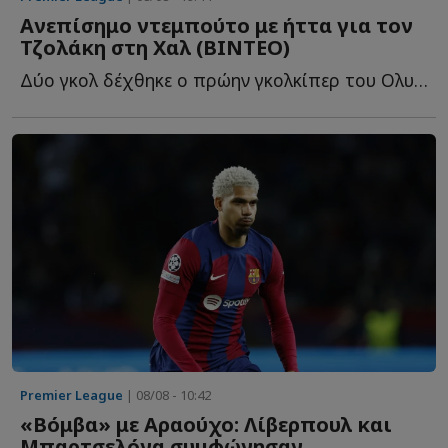
Ανεπίσημο ντεμπούτο με ήττα για τον
Τζολάκη στη Χαλ (ΒΙΝΤΕΟ)
Δύο γκολ δέχθηκε ο πρώην γκολκίπερ του Ολυμπιακού στο 2-...
Premier League
| 08/08 - 10:42
«Βόμβα» με Αραούχο: Λίβερπουλ και
Μπαρτσελόνα συμφώνησαν