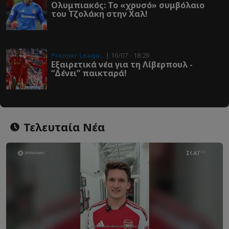
Ολυμπιακός: To «χρυσό» συμβόλαιο
του Τζολάκη στην Χαλ!
Premier Leagu...
| 16/07 - 18:29
Εξαιρετικά νέα για τη Λίβερπουλ -
“Δένει” παικταρά!
Τελευταία Νέα