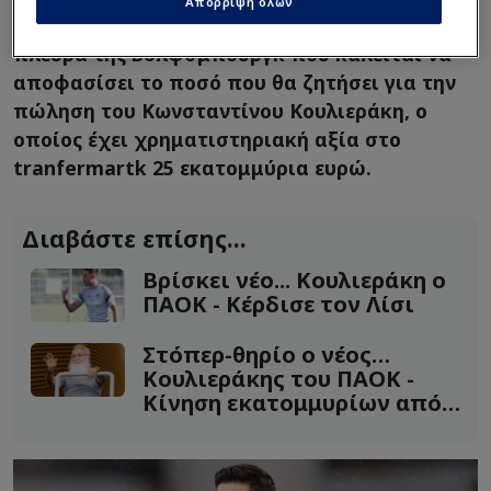
Απόρριψη όλων
ποδοσφαιριστή, με την... μπάλα να είναι στην
πλευρά της Βόλφσμπουργκ που καλείται να
αποφασίσει το ποσό που θα ζητήσει για την
πώληση του Κωνσταντίνου Κουλιεράκη, ο
οποίος έχει χρηματιστηριακή αξία στο
tranfermartk 25 εκατομμύρια ευρώ.
Διαβάστε επίσης...
Βρίσκει νέο... Κουλιεράκη ο
ΠΑΟΚ - Κέρδισε τον Λίσι
Στόπερ-θηρίο ο νέος…
Κουλιεράκης του ΠΑΟΚ -
Κίνηση εκατομμυρίων από
Σαββίδη