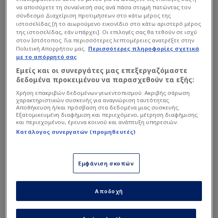
να αποσύρετε τη συναίνεσή σας ανά πάσα στιγμή πατώντας τον
σύνδεσμο Διαχείριση προτιμήσεων στο κάτω μέρος της
ιστοσελίδας [ή το αιωρούμενο εικονίδιο στο κάτω αριστερό μέρος
της ιστοσελίδας, εάν υπάρχει]. Οι επιλογές σας θα τεθούν σε ισχύ
στον Ιστότοπος. Για περισσότερες λεπτομέρειες ανατρέξτε στην
Πολιτική Απορρήτου μας.
Περισσότερες πληροφορίες σχετικά
με το απόρρητό σας
Εμείς και οι συνεργάτες μας επεξεργαζόμαστε
δεδομένα προκειμένου να παρασχεθούν τα εξής:
Χρήση επακριβών δεδομένων γεωεντοπισμού. Ακριβής σάρωση
χαρακτηριστικών συσκευής για αναγνώριση ταυτότητας.
Αποθήκευση ή/και πρόσβαση στα δεδομένα μιας συσκευής.
Εξατομικευμένη διαφήμιση και περιεχόμενο, μέτρηση διαφήμισης
και περιεχομένου, έρευνα κοινού και ανάπτυξη υπηρεσιών.
Κατάλογος συνεργατών (προμηθευτές)
Intime
Εμφάνιση σκοπών
Μάλιστα το δημοσίευμα αναφέρει ότι εκτός
από την Κόβεντρι και η Χαλ που ανέβηκε στην
Αποδοχή
κορυφαία αγγλική κατηγορία έχει εκφράσει κι
εκείνη το ενδιαφέρον της για τον νεαρό