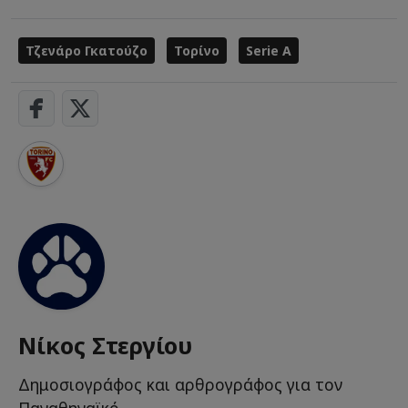
Τζενάρο Γκατούζο
Τορίνο
Serie A
Νίκος Στεργίου
Δημοσιογράφος και αρθρογράφος για τον
Παναθηναϊκό