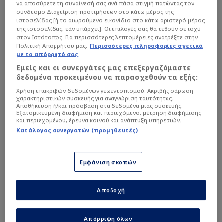
να αποσύρετε τη συναίνεσή σας ανά πάσα στιγμή πατώντας τον
σύνδεσμο Διαχείριση προτιμήσεων στο κάτω μέρος της
ιστοσελίδας [ή το αιωρούμενο εικονίδιο στο κάτω αριστερό μέρος
της ιστοσελίδας, εάν υπάρχει]. Οι επιλογές σας θα τεθούν σε ισχύ
στον Ιστότοπος. Για περισσότερες λεπτομέρειες ανατρέξτε στην
Πολιτική Απορρήτου μας.
Περισσότερες πληροφορίες σχετικά
με το απόρρητό σας
Εμείς και οι συνεργάτες μας επεξεργαζόμαστε
δεδομένα προκειμένου να παρασχεθούν τα εξής:
Χρήση επακριβών δεδομένων γεωεντοπισμού. Ακριβής σάρωση
χαρακτηριστικών συσκευής για αναγνώριση ταυτότητας.
Αποθήκευση ή/και πρόσβαση στα δεδομένα μιας συσκευής.
Εξατομικευμένη διαφήμιση και περιεχόμενο, μέτρηση διαφήμισης
και περιεχομένου, έρευνα κοινού και ανάπτυξη υπηρεσιών.
AP
Κατάλογος συνεργατών (προμηθευτές)
Δύο συναντήσεις σε μια
εβδομάδα
Εμφάνιση σκοπών
Όπως σημειώνεται χαρακτηριστικά η πλευρά
Αποδοχή
της Γκρανάτα με αυτή του Τζενάρο
Γκατούζο είχαν τουλάχιστον δύο συναντήσεις
Απόρριψη όλων
μέσα στην εβδομάδα, ώστε να συζητήσουν τις