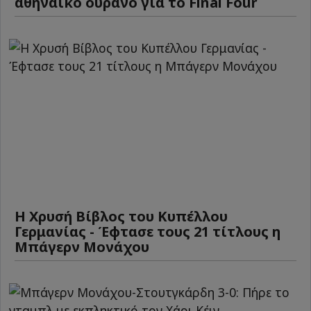
αθηναϊκό ουρανό για το Final Four
Η Χρυσή Βίβλος του Κυπέλλου
Γερμανίας - Έφτασε τους 21 τίτλους η
Μπάγερν Μονάχου