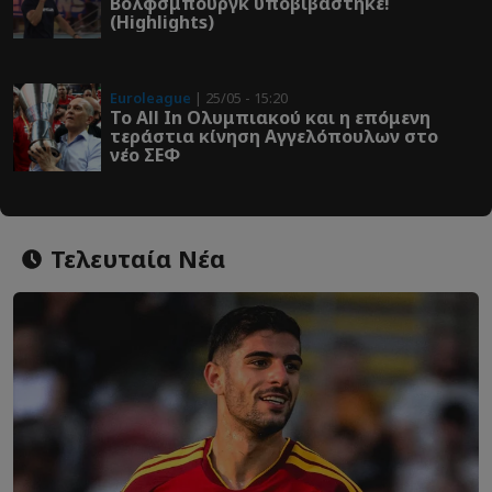
Βόλφσμπουργκ υποβιβάστηκε!
(Highlights)
Euroleague
| 25/05 - 15:20
Το All In Ολυμπιακού και η επόμενη
τεράστια κίνηση Αγγελόπουλων στο
νέο ΣΕΦ
Τελευταία Νέα