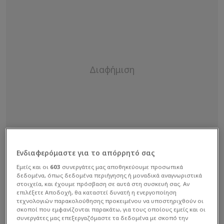
Ενδιαφερόμαστε για το απόρρητό σας
Εμείς και οι
603
συνεργάτες μας αποθηκεύουμε προσωπικά
δεδομένα, όπως δεδομένα περιήγησης ή μοναδικά αναγνωριστικά
στοιχεία, και έχουμε πρόσβαση σε αυτά στη συσκευή σας. Αν
επιλέξετε Αποδοχή, θα καταστεί δυνατή η ενεργοποίηση
τεχνολογιών παρακολούθησης προκειμένου να υποστηριχθούν οι
σκοποί που εμφανίζονται παρακάτω, για τους οποίους εμείς και οι
συνεργάτες μας επεξεργαζόμαστε τα δεδομένα με σκοπό την