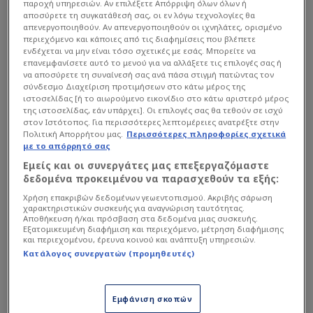
παροχή υπηρεσιών. Αν επιλέξετε Απόρριψη όλων όλων ή
Σύμφωνα με όσα αποκαλύπτει ο κορυφαίος και
αποσύρετε τη συγκατάθεσή σας, οι εν λόγω τεχνολογίες θα
απενεργοποιηθούν. Αν απενεργοποιηθούν οι ιχνηλάτες, ορισμένο
πλέον έγκριτος μεταγραφολόγος του πλανήτη,
περιεχόμενο και κάποιες από τις διαφημίσεις που βλέπετε
Φαμπρίτσιο Ρομάνο, δεν πρόκειται για μια
ενδέχεται να μην είναι τόσο σχετικές με εσάς. Μπορείτε να
επανεμφανίσετε αυτό το μενού για να αλλάξετε τις επιλογές σας ή
απόφαση της τελευταίας στιγμής.
να αποσύρετε τη συναίνεσή σας ανά πάσα στιγμή πατώντας τον
σύνδεσμο Διαχείριση προτιμήσεων στο κάτω μέρος της
ιστοσελίδας [ή το αιωρούμενο εικονίδιο στο κάτω αριστερό μέρος
Ο 56χρονος προπονητής έχει κατασταλάξει
της ιστοσελίδας, εάν υπάρχει]. Οι επιλογές σας θα τεθούν σε ισχύ
στον Ιστότοπος. Για περισσότερες λεπτομέρειες ανατρέξτε στην
για το μέλλον του εδώ και τουλάχιστον έναν
Πολιτική Απορρήτου μας.
Περισσότερες πληροφορίες σχετικά
μήνα. Μάλιστα, έχει φροντίσει να ενημερώσει
με το απόρρητό σας
προσωπικά τον ιδιοκτήτη και ισχυρό άνδρα
Εμείς και οι συνεργάτες μας επεξεργαζόμαστε
δεδομένα προκειμένου να παρασχεθούν τα εξής:
του συλλόγου, Αουρέλιο Ντε Λαουρέντις, ώστε
Χρήση επακριβών δεδομένων γεωεντοπισμού. Ακριβής σάρωση
να μην αιφνιδιαστεί ο προγραμματισμός της
χαρακτηριστικών συσκευής για αναγνώριση ταυτότητας.
ομάδας ενόψει της νέας χρονιάς.
Αποθήκευση ή/και πρόσβαση στα δεδομένα μιας συσκευής.
Εξατομικευμένη διαφήμιση και περιεχόμενο, μέτρηση διαφήμισης
και περιεχομένου, έρευνα κοινού και ανάπτυξη υπηρεσιών.
Κατάλογος συνεργατών (προμηθευτές)
Εμφάνιση σκοπών