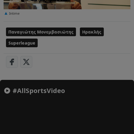
Intime
Παναγιώτης Μονεμβασιώτης
Ηρακλής
Superleague
#AllSportsVideo