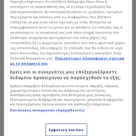
παροχή υπηρεσιών. Αν επιλέξετε Απόρριψη όλων όλων ή
αποσύρετε τη συγκατάθεσή σας, οι εν λόγω τεχνολογίες θα
απενεργοποιηθούν. Αν απενεργοποιηθούν οι ιχνηλάτες, ορισμένο
περιεχόμενο και κάποιες από τις διαφημίσεις που βλέπετε
ενδέχεται να μην είναι τόσο σχετικές με εσάς. Μπορείτε να
επανεμφανίσετε αυτό το μενού για να αλλάξετε τις επιλογές σας ή
να αποσύρετε τη συναίνεσή σας ανά πάσα στιγμή πατώντας τον
σύνδεσμο Διαχείριση προτιμήσεων στο κάτω μέρος της
ιστοσελίδας [ή το αιωρούμενο εικονίδιο στο κάτω αριστερό μέρος
της ιστοσελίδας, εάν υπάρχει]. Οι επιλογές σας θα τεθούν σε ισχύ
στον Ιστότοπος. Για περισσότερες λεπτομέρειες ανατρέξτε στην
Πολιτική Απορρήτου μας.
Περισσότερες πληροφορίες σχετικά
με το απόρρητό σας
Εμείς και οι συνεργάτες μας επεξεργαζόμαστε
δεδομένα προκειμένου να παρασχεθούν τα εξής:
Χρήση επακριβών δεδομένων γεωεντοπισμού. Ακριβής σάρωση
χαρακτηριστικών συσκευής για αναγνώριση ταυτότητας.
Αποθήκευση ή/και πρόσβαση στα δεδομένα μιας συσκευής.
Εξατομικευμένη διαφήμιση και περιεχόμενο, μέτρηση διαφήμισης
και περιεχομένου, έρευνα κοινού και ανάπτυξη υπηρεσιών.
Intime
Κατάλογος συνεργατών (προμηθευτές)
Αρχικά, για το πως κατέληξε η ομάδα στον
Μπάμπη Τεννέ
: «
Κατέληξε η ομάδα να πάρει τον
Εμφάνιση σκοπών