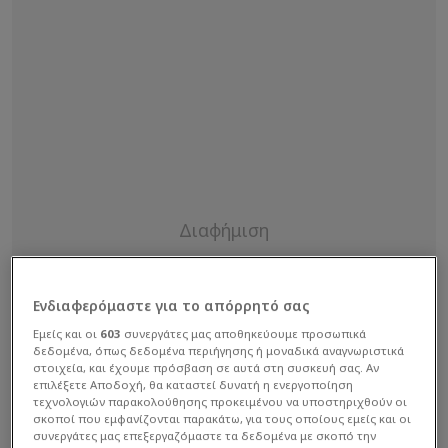
Ενδιαφερόμαστε για το απόρρητό σας
Εμείς και οι
603
συνεργάτες μας αποθηκεύουμε προσωπικά
δεδομένα, όπως δεδομένα περιήγησης ή μοναδικά αναγνωριστικά
στοιχεία, και έχουμε πρόσβαση σε αυτά στη συσκευή σας. Αν
επιλέξετε Αποδοχή, θα καταστεί δυνατή η ενεργοποίηση
τεχνολογιών παρακολούθησης προκειμένου να υποστηριχθούν οι
σκοποί που εμφανίζονται παρακάτω, για τους οποίους εμείς και οι
συνεργάτες μας επεξεργαζόμαστε τα δεδομένα με σκοπό την