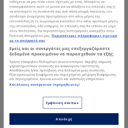
ενδέχεται να μην είναι τόσο σχετικές με εσάς. Μπορείτε να
κρεμασμένου δεν μιλάνε για σχοινί
».
επανεμφανίσετε αυτό το μενού για να αλλάξετε τις επιλογές σας ή
να αποσύρετε τη συναίνεσή σας ανά πάσα στιγμή πατώντας τον
σύνδεσμο Διαχείριση προτιμήσεων στο κάτω μέρος της
ιστοσελίδας [ή το αιωρούμενο εικονίδιο στο κάτω αριστερό μέρος
Διαβάστε επίσης...
της ιστοσελίδας, εάν υπάρχει]. Οι επιλογές σας θα τεθούν σε ισχύ
στον Ιστότοπος. Για περισσότερες λεπτομέρειες ανατρέξτε στην
Μονεμβασιώτης:
Πολιτική Απορρήτου μας.
Περισσότερες πληροφορίες σχετικά
«Εξυπηρετώ τα συμφέροντα
με το απόρρητό σας
του Ηρακλή» (ΒΙΝΤΕΟ)
Εμείς και οι συνεργάτες μας επεξεργαζόμαστε
δεδομένα προκειμένου να παρασχεθούν τα εξής:
Μονεμβασιώτης για
Χρήση επακριβών δεδομένων γεωεντοπισμού. Ακριβής σάρωση
χαρακτηριστικών συσκευής για αναγνώριση ταυτότητας.
Ηρακλή: "Δύο καφέδες
Αποθήκευση ή/και πρόσβαση στα δεδομένα μιας συσκευής.
ζητάμε, πάμε για 20
Εξατομικευμένη διαφήμιση και περιεχόμενο, μέτρηση διαφήμισης
παίκτες"
και περιεχομένου, έρευνα κοινού και ανάπτυξη υπηρεσιών.
Κατάλογος συνεργατών (προμηθευτές)
Εμφάνιση σκοπών
Αποδοχή