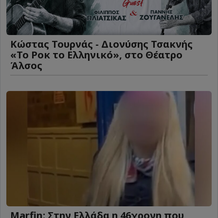
Κώστας Τουρνάς - Διονύσης Τσακνής
«Το Ροκ το Ελληνικό», στο Θέατρο
Άλσος
Marfin: Στην Ελλάδα η 46χρονη που