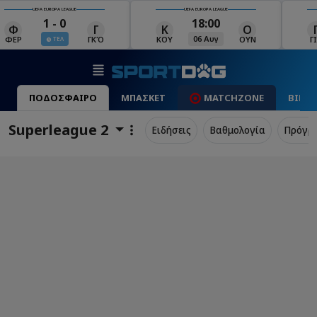
UEFA EUROPA LEAGUE
UEFA EUROPA LEAGUE
18:00
19:00
Κ
Ο
Γ
Ρ
Μ
06 Αυγ
06 Αυγ
ΚΟΥ
ΟΥΝ
ΓΙΑ
ΡΈΙ
ΜΑ
ΠΟΔΟΣΦΑΙΡΟ
ΜΠΑΣΚΕΤ
MATCHZONE
ΒΙΝΤ
Superleague 2
Ειδήσεις
Βαθμολογία
Πρόγρ