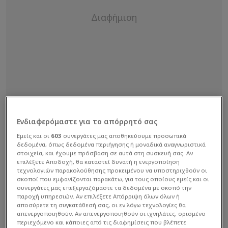
Ενδιαφερόμαστε για το απόρρητό σας
Εμείς και οι
603
συνεργάτες μας αποθηκεύουμε προσωπικά
δεδομένα, όπως δεδομένα περιήγησης ή μοναδικά αναγνωριστικά
στοιχεία, και έχουμε πρόσβαση σε αυτά στη συσκευή σας. Αν
επιλέξετε Αποδοχή, θα καταστεί δυνατή η ενεργοποίηση
τεχνολογιών παρακολούθησης προκειμένου να υποστηριχθούν οι
σκοποί που εμφανίζονται παρακάτω, για τους οποίους εμείς και οι
Σε δηλώσεις του ο μεγαλομέτοχος του Ηρακλή
συνεργάτες μας επεξεργαζόμαστε τα δεδομένα με σκοπό την
παροχή υπηρεσιών. Αν επιλέξετε Απόρριψη όλων όλων ή
ανέφερε ότι στη «Μαύρη Θύελλα» υπήρχαν
αποσύρετε τη συγκατάθεσή σας, οι εν λόγω τεχνολογίες θα
καθυστερήσεις μηνών στις πληρωμές, με τους
απενεργοποιηθούν. Αν απενεργοποιηθούν οι ιχνηλάτες, ορισμένο
περιεχόμενο και κάποιες από τις διαφημίσεις που βλέπετε
Μεσσήνιους να απαντούν πως «
στο σπίτι του