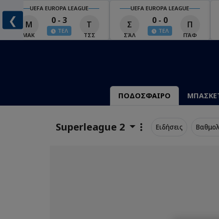
UEFA EUROPA LEAGUE
UEFA EUROPA LEAGUE
❮
0 - 3
0 - 0
Μ
Τ
Σ
Π
ΤΕΛ
ΤΕΛ
ΜΑΚ
ΤΣΣ
ΣΆΛ
ΠΆΦ
ΠΟΔΟΣΦΑΙΡΟ
ΜΠΑΣΚΕ
Superleague 2
Ειδήσεις
Βαθμολ