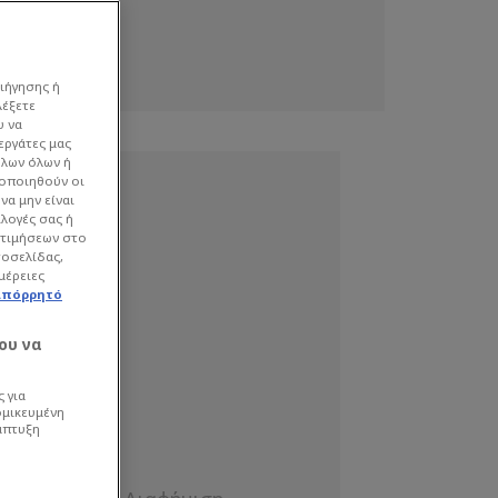
ιήγησης ή
λέξετε
υ να
εργάτες μας
όλων όλων ή
γοποιηθούν οι
να μην είναι
ιλογές σας ή
οτιμήσεων στο
τοσελίδας,
μέρειες
απόρρητό
ου να
 για
ομικευμένη
άπτυξη