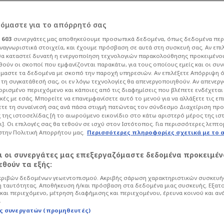
ρόμαστε για το απόρρητό σας
ι
603
συνεργάτες μας αποθηκεύουμε προσωπικά δεδομένα, όπως δεδομένα περ
ναγνωριστικά στοιχεία, και έχουμε πρόσβαση σε αυτά στη συσκευή σας. Αν επι
α καταστεί δυνατή η ενεργοποίηση τεχνολογιών παρακολούθησης προκειμένο
άσταση στον ΠΑΣ
ούν οι σκοποί που εμφανίζονται παρακάτω, για τους οποίους εμείς και οι συν
μαστε τα δεδομένα με σκοπό την παροχή υπηρεσιών. Αν επιλέξετε Απόρριψη 
τη συγκατάθεσή σας, οι εν λόγω τεχνολογίες θα απενεργοποιηθούν. Αν απενερ
με απλήρωτα
 ορισμένο περιεχόμενο και κάποιες από τις διαφημίσεις που βλέπετε ενδέχεται 
κές με εσάς. Μπορείτε να επανεμφανίσετε αυτό το μενού για να αλλάξετε τις επ
τε τη συναίνεσή σας ανά πάσα στιγμή πατώντας τον σύνδεσμο Διαχείριση πρ
 της ιστοσελίδας [ή το αιωρούμενο εικονίδιο στο κάτω αριστερό μέρος της ισ
ι]. Οι επιλογές σας θα τεθούν σε ισχύ στον Ιστότοπος. Για περισσότερες λεπτο
στην Πολιτική Απορρήτου μας.
Περισσότερες πληροφορίες σχετικά με το 
:50
Ποδόσφαιρο
Superleague 2
αι οι συνεργάτες μας επεξεργαζόμαστε δεδομένα προκειμέν
ελία προχώρησαν οι ποδοσφαιριστές
θούν τα εξής:
σω του ΠΣΑΠΠ περιγράφουν τη ζοφερή
ριβών δεδομένων γεωεντοπισμού. Ακριβής σάρωση χαρακτηριστικών συσκευής
υν, βίωσαν τη φετινή σεζόν!
 ταυτότητας. Αποθήκευση ή/και πρόσβαση στα δεδομένα μιας συσκευής. Εξατ
και περιεχόμενο, μέτρηση διαφήμισης και περιεχομένου, έρευνα κοινού και αν
.
ς συνεργατών (προμηθευτές)