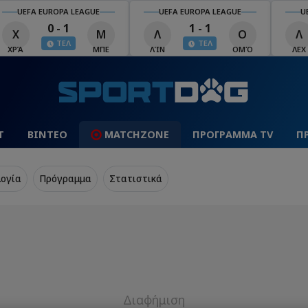
UEFA EUROPA LEAGUE
UEFA EUROPA LEAGUE
U
0 - 1
1 - 1
Χ
Μ
Λ
Ο
Λ
ΤΕΛ
ΤΕΛ
ΧΡΆ
ΜΠΕ
ΛΊΝ
ΟΜΌ
ΛΕΧ
Τ
ΒΙΝΤΕΟ
MATCHZONE
ΠΡΟΓΡΑΜΜΑ TV
Π
ογία
Πρόγραμμα
Στατιστικά