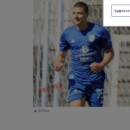
Εμφάνι
InTime