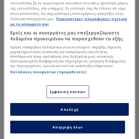
ιστοσελίδας [ή το αιωρούμενο εικονίδιο στο κάτω αριστερό μέρος
της ιστοσελίδας, εάν υπάρχει]. Οι επιλογές σας θα τεθούν σε ισχύ
στον Ιστότοπος. Για περισσότερες λεπτομέρειες ανατρέξτε στην
Πολιτική Απορρήτου μας.
Περισσότερες πληροφορίες σχετικά
με το απόρρητό σας
Εμείς και οι συνεργάτες μας επεξεργαζόμαστε
δεδομένα προκειμένου να παρασχεθούν τα εξής:
Στο τέλος της σεζόν 2017/18 τραυματίστηκε στον
Χρήση επακριβών δεδομένων γεωεντοπισμού. Ακριβής σάρωση
χαρακτηριστικών συσκευής για αναγνώριση ταυτότητας.
ώμο στο αδιάφορο ματς με τον Απόλλωνα στη
Αποθήκευση ή/και πρόσβαση στα δεδομένα μιας συσκευής.
Εξατομικευμένη διαφήμιση και περιεχόμενο, μέτρηση διαφήμισης
Ριζούπολη με συνέπεια να μείνει αρκετά πίσω και
και περιεχομένου, έρευνα κοινού και ανάπτυξη υπηρεσιών.
όταν μονομάχησε με τον Κώστα Τσιμίκα για τα...
Κατάλογος συνεργατών (προμηθευτές)
μάτια του Πέδρο Μαρτίνς (στην πρώτη σεζόν του
Πορτογάλου τεχνικού στον Ολυμπιακό) έχασε
Εμφάνιση σκοπών
στα... σημεία. Όταν τον Γενάρη του 2020 δόθηκε
δανεικός στη Μαγιόρκα αφού ο «Τσίμι» ήταν
ξεκάθαρα ο βασικός, υπέστη σοβαρό
Αποδοχή
τραυματισμό που τον κράτησε έξω για περίπου
10 μήνες. Μέχρι και covid-19 πέρασε πέρυσι ως
Απόρριψη όλων
παίκτης της Φορτούνα Ντίσελντορφ.