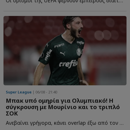
Οι ορισμοί της UEFA φέρνουν έμπειρους διαιτητές στις ε...
Super League
| 06/08 - 21:40
Μπακ υπό ομηρία για Ολυμπιακό! Η
σύγκρουση με Μουρίνιο και το τριπλό
ΣΟΚ
Ανεβαίνει γρήγορα, κάνει overlap έξω από τον εξτρέμ, πατά σ...