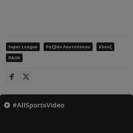
Super League
Ραζβάν Λουτσέσκου
Κλουζ
ΠΑΟΚ
#AllSportsVideo