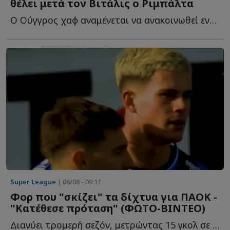
θέλει μετά τον Βιτάλις ο Ριμπάλτα
Ο Ούγγρος χαφ αναμένεται να ανακοινωθεί εντός της ημέρας, α...
Super League
| 06/08 - 09:11
Φορ που "σκίζει" τα δίχτυα για ΠΑΟΚ -
"Κατέθεσε πρόταση" (ΦΩΤΟ-ΒΙΝΤΕΟ)
Διανύει τρομερή σεζόν, μετρώντας 15 γκολ σε ισάριθμα π...