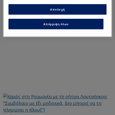
εκατομμύρια ευρώ, πάλι δεν θα κάλυπτε όλο
το εν λόγω ποσό!
Αποδοχή
Απόρριψη όλων