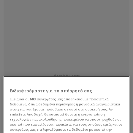
Ενδιαφερόμαστε για το απόρρητό σας
Εμείς και οι
603
συνεργάτες μας αποθηκεύουμε προσωπικά
δεδομένα, όπως δεδομένα περιήγησης ή μοναδικά αναγνωριστικά
στοιχεία, και έχουμε πρόσβαση σε αυτά στη συσκευή σας. Αν
επιλέξετε Αποδοχή, θα καταστεί δυνατή η ενεργοποίηση
τεχνολογιών παρακολούθησης προκειμένου να υποστηριχθούν οι
σκοποί που εμφανίζονται παρακάτω, για τους οποίους εμείς και οι
συνεργάτες μας επεξεργαζόμαστε τα δεδομένα με σκοπό την