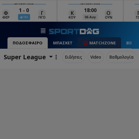
UEFA EUROPA LEAGUE
UEFA EUROPA LEAGUE
18:00
19:00
Κ
Ο
Γ
Ρ
Μ
06 Αυγ
06 Αυγ
ΚΟΥ
ΟΥΝ
ΓΙΑ
ΡΈΙ
ΜΑ
ΠΟΔΟΣΦΑΙΡΟ
ΜΠΑΣΚΕΤ
MATCHZONE
ΒΙΝΤ
Super League
Ειδήσεις
Video
Βαθμολογία