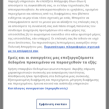
παροχή υπηρεσιών. Αν επιλέξετε Απόρριψη όλων όλων ή
αποσύρετε τη συγκατάθεσή σας, οι εν λόγω τεχνολογίες θα
απενεργοποιηθούν. Αν απενεργοποιηθούν οι ιχνηλάτες, ορισμένο
περιεχόμενο και κάποιες από τις διαφημίσεις που βλέπετε
ενδέχεται να μην είναι τόσο σχετικές με εσάς. Μπορείτε να
επανεμφανίσετε αυτό το μενού για να αλλάξετε τις επιλογές σας ή
να αποσύρετε τη συναίνεσή σας ανά πάσα στιγμή πατώντας τον
σύνδεσμο Διαχείριση προτιμήσεων στο κάτω μέρος της
Σήμερα τα Μέσα από την Ρουμανία αναφέρονται
ιστοσελίδας [ή το αιωρούμενο εικονίδιο στο κάτω αριστερό μέρος
της ιστοσελίδας, εάν υπάρχει]. Οι επιλογές σας θα τεθούν σε ισχύ
στην ρήτρα που έχει στον ΠΑΟΚ ο Ρουμάνος
στον Ιστότοπος. Για περισσότερες λεπτομέρειες ανατρέξτε στην
τεχνικός, η οποία φτάνει τα 7 εκατομμύρια ευρώ
Πολιτική Απορρήτου μας.
Περισσότερες πληροφορίες σχετικά
με το απόρρητό σας
και που φυσικά αποτελεί αποτρεπτικό
Εμείς και οι συνεργάτες μας επεξεργαζόμαστε
παράγοντα για ομάδες όπως η Κλουζ για να
δεδομένα προκειμένου να παρασχεθούν τα εξής:
μπουν στο "παιχνίδι" για τον τεχνικό του
Χρήση επακριβών δεδομένων γεωεντοπισμού. Ακριβής σάρωση
Δικεφάλου.
χαρακτηριστικών συσκευής για αναγνώριση ταυτότητας.
Αποθήκευση ή/και πρόσβαση στα δεδομένα μιας συσκευής.
Εξατομικευμένη διαφήμιση και περιεχόμενο, μέτρηση διαφήμισης
και περιεχομένου, έρευνα κοινού και ανάπτυξη υπηρεσιών.
Η ρήτρα χαρακτηρίζεται "τεράστια" από τα
Κατάλογος συνεργατών (προμηθευτές)
ρουμανικά ΜΜΕ, επισημαίνοντας
χαρακτηριστικά πως ακόμη κι αν η Κλουζ
Εμφάνιση σκοπών
πουλούσε Μπόατενγκ και Κράσνικι για 6