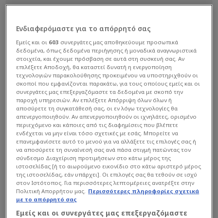
Ενδιαφερόμαστε για το απόρρητό σας
Εμείς και οι
603
συνεργάτες μας αποθηκεύουμε προσωπικά
δεδομένα, όπως δεδομένα περιήγησης ή μοναδικά αναγνωριστικά
στοιχεία, και έχουμε πρόσβαση σε αυτά στη συσκευή σας. Αν
επιλέξετε Αποδοχή, θα καταστεί δυνατή η ενεργοποίηση
τεχνολογιών παρακολούθησης προκειμένου να υποστηριχθούν οι
σκοποί που εμφανίζονται παρακάτω, για τους οποίους εμείς και οι
συνεργάτες μας επεξεργαζόμαστε τα δεδομένα με σκοπό την
παροχή υπηρεσιών. Αν επιλέξετε Απόρριψη όλων όλων ή
αποσύρετε τη συγκατάθεσή σας, οι εν λόγω τεχνολογίες θα
απενεργοποιηθούν. Αν απενεργοποιηθούν οι ιχνηλάτες, ορισμένο
περιεχόμενο και κάποιες από τις διαφημίσεις που βλέπετε
ενδέχεται να μην είναι τόσο σχετικές με εσάς. Μπορείτε να
επανεμφανίσετε αυτό το μενού για να αλλάξετε τις επιλογές σας ή
να αποσύρετε τη συναίνεσή σας ανά πάσα στιγμή πατώντας τον
σύνδεσμο Διαχείριση προτιμήσεων στο κάτω μέρος της
ιστοσελίδας [ή το αιωρούμενο εικονίδιο στο κάτω αριστερό μέρος
της ιστοσελίδας, εάν υπάρχει]. Οι επιλογές σας θα τεθούν σε ισχύ
στον Ιστότοπος. Για περισσότερες λεπτομέρειες ανατρέξτε στην
Πολιτική Απορρήτου μας.
Περισσότερες πληροφορίες σχετικά
με το απόρρητό σας
Εμείς και οι συνεργάτες μας επεξεργαζόμαστε