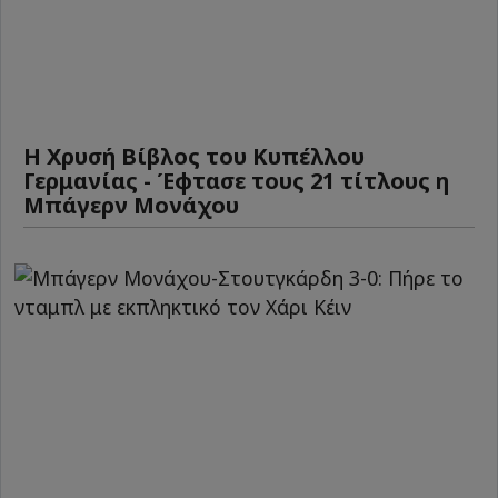
Η Χρυσή Βίβλος του Κυπέλλου
Γερμανίας - Έφτασε τους 21 τίτλους η
Μπάγερν Μονάχου