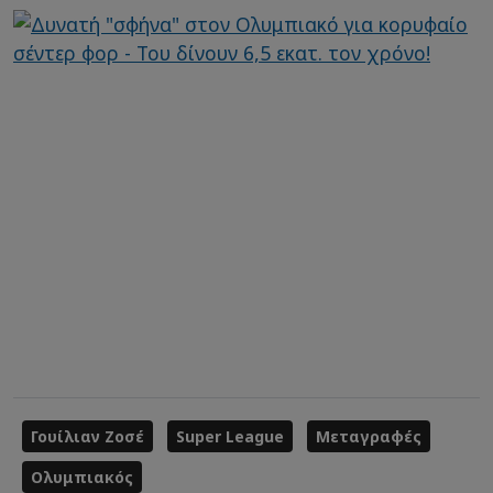
Γουίλιαν Ζοσέ
Super League
Μεταγραφές
Ολυμπιακός