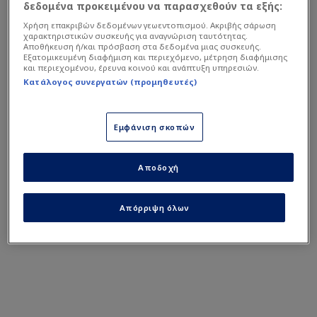
δεδομένα προκειμένου να παρασχεθούν τα εξής:
Χρήση επακριβών δεδομένων γεωεντοπισμού. Ακριβής σάρωση
χαρακτηριστικών συσκευής για αναγνώριση ταυτότητας.
Αποθήκευση ή/και πρόσβαση στα δεδομένα μιας συσκευής.
Εξατομικευμένη διαφήμιση και περιεχόμενο, μέτρηση διαφήμισης
και περιεχομένου, έρευνα κοινού και ανάπτυξη υπηρεσιών.
Κατάλογος συνεργατών (προμηθευτές)
Μάλιστα δημοσίευμα αναφέρει πως οι Μεξικανοί
Εμφάνιση σκοπών
δίνουν... τρελά λεφτά στον Βραζιλιάνο σέντερ φορ
για να αποσπάσουν την υπογραφή του.
Αποδοχή
Απόρριψη όλων