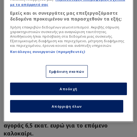
με το απόρρητό σας
Εμείς και οι συνεργάτες μας επεξεργαζόμαστε
δεδομένα προκειμένου να παρασχεθούν τα εξής:
Χρήση επακριβών δεδομένων γεωεντοπισμού. Ακριβής σάρωση
χαρακτηριστικών συσκευής για αναγνώριση ταυτότητας.
Αποθήκευση ή/και πρόσβαση στα δεδομένα μιας συσκευής.
Εξατομικευμένη διαφήμιση και περιεχόμενο, μέτρηση διαφήμισης
και περιεχομένου, έρευνα κοινού και ανάπτυξη υπηρεσιών.
Κατάλογος συνεργατών (προμηθευτές)
Εμφάνιση σκοπών
Παράλληλα αναφέρουν ότι στο... παιχνίδι έχει
εμπλακεί και η Νότιγχαμ Φόρεστ που θέλει να
Αποδοχή
τον αποτκήσει, ενώ υπάρχει και δεύτερη
εκδοχή στο Βέλγιο που αναφέρει πως ο
Απόρριψη όλων
Ολυμπιακός ζητάει τον Φράνσις
Αμούζου δανεικό με υποχρεωτική οψιόν
αγοράς 6,5 εκατ. ευρώ για το επόμενο
καλοκαίρι.