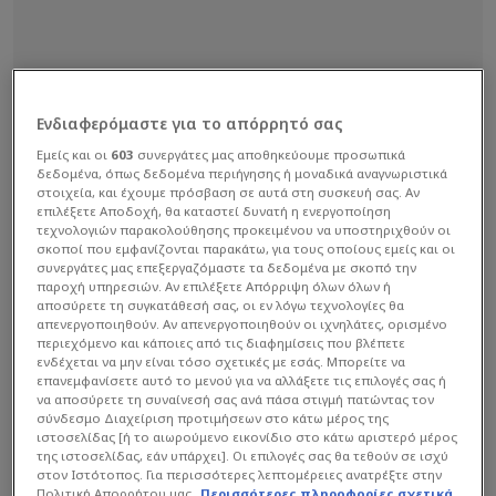
Ενδιαφερόμαστε για το απόρρητό σας
Εμείς και οι
603
συνεργάτες μας αποθηκεύουμε προσωπικά
δεδομένα, όπως δεδομένα περιήγησης ή μοναδικά αναγνωριστικά
στοιχεία, και έχουμε πρόσβαση σε αυτά στη συσκευή σας. Αν
επιλέξετε Αποδοχή, θα καταστεί δυνατή η ενεργοποίηση
τεχνολογιών παρακολούθησης προκειμένου να υποστηριχθούν οι
σκοποί που εμφανίζονται παρακάτω, για τους οποίους εμείς και οι
συνεργάτες μας επεξεργαζόμαστε τα δεδομένα με σκοπό την
παροχή υπηρεσιών. Αν επιλέξετε Απόρριψη όλων όλων ή
αποσύρετε τη συγκατάθεσή σας, οι εν λόγω τεχνολογίες θα
απενεργοποιηθούν. Αν απενεργοποιηθούν οι ιχνηλάτες, ορισμένο
περιεχόμενο και κάποιες από τις διαφημίσεις που βλέπετε
ενδέχεται να μην είναι τόσο σχετικές με εσάς. Μπορείτε να
επανεμφανίσετε αυτό το μενού για να αλλάξετε τις επιλογές σας ή
να αποσύρετε τη συναίνεσή σας ανά πάσα στιγμή πατώντας τον
σύνδεσμο Διαχείριση προτιμήσεων στο κάτω μέρος της
ιστοσελίδας [ή το αιωρούμενο εικονίδιο στο κάτω αριστερό μέρος
της ιστοσελίδας, εάν υπάρχει]. Οι επιλογές σας θα τεθούν σε ισχύ
στον Ιστότοπος. Για περισσότερες λεπτομέρειες ανατρέξτε στην
Πολιτική Απορρήτου μας.
Περισσότερες πληροφορίες σχετικά