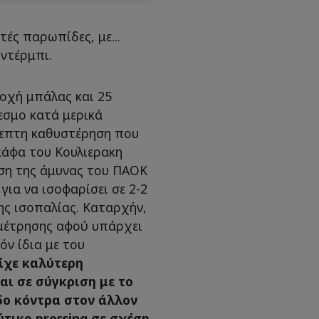
ές παρωπίδες, με...
 ντέρμπι.
οχή μπάλας και 25
εσμο κατά μερικά
5λεπτη καθυστέρηση που
γκάφα του Κουλιερακη
ηση της άμυνας του ΠΑΟΚ
για να ισοφαρίσει σε 2-2
ης ισοπαλίας. Καταρχήν,
ναμέτρησης αφού υπάρχει
όν ίδια με του
ίχε καλύτερη
αι σε σύγκριση με το
δο κόντρα στον άλλον
τικο pressing
σε σχέση