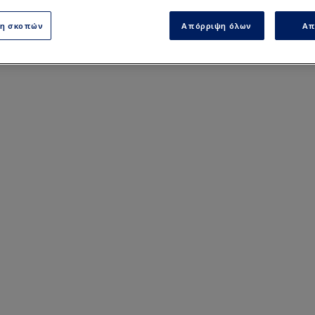
 ο Σαμάτα που δεν κάνει την διαφορά.
ση σκοπών
Απόρριψη όλων
Απ