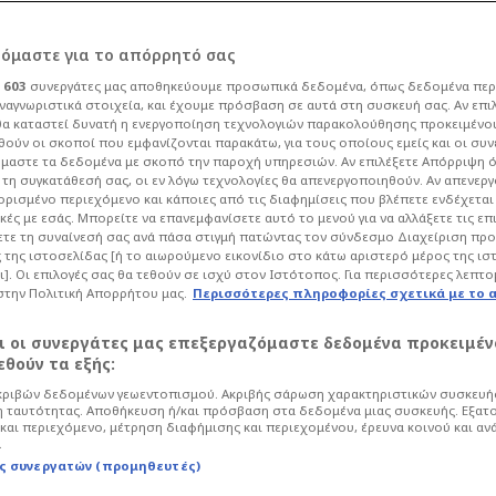
ρόμαστε για το απόρρητό σας
ι
603
συνεργάτες μας αποθηκεύουμε προσωπικά δεδομένα, όπως δεδομένα περ
ναγνωριστικά στοιχεία, και έχουμε πρόσβαση σε αυτά στη συσκευή σας. Αν επι
α καταστεί δυνατή η ενεργοποίηση τεχνολογιών παρακολούθησης προκειμένο
ον Αράο οι
ούν οι σκοποί που εμφανίζονται παρακάτω, για τους οποίους εμείς και οι συν
μαστε τα δεδομένα με σκοπό την παροχή υπηρεσιών. Αν επιλέξετε Απόρριψη 
τη συγκατάθεσή σας, οι εν λόγω τεχνολογίες θα απενεργοποιηθούν. Αν απενερ
- Η γκάφα
 ορισμένο περιεχόμενο και κάποιες από τις διαφημίσεις που βλέπετε ενδέχεται 
κές με εσάς. Μπορείτε να επανεμφανίσετε αυτό το μενού για να αλλάξετε τις επ
τε τη συναίνεσή σας ανά πάσα στιγμή πατώντας τον σύνδεσμο Διαχείριση πρ
ι, όχι ο διαιτητής -
 της ιστοσελίδας [ή το αιωρούμενο εικονίδιο στο κάτω αριστερό μέρος της ισ
ι]. Οι επιλογές σας θα τεθούν σε ισχύ στον Ιστότοπος. Για περισσότερες λεπτο
πόντοφ
στην Πολιτική Απορρήτου μας.
Περισσότερες πληροφορίες σχετικά με το 
αι οι συνεργάτες μας επεξεργαζόμαστε δεδομένα προκειμέν
ρο
Super League
θούν τα εξής:
ριβών δεδομένων γεωεντοπισμού. Ακριβής σάρωση χαρακτηριστικών συσκευής
κό λάθος και οι "λίγοι" χαφ. Ο Ευάγγελος
 ταυτότητας. Αποθήκευση ή/και πρόσβαση στα δεδομένα μιας συσκευής. Εξατ
ός τόπου και χρόνου δηλώσεις του
και περιεχόμενο, μέτρηση διαφήμισης και περιεχομένου, έρευνα κοινού και αν
.
γωνιστικό πρόσωπο των δύο ομάδων
ς συνεργατών (προμηθευτές)
ς δεν μπορεί να "μακιγιάρει" φέτος το