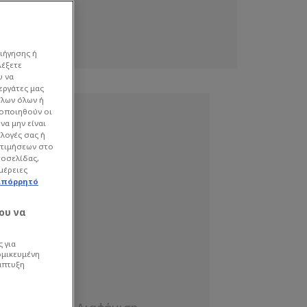
ιήγησης ή
λέξετε
υ να
εργάτες μας
όλων όλων ή
γοποιηθούν οι
να μην είναι
ιλογές σας ή
οτιμήσεων στο
τοσελίδας,
μέρειες
απόρρητό
ου να
 για
ομικευμένη
άπτυξη