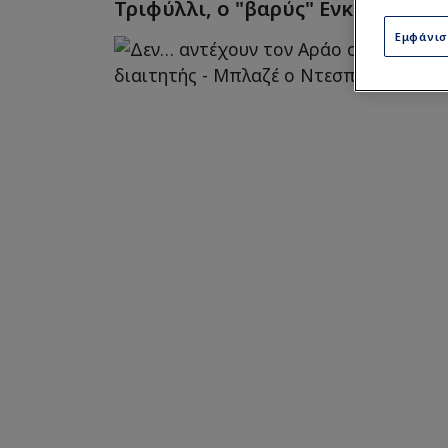
Τριφύλλι, ο "βαρύς" Ενκόγνκ και
Εμφάνι