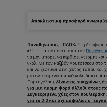
Αποκλειστική προσφορά γνωριμίας
Παναθηναϊκός - ΠΑΟΚ:
Στη Λεωφόρο 
κλέψει το τρίποντο από τον
Παναθηνα
να μην μπορεί να κερδίσει ντέρμπι και
γκολ. Με τον Ραζβάν Λουτσέσκου στο τ
και να ξεφεύγει στις (εκτός τόπου και 
μια αντικειμενικά πολύ καλή διαιτησία 
Πορτογάλου),
δίνοντας συγχρόνως έτ
για μια ακόμη φορά άλλοθι στους πα
Συγκεκριμένα χθες στον Κουλιεράκη,
για το 2-2 και όχι ασφαλώς ο Τιάγκο