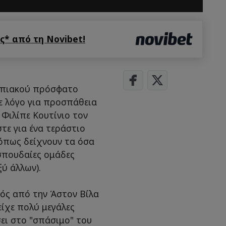
* από τη Novibet!
υμπιακού πρόσφατο
ε λόγο για προσπάθεια
Φιλίπε Κουτίνιο τον
τε για ένα τεράστιο
όπως δείχνουν τα όσα
 σπουδαίες ομάδες
ύ άλλων).
κός από την Άστον Βίλα
είχε πολύ μεγάλες
σει στο "σπάσιμο" του