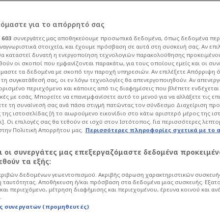
ίνιο ο Ολυμπιακός -
ρόμαστε για το απόρρητό σας
ι
603
συνεργάτες μας αποθηκεύουμε προσωπικά δεδομένα, όπως δεδομένα περ
ώτη συζήτηση,
ναγνωριστικά στοιχεία, και έχουμε πρόσβαση σε αυτά στη συσκευή σας. Αν επι
α καταστεί δυνατή η ενεργοποίηση τεχνολογιών παρακολούθησης προκειμένο
ούν οι σκοποί που εμφανίζονται παρακάτω, για τους οποίους εμείς και οι συν
ία - Χρυσάφι για
μαστε τα δεδομένα με σκοπό την παροχή υπηρεσιών. Αν επιλέξετε Απόρριψη 
τη συγκατάθεσή σας, οι εν λόγω τεχνολογίες θα απενεργοποιηθούν. Αν απενερ
 ορισμένο περιεχόμενο και κάποιες από τις διαφημίσεις που βλέπετε ενδέχεται 
κές με εσάς. Μπορείτε να επανεμφανίσετε αυτό το μενού για να αλλάξετε τις επ
τε τη συναίνεσή σας ανά πάσα στιγμή πατώντας τον σύνδεσμο Διαχείριση πρ
 της ιστοσελίδας [ή το αιωρούμενο εικονίδιο στο κάτω αριστερό μέρος της ισ
00
Ποδόσφαιρο
Super League
ι]. Οι επιλογές σας θα τεθούν σε ισχύ στον Ιστότοπος. Για περισσότερες λεπτο
στην Πολιτική Απορρήτου μας.
Περισσότερες πληροφορίες σχετικά με το 
 μάνατζερ και το συμβόλαιο. Πώς ο
βερπουλ, Μπαρτσελόνα, Μπάγερν,
αι οι συνεργάτες μας επεξεργαζόμαστε δεδομένα προκειμέν
...
θούν τα εξής:
ριβών δεδομένων γεωεντοπισμού. Ακριβής σάρωση χαρακτηριστικών συσκευής
 ταυτότητας. Αποθήκευση ή/και πρόσβαση στα δεδομένα μιας συσκευής. Εξατ
και περιεχόμενο, μέτρηση διαφήμισης και περιεχομένου, έρευνα κοινού και αν
.
ς συνεργατών (προμηθευτές)