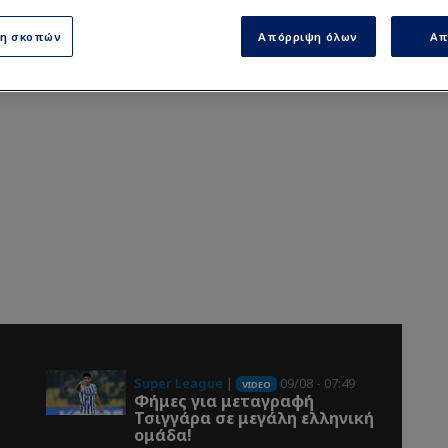
ση σκοπών
Απόρριψη όλων
Απ
Super League
|
09/08 - 07:49
VIDEO
Φήμες για μεταγραφή
Τσιγγάρα σε μεγάλη ελληνική
ομάδα!