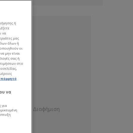
ιήγησης ή
λέξετε
υ να
εργάτες μας
όλων όλων ή
γοποιηθούν οι
να μην είναι
ιλογές σας ή
οτιμήσεων στο
τοσελίδας,
μέρειες
απόρρητό
ου να
 για
ομικευμένη
άπτυξη