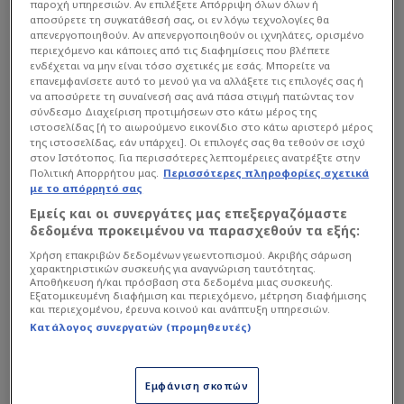
παροχή υπηρεσιών. Αν επιλέξετε Απόρριψη όλων όλων ή
αποσύρετε τη συγκατάθεσή σας, οι εν λόγω τεχνολογίες θα
απενεργοποιηθούν. Αν απενεργοποιηθούν οι ιχνηλάτες, ορισμένο
περιεχόμενο και κάποιες από τις διαφημίσεις που βλέπετε
ενδέχεται να μην είναι τόσο σχετικές με εσάς. Μπορείτε να
επανεμφανίσετε αυτό το μενού για να αλλάξετε τις επιλογές σας ή
να αποσύρετε τη συναίνεσή σας ανά πάσα στιγμή πατώντας τον
σύνδεσμο Διαχείριση προτιμήσεων στο κάτω μέρος της
ιστοσελίδας [ή το αιωρούμενο εικονίδιο στο κάτω αριστερό μέρος
της ιστοσελίδας, εάν υπάρχει]. Οι επιλογές σας θα τεθούν σε ισχύ
στον Ιστότοπος. Για περισσότερες λεπτομέρειες ανατρέξτε στην
Πολιτική Απορρήτου μας.
Περισσότερες πληροφορίες σχετικά
με το απόρρητό σας
Εμείς και οι συνεργάτες μας επεξεργαζόμαστε
δεδομένα προκειμένου να παρασχεθούν τα εξής:
Χρήση επακριβών δεδομένων γεωεντοπισμού. Ακριβής σάρωση
χαρακτηριστικών συσκευής για αναγνώριση ταυτότητας.
Αποθήκευση ή/και πρόσβαση στα δεδομένα μιας συσκευής.
Εξατομικευμένη διαφήμιση και περιεχόμενο, μέτρηση διαφήμισης
και περιεχομένου, έρευνα κοινού και ανάπτυξη υπηρεσιών.
Κατάλογος συνεργατών (προμηθευτές)
Εμφάνιση σκοπών