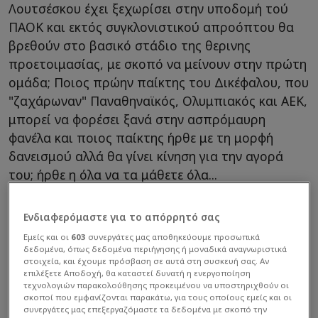
Λουτσέσκου έχει ξεχωρίσει στην υποδομή τού
ΠΑΟΚ και εκτός συγκλονιστικού απροόπτου θα
βρεθούν στο βασικό στάδιο της θερινης
προετοιμασίας, με σκοπό να μείνουν στην πρώτη
ομάδα; Ποιος πρώην παίκτης του Δικέφαλου, που
"ζαχάρωναν" Παναθηναϊκός, Ολυμπιακός και ΑΕΚ,
μπορεί να φορέσει ξανά στην ασπρόμαυρη
φανέλα και ποιος παίκτης ήρθε με τη μορφή
δανεισμού αλλά θα γίνει κίνηση για την αγορά
του; ήρθε η όλα να τα μάθετε όλα...
Ενδιαφερόμαστε για το απόρρητό σας
Εμείς και οι
603
συνεργάτες μας αποθηκεύουμε προσωπικά
δεδομένα, όπως δεδομένα περιήγησης ή μοναδικά αναγνωριστικά
στοιχεία, και έχουμε πρόσβαση σε αυτά στη συσκευή σας. Αν
επιλέξετε Αποδοχή, θα καταστεί δυνατή η ενεργοποίηση
τεχνολογιών παρακολούθησης προκειμένου να υποστηριχθούν οι
σκοποί που εμφανίζονται παρακάτω, για τους οποίους εμείς και οι
συνεργάτες μας επεξεργαζόμαστε τα δεδομένα με σκοπό την