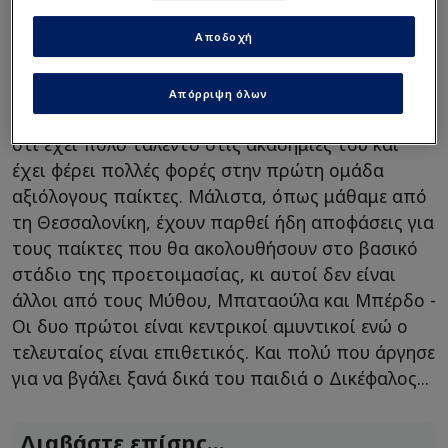
ΠΑΟΚ:
Στα χνάρια που βάδισε ο Χοσέ Λουίς
Αποδοχή
Μεντιλίμπαρ στον Ολυμπιακό και έδωσε θέση
στην 25άδα τριών νεαρών ποδοσφαιριστών θα
Απόρριψη όλων
κινηθεί και ο Δικέφαλος, καθώς η αλήθεια είναι
ότι έχει πολύ ταλέντο στις ακαδημίες του και
έχει φέρει πολλές φορές στην πρώτη ομάδα
αξιόλογους παίκτες. Μάλιστα, όπως μάθαμε από
τη Θεσσαλονίκη, έχουν παρθεί ήδη αποφάσεις για
τους παίκτες που θα ακολουθήσουν στο βασικό
στάδιο της προετοιμασίας, κι αυτοί δεν είναι
άλλοι από τους Μύθου, Μπαταούλα και Μπέρδο -
Οι δυο πρώτοι είναι κεντρικοί αμυντικοί ενώ ο
τελευταίος είναι επιθετικός. Και πολύ που άργησε
για να βγάλει ξανά δικά του παιδιά ο Δικέφαλος...
Διαβάστε επίσης...