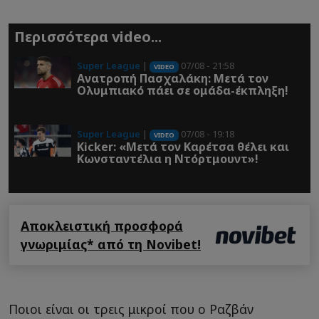
Περισσότερα video...
Super League
|
07/08 - 21:58
VIDEO
Ανατροπή Πασχαλάκη: Μετά τον
Ολυμπιακό πάει σε ομάδα-έκπληξη!
Super League
|
07/08 - 19:18
VIDEO
Kicker: «Μετά τον Καρέτσα θέλει και
Κωνσταντέλια η Ντόρτμουντ»!
Αποκλειστική προσφορά
γνωριμίας* από τη Novibet!
Ποιοι είναι οι τρεις μικροί που ο Ραζβάν