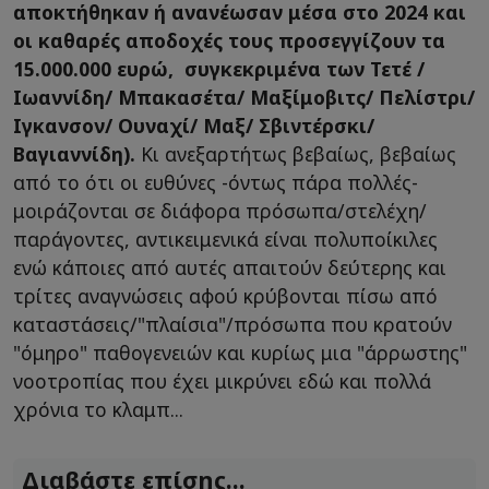
αποκτήθηκαν ή ανανέωσαν μέσα στο 2024 και
οι καθαρές αποδοχές τους προσεγγίζουν τα
15.000.000 ευρώ, συγκεκριμένα των Τετέ /
Ιωαννίδη/ Μπακασέτα/ Μαξίμοβιτς/ Πελίστρι/
Ιγκανσον/ Ουναχί/ Μαξ/ Σβιντέρσκι/
Βαγιαννίδη).
Κι ανεξαρτήτως βεβαίως, βεβαίως
από το ότι οι ευθύνες -όντως πάρα πολλές-
μοιράζονται σε διάφορα πρόσωπα/στελέχη/
παράγοντες, αντικειμενικά είναι πολυποίκιλες
ενώ κάποιες από αυτές απαιτούν δεύτερης και
τρίτες αναγνώσεις αφού κρύβονται πίσω από
καταστάσεις/"πλαίσια"/πρόσωπα που κρατούν
"όμηρο" παθογενειών και κυρίως μια "άρρωστης"
νοοτροπίας που έχει μικρύνει εδώ και πολλά
χρόνια το κλαμπ...
Διαβάστε επίσης...