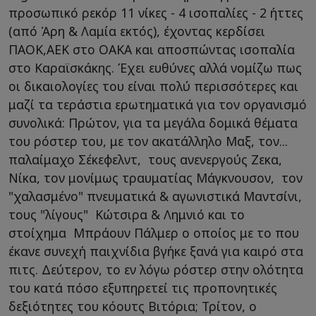
προσωπικό ρεκόρ 11 νίκες - 4 ισοπαλίες - 2 ήττες
(από Άρη & Λαμία εκτός), έχοντας κερδίσει
ΠΑΟΚ,ΑΕΚ στο ΟΑΚΑ και αποσπώντας ισοπαλία
στο Καραϊσκάκης. Έχει ευθύνες αλλά νομίζω πως
οι δικαιολογίες του είναι πολύ περισσότερες και
μαζί τα τεράστια ερωτηματικά για τον οργανισμό
συνολικά: Πρώτον, για τα μεγάλα δομικά θέματα
του ρόστερ του, με τον ακατάλληλο Μαξ, τον...
παλαίμαχο Σέκεφελντ, τους ανενεργούς Ζεκα,
Νίκα, τον μονίμως τραυματίας Μάγκνουσον, τον
"χαλασμένο" πνευματικά & αγωνιστικά Μαντσίνι,
τους "λίγους" Κώτσιρα & Λημνιό και το
στοίχημα Μπράουν Πάλμερ ο οποίος με το που
έκανε συνεχή παιχνίδια βγήκε ξανά για καιρό στα
πιτς. Δεύτερον, το εν λόγω ρόστερ στην ολότητα
του κατά πόσο εξυπηρετεί τις προπονητικές
δεξιότητες του κόουτς Βιτόρια; Τρίτον, ο