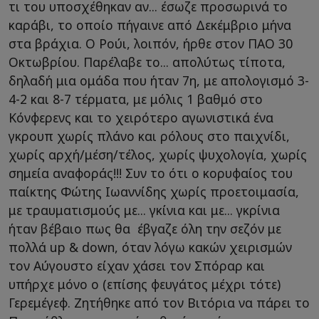
τι του υποσχέθηκαν αν... έσωζε προσωρινά το
καράβι, το οποίο πήγαινε από Δεκέμβριο μήνα
στα βράχια. Ο Ρούι, λοιπόν, ήρθε στον ΠΑΟ 30
Οκτωβρίου. Παρέλαβε το... απολύτως τίποτα,
δηλαδή μια ομάδα που ήταν 7η, με απολογισμό 3-
4-2 και 8-7 τέρματα, με μόλις 1 βαθμό στο
Κόνφερενς και το χειρότερο αγωνιστικά ένα
γκρουπ χωρίς πλάνο και ρόλους στο παιχνίδι,
χωρίς αρχή/μέση/τέλος, χωρίς ψυχολογία, χωρίς
σημεία αναφοράς!!! Συν το ότι ο κορυφαίος του
παίκτης Φώτης Ιωαννίδης χωρίς προετοιμασία,
με τραυματισμούς με... γκίνια και με... γκρίνια
ήταν βέβαιο πως θα έβγαζε όλη την σεζόν με
πολλά up & down, όταν λόγω κακών χειρισμών
τον Αύγουστο είχαν χάσει τον Σπόραρ και
υπήρχε μόνο ο (επίσης φευγάτος μέχρι τότε)
Γερεμέγεφ. Ζητήθηκε από τον Βιτόρια να πάρει το