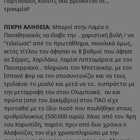
Πορτογάλος κόουτς εκεί βρισκόταν σε..,
τρικυμία!!
ΠΙΚΡΗ ΑΛΗΘΕΙΑ:
Μπορεί στην Λαμία ο
Παναθηναϊκός να έλαβε την ...χαριστική βολή / να
"τελείωσε" από το πρωτάθλημα, συνολικά όμως,
εκτός τίτλου τον άφησαν οι 8 βαθμοί που άφησε
σε Σέρρες, Χαριλάου, Λαμία! Λεπτομέρεια: με τον
Πανσερραϊκό... πληρώνει τον Μπετανκόρ, με τον
Ισπανό φορ να τον αποσυντονίζει και να τους
τρελαίνει το μυαλό και μετά να το.. εισπράττει με
την μεταγραφή του στον Ολυμπιακό, αν και
πρώτα (από τον Δεκέμβριο) στον ΠΑΟ είχε
προταθεί με το ίδιο ποσό που πουλήθηκε στους
ερυθρόλευκους (500.000 ευρώ). Χάνει από τον Άρη
του Καρυπίδη, παρότι πριν από δυο χρόνια ο
Αλαφούζος τον είχε χρυσοπληρώσει με την