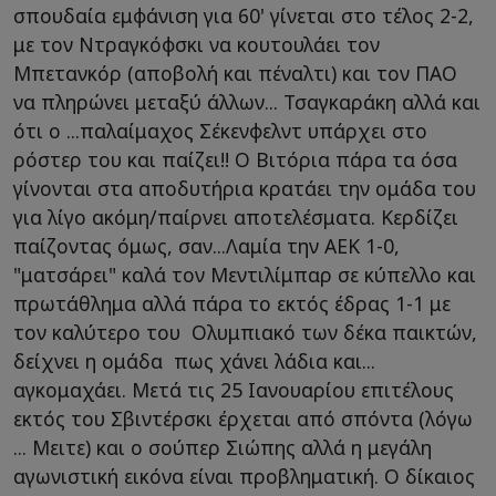
σπουδαία εμφάνιση για 60' γίνεται στο τέλος 2-2,
με τον Ντραγκόφσκι να κουτουλάει τον
Μπετανκόρ (αποβολή και πέναλτι) και τον ΠΑΟ
να πληρώνει μεταξύ άλλων... Τσαγκαράκη αλλά και
ότι ο ...παλαίμαχος Σέκενφελντ υπάρχει στο
ρόστερ του και παίζει!! Ο Βιτόρια πάρα τα όσα
γίνονται στα αποδυτήρια κρατάει την ομάδα του
για λίγο ακόμη/παίρνει αποτελέσματα. Κερδίζει
παίζοντας όμως, σαν...Λαμία την ΑΕΚ 1-0,
"ματσάρει" καλά τον Μεντιλίμπαρ σε κύπελλο και
πρωτάθλημα αλλά πάρα το εκτός έδρας 1-1 με
τον καλύτερο του Ολυμπιακό των δέκα παικτών,
δείχνει η ομάδα πως χάνει λάδια και...
αγκομαχάει. Μετά τις 25 Ιανουαρίου επιτέλους
εκτός του Σβιντέρσκι έρχεται από σπόντα (λόγω
... Μειτε) και ο σούπερ Σιώπης αλλά η μεγάλη
αγωνιστική εικόνα είναι προβληματική. Ο δίκαιος