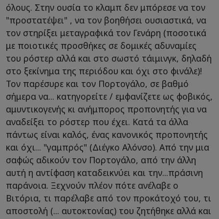
όλους. Στην ουσία το κλαμπ δεν μπόρεσε να τον
"προστατέψει" , να τον βοηθήσει ουσιαστικά, να
τον στηρίξει μεταγραφικά τον Γενάρη (ποσοτικά
με ποιοτικές προσθήκες σε δομικές αδυναμίες
του ρόστερ αλλά και στο σωστό τάιμινγκ, δηλαδή
στο ξεκίνημα της περιόδου και όχι στο φινάλε)!
Τον παρέσυρε και τον Πορτογάλο, σε βαθμό
σήμερα να... κατηγορείτε / εμφανίζετε ως φοβικός,
αμυντικογενής κι ανήμπορος προπονητής για να
αναδείξει το ρόστερ που έχει. Κατά τα άλλα
πάντως είναι καλός, ένας κανονικός προπονητής
και όχι... "γαμπρός" (Διέγκο Αλόνσο). Από την μια
σαφώς αδικούν τον Πορτογάλο, από την άλλη
αυτή η αντίφαση καταδεικνύει και την...πράσινη
παράνοια. Ξεχνούν πλέον πότε ανέλαβε ο
Βιτόρια, τι παρέλαβε από τον προκάτοχό του, τι
αποστολή (... αυτοκτονίας) του ζητήθηκε αλλά και