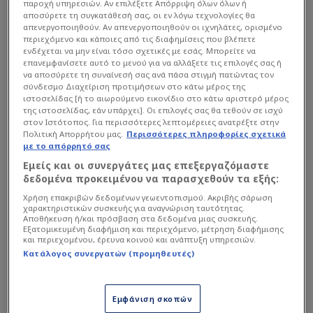
παροχή υπηρεσιών. Αν επιλέξετε Απόρριψη όλων όλων ή
αποσύρετε τη συγκατάθεσή σας, οι εν λόγω τεχνολογίες θα
απενεργοποιηθούν. Αν απενεργοποιηθούν οι ιχνηλάτες, ορισμένο
περιεχόμενο και κάποιες από τις διαφημίσεις που βλέπετε
ενδέχεται να μην είναι τόσο σχετικές με εσάς. Μπορείτε να
επανεμφανίσετε αυτό το μενού για να αλλάξετε τις επιλογές σας ή
να αποσύρετε τη συναίνεσή σας ανά πάσα στιγμή πατώντας τον
σύνδεσμο Διαχείριση προτιμήσεων στο κάτω μέρος της
ιστοσελίδας [ή το αιωρούμενο εικονίδιο στο κάτω αριστερό μέρος
της ιστοσελίδας, εάν υπάρχει]. Οι επιλογές σας θα τεθούν σε ισχύ
στον Ιστότοπος. Για περισσότερες λεπτομέρειες ανατρέξτε στην
Πολιτική Απορρήτου μας.
Περισσότερες πληροφορίες σχετικά
με το απόρρητό σας
Εμείς και οι συνεργάτες μας επεξεργαζόμαστε
δεδομένα προκειμένου να παρασχεθούν τα εξής:
Χρήση επακριβών δεδομένων γεωεντοπισμού. Ακριβής σάρωση
χαρακτηριστικών συσκευής για αναγνώριση ταυτότητας.
Αποθήκευση ή/και πρόσβαση στα δεδομένα μιας συσκευής.
Εξατομικευμένη διαφήμιση και περιεχόμενο, μέτρηση διαφήμισης
και περιεχομένου, έρευνα κοινού και ανάπτυξη υπηρεσιών.
Κατάλογος συνεργατών (προμηθευτές)
Εμφάνιση σκοπών