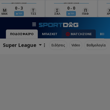
UEFA EUROPA LEAGUE
UEFA EUROPA LEAGUE
0 - 0
0 - 1
Σ
Π
Χ
Μ
Λ
ΣΆΛ
ΠΆΦ
ΧΡΆ
ΜΠΕ
ΛΊ
ΤΕΛ
ΤΕΛ
ΠΟΔΟΣΦΑΙΡΟ
ΜΠΑΣΚΕΤ
MATCHZONE
ΒΙΝΤ
Super League
Ειδήσεις
Video
Βαθμολογία