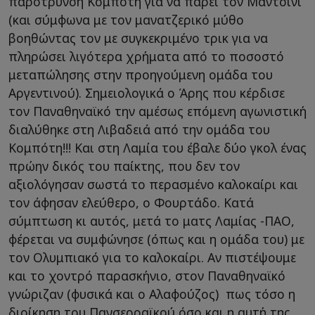
παρότρυνση Κομπότη για να πάρει τον Μαντσίνι
(και σύμφωνα με τον μανατζερικό μύθο
βοηθώντας τον με συγκεκριμένο τρικ για να
πληρώσει λιγότερα χρήματα από το ποσοστό
μεταπώλησης στην προηγούμενη ομάδα του
Αργεντινού). Σημειολογικά ο Άρης που κέρδισε
τον Παναθηναϊκό την αμέσως επόμενη αγωνιστική
διαλύθηκε στη Λιβαδειά από την ομάδα του
Κομπότη!!! Και στη Λαμία του έβαλε δύο γκολ ένας
πρώην δικός του παίκτης, που δεν τον
αξιολόγησαν σωστά το περασμένο καλοκαίρι και
τον άφησαν ελεύθερο, ο Φουρτάδο. Κατά
σύμπτωση κι αυτός, μετά το ματς Λαμίας -ΠΑΟ,
φέρεται να συμφώνησε (όπως και η ομάδα του) με
τον Ολυμπιακό για το καλοκαίρι. Αν πιστέψουμε
και το χοντρό παρασκήνιο, στον Παναθηναϊκό
γνώριζαν (φυσικά και ο Αλαφούζος) πως τόσο η
διοίκηση του Πανσερραϊκού όσο και η αυτή της