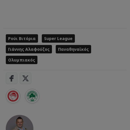
Ρούι Βιτόρια
Super League
Γιάννης Αλαφούζος
Παναθηναϊκός
Ολυμπιακός