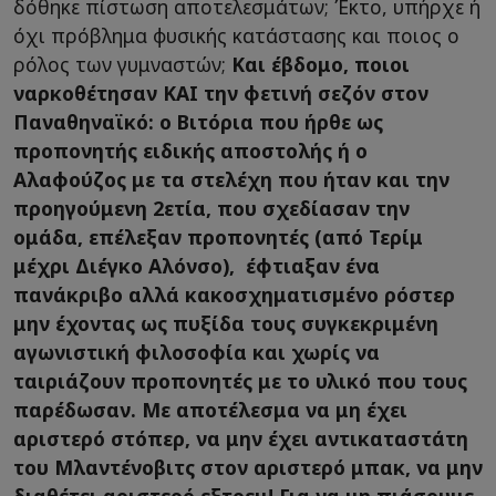
δόθηκε πίστωση αποτελεσμάτων; Έκτο, υπήρχε ή
όχι πρόβλημα φυσικής κατάστασης και ποιος ο
ρόλος των γυμναστών;
Και έβδομο, ποιοι
ναρκοθέτησαν ΚΑΙ την φετινή σεζόν στον
Παναθηναϊκό: ο Βιτόρια που ήρθε ως
προπονητής ειδικής αποστολής ή ο
Αλαφούζος με τα στελέχη που ήταν και την
προηγούμενη 2ετία, που σχεδίασαν την
ομάδα, επέλεξαν προπονητές (από Τερίμ
μέχρι Διέγκο Αλόνσο), έφτιαξαν ένα
πανάκριβο αλλά κακοσχηματισμένο ρόστερ
μην έχοντας ως πυξίδα τους συγκεκριμένη
αγωνιστική φιλοσοφία και χωρίς να
ταιριάζουν προπονητές με το υλικό που τους
παρέδωσαν. Με αποτέλεσμα να μη έχει
αριστερό στόπερ, να μην έχει αντικαταστάτη
του Μλαντένοβιτς στον αριστερό μπακ, να μην