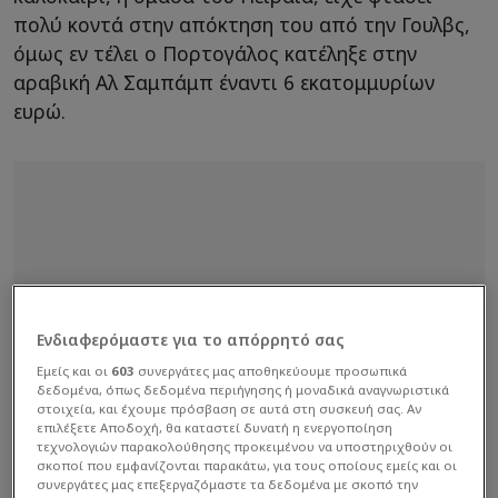
πολύ κοντά στην απόκτηση του από την Γουλβς,
όμως εν τέλει ο Πορτογάλος κατέληξε στην
αραβική Αλ Σαμπάμπ έναντι 6 εκατομμυρίων
ευρώ.
Ενδιαφερόμαστε για το απόρρητό σας
Εμείς και οι
603
συνεργάτες μας αποθηκεύουμε προσωπικά
δεδομένα, όπως δεδομένα περιήγησης ή μοναδικά αναγνωριστικά
στοιχεία, και έχουμε πρόσβαση σε αυτά στη συσκευή σας. Αν
επιλέξετε Αποδοχή, θα καταστεί δυνατή η ενεργοποίηση
τεχνολογιών παρακολούθησης προκειμένου να υποστηριχθούν οι
σκοποί που εμφανίζονται παρακάτω, για τους οποίους εμείς και οι
συνεργάτες μας επεξεργαζόμαστε τα δεδομένα με σκοπό την