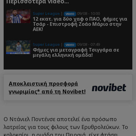
Περισσότερα video...
Super League
|
09/08 - 10:00
VIDEO
12 εκατ. για δύο χαφ ο ΠΑΟ, φήμες για
Τσάρ - Επιστροφή Ζοάο Μάριο στην
ΑΕΚ!
Super League
|
09/08 - 07:49
VIDEO
Φήμες για μεταγραφή Τσιγγάρα σε
μεγάλη ελληνική ομάδα!
Αποκλειστική προσφορά
γνωριμίας* από τη Novibet!
Ο Ντάνιελ Ποντένσε αποτελεί ένα πρόσωπο
λατρείας για τους φιλους των Ερυθρολεύκων. Το
καλοκαίρι, η ομάδα του Πειραιά, είχε φτάσει