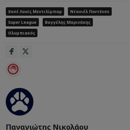
Χοσέ Λουίς Μεντιλίμπαρ
Ντανιέλ Ποντένσε
Super League
Βαγγέλης Μαρινάκης
Ολυμπιακός
Παναγιώτης Νικολάου