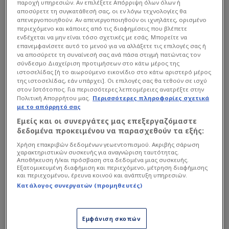
παροχή υπηρεσιών. Αν επιλέξετε Απόρριψη όλων όλων ή
αποσύρετε τη συγκατάθεσή σας, οι εν λόγω τεχνολογίες θα
απενεργοποιηθούν. Αν απενεργοποιηθούν οι ιχνηλάτες, ορισμένο
περιεχόμενο και κάποιες από τις διαφημίσεις που βλέπετε
ενδέχεται να μην είναι τόσο σχετικές με εσάς. Μπορείτε να
επανεμφανίσετε αυτό το μενού για να αλλάξετε τις επιλογές σας ή
να αποσύρετε τη συναίνεσή σας ανά πάσα στιγμή πατώντας τον
σύνδεσμο Διαχείριση προτιμήσεων στο κάτω μέρος της
ιστοσελίδας [ή το αιωρούμενο εικονίδιο στο κάτω αριστερό μέρος
της ιστοσελίδας, εάν υπάρχει]. Οι επιλογές σας θα τεθούν σε ισχύ
στον Ιστότοπος. Για περισσότερες λεπτομέρειες ανατρέξτε στην
Πολιτική Απορρήτου μας.
Περισσότερες πληροφορίες σχετικά
με το απόρρητό σας
Εμείς και οι συνεργάτες μας επεξεργαζόμαστε
δεδομένα προκειμένου να παρασχεθούν τα εξής:
Χρήση επακριβών δεδομένων γεωεντοπισμού. Ακριβής σάρωση
χαρακτηριστικών συσκευής για αναγνώριση ταυτότητας.
Αποθήκευση ή/και πρόσβαση στα δεδομένα μιας συσκευής.
Εξατομικευμένη διαφήμιση και περιεχόμενο, μέτρηση διαφήμισης
Η φημολογία πως ο Ολυμπιακός θα ξανα κινήθει
και περιεχομένου, έρευνα κοινού και ανάπτυξη υπηρεσιών.
Κατάλογος συνεργατών (προμηθευτές)
για την απόκτηση του το καλοκαίρι, αν τυχόν
τεθεί προς παραχώρηση, προσπαθώντας να
ενισχύσει την θέση των εξτρέμ του, έχει
Εμφάνιση σκοπών
"αναζωπυρωθεί" μετά και την πρόσφατη του