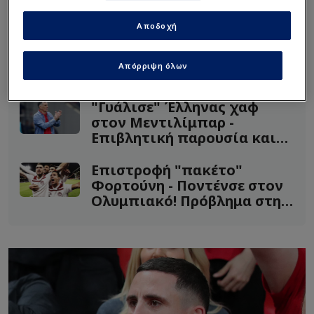
επίσκεψη στο ΣΕΦ για να παρακολουθήσει το
Αποδοχή
ντέρμπι ανάμεσα σε Ολυμπιακό και Παναθηναϊκό.
Απόρριψη όλων
Διαβάστε επίσης...
"Γυάλισε" Έλληνας χαφ
στον Μεντιλίμπαρ -
Επιβλητική παρουσία και
δυναμικός
Επιστροφή "πακέτο"
Φορτούνη - Ποντένσε στον
Ολυμπιακό! Πρόβλημα στην
Αραβία