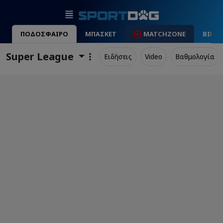
ΠΟΔΟΣΦΑΙΡΟ
ΜΠΑΣΚΕΤ
MATCHZONE
ΒΙΝΤ
Super League
Ειδήσεις
Video
Βαθμολογία