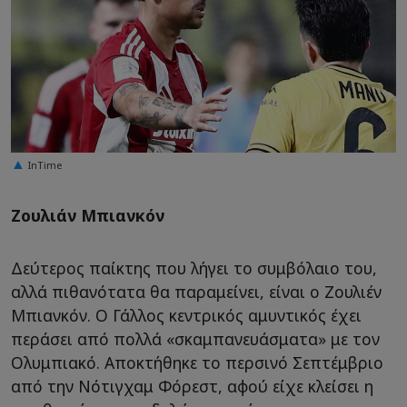
InTime
Ζουλιάν Μπιανκόν
Δεύτερος παίκτης που λήγει το συμβόλαιο του,
αλλά πιθανότατα θα παραμείνει, είναι ο Ζουλιέν
Μπιανκόν. Ο Γάλλος κεντρικός αμυντικός έχει
περάσει από πολλά «σκαμπανευάσματα» με τον
Ολυμπιακό. Αποκτήθηκε το περσινό Σεπτέμβριο
από την Νότιγχαμ Φόρεστ, αφού είχε κλείσει η