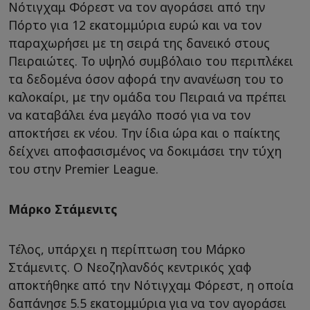
Νότιγχαμ Φόρεστ να τον αγοράσει από την
Πόρτο για 12 εκατομμύρια ευρώ και να τον
παραχωρήσει με τη σειρά της δανεικό στους
Πειραιώτες. Το υψηλό συμβόλαιο του περιπλέκει
τα δεδομένα όσον αφορά την ανανέωση του το
καλοκαίρι, με την ομάδα του Πειραιά να πρέπει
να καταβάλει ένα μεγάλο ποσό για να τον
αποκτήσει εκ νέου. Την ίδια ώρα και ο παίκτης
δείχνει αποφασισμένος να δοκιμάσει την τύχη
του στην Premier League.
Μάρκο Στάμενιτς
Τέλος, υπάρχει η περίπτωση του Μάρκο
Στάμενιτς. Ο Νεοζηλανδός κεντρικός χαφ
αποκτήθηκε από την Νότιγχαμ Φόρεστ, η οποία
δαπάνησε 5.5 εκατομμύρια για να τον αγοράσει