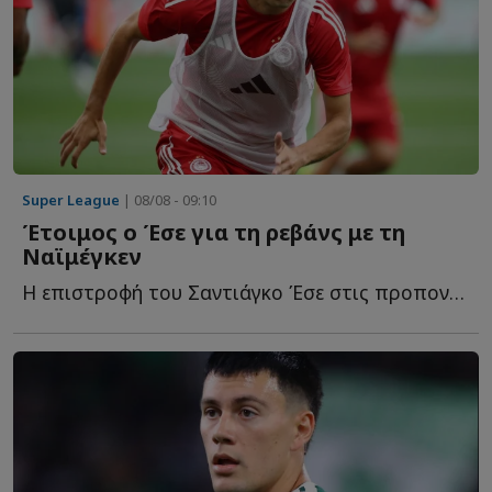
Super League
| 08/08 - 09:10
Έτοιμος ο Έσε για τη ρεβάνς με τη
Ναϊμέγκεν
Η επιστροφή του Σαντιάγκο Έσε στις προπονήσεις αλλάζει τ...