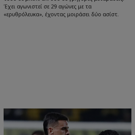
Έχει αγωνιστεί σε 29 αγώνες με τα
«ερυθρόλευκα», έχοντας μοιράσει δύο ασίστ.