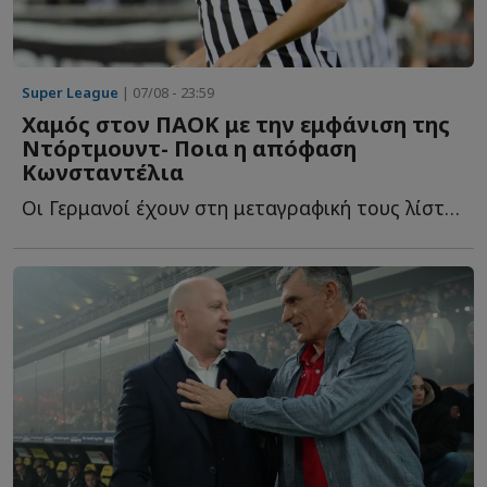
Super League
| 07/08 - 23:59
Χαμός στον ΠΑΟΚ με την εμφάνιση της
Ντόρτμουντ- Ποια η απόφαση
Κωνσταντέλια
Οι Γερμανοί έχουν στη μεταγραφική τους λίστα και τον Γ...