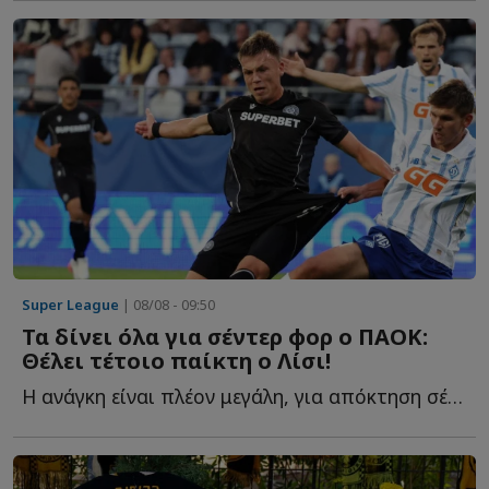
Super League
| 08/08 - 09:50
Τα δίνει όλα για σέντερ φορ ο ΠΑΟΚ:
Θέλει τέτοιο παίκτη ο Λίσι!
Η ανάγκη είναι πλέον μεγάλη, για απόκτηση σέντερ φορ α...