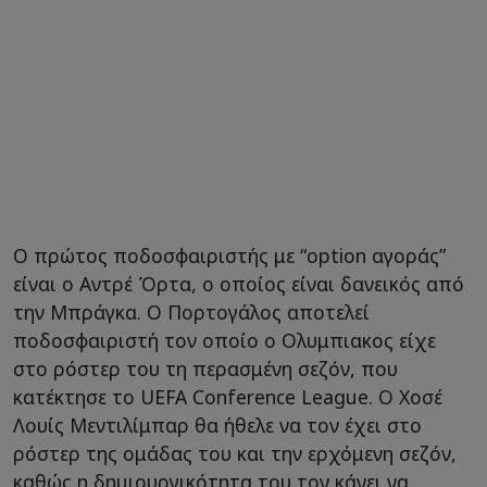
Ο πρώτος ποδοσφαιριστής με “option αγοράς”
είναι ο Αντρέ Όρτα, ο οποίος είναι δανεικός από
την Μπράγκα. Ο Πορτογάλος αποτελεί
ποδοσφαιριστή τον οποίο ο Ολυμπιακος είχε
στο ρόστερ του τη περασμένη σεζόν, που
κατέκτησε το UEFA Conference League. Ο Χοσέ
Λουίς Μεντιλίμπαρ θα ήθελε να τον έχει στο
ρόστερ της ομάδας του και την ερχόμενη σεζόν,
καθώς η δημιουργικότητα του τον κάνει να