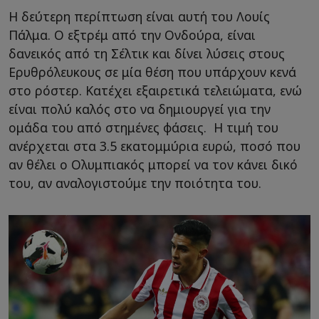
Η δεύτερη περίπτωση είναι αυτή του Λουίς
Πάλμα. Ο εξτρέμ από την Ονδούρα, είναι
δανεικός από τη Σέλτικ και δίνει λύσεις στους
Ερυθρόλευκους σε μία θέση που υπάρχουν κενά
στο ρόστερ. Κατέχει εξαιρετικά τελειώματα, ενώ
είναι πολύ καλός στο να δημιουργεί για την
ομάδα του από στημένες φάσεις. Η τιμή του
ανέρχεται στα 3.5 εκατομμύρια ευρώ, ποσό που
αν θέλει ο Ολυμπιακός μπορεί να τον κάνει δικό
του, αν αναλογιστούμε την ποιότητα του.