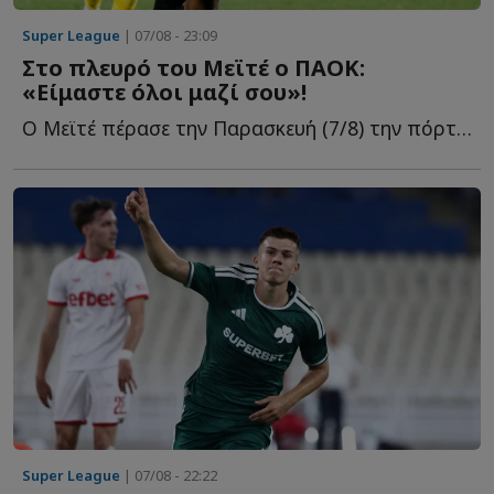
Super League
| 07/08 - 23:09
Στο πλευρό του Μεϊτέ ο ΠΑΟΚ:
«Είμαστε όλοι μαζί σου»!
Ο Μεϊτέ πέρασε την Παρασκευή (7/8) την πόρτα του χειρουργείου γ...
Super League
| 07/08 - 22:22