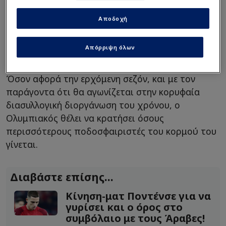
Αποδοχή
Η ομάδα του Χοσέ Λουίς Μεντιλίμπαρ διαθέτει
ένα δεμένο σύνολο, πιστό στο πλάνο
Απόρριψη όλων
του προπονητή, γεγονός που την έχει οδηγήσει
στο να διεκδικεί με αυτές τις αξιώσεις το νταμπλ.
Όσον αφορά την ερχόμενη σεζόν, και με τον
παράγοντα ότι θα αγωνίζεται στην κορυφαία
διασυλλογική διοργάνωση του χρόνου, ο
Ολυμπιακός θέλει να κρατήσει όσους
περισσότερους ποδοσφαιριστές του κορμού του
γίνεται.
Διαβάστε επίσης...
Κίνηση-ματ Ποντένσε για να
γυρίσει και ο όρος στο
συμβόλαιο με τους Άραβες!