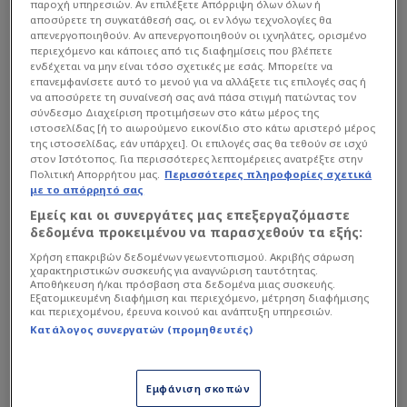
παροχή υπηρεσιών. Αν επιλέξετε Απόρριψη όλων όλων ή
αποσύρετε τη συγκατάθεσή σας, οι εν λόγω τεχνολογίες θα
απενεργοποιηθούν. Αν απενεργοποιηθούν οι ιχνηλάτες, ορισμένο
περιεχόμενο και κάποιες από τις διαφημίσεις που βλέπετε
ενδέχεται να μην είναι τόσο σχετικές με εσάς. Μπορείτε να
επανεμφανίσετε αυτό το μενού για να αλλάξετε τις επιλογές σας ή
να αποσύρετε τη συναίνεσή σας ανά πάσα στιγμή πατώντας τον
σύνδεσμο Διαχείριση προτιμήσεων στο κάτω μέρος της
ιστοσελίδας [ή το αιωρούμενο εικονίδιο στο κάτω αριστερό μέρος
της ιστοσελίδας, εάν υπάρχει]. Οι επιλογές σας θα τεθούν σε ισχύ
στον Ιστότοπος. Για περισσότερες λεπτομέρειες ανατρέξτε στην
Πολιτική Απορρήτου μας.
Περισσότερες πληροφορίες σχετικά
με το απόρρητό σας
Εμείς και οι συνεργάτες μας επεξεργαζόμαστε
δεδομένα προκειμένου να παρασχεθούν τα εξής:
Χρήση επακριβών δεδομένων γεωεντοπισμού. Ακριβής σάρωση
χαρακτηριστικών συσκευής για αναγνώριση ταυτότητας.
Αποθήκευση ή/και πρόσβαση στα δεδομένα μιας συσκευής.
Εξατομικευμένη διαφήμιση και περιεχόμενο, μέτρηση διαφήμισης
και περιεχομένου, έρευνα κοινού και ανάπτυξη υπηρεσιών.
Κατάλογος συνεργατών (προμηθευτές)
Εμφάνιση σκοπών