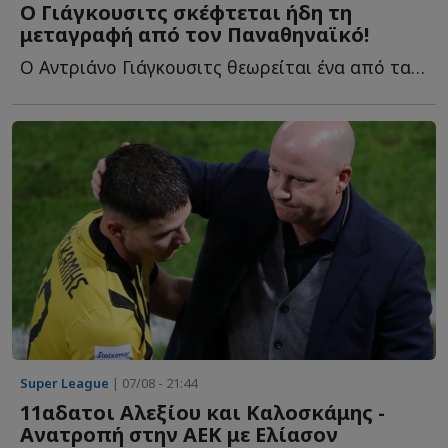
Ο Γιάγκουσιτς σκέφτεται ήδη τη
μεταγραφή από τον Παναθηναϊκό!
Ο Αντριάνο Γιάγκουσιτς θεωρείται ένα από τα μεγαλύτερα π...
Super League
| 07/08 - 21:44
11αδατοι Αλεξίου και Καλοσκάμης -
Ανατροπή στην ΑΕΚ με Ελίασον