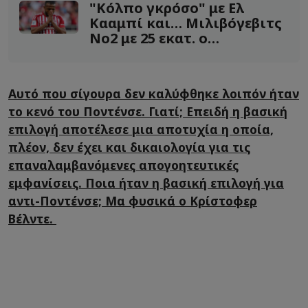
"Κόλπο γκρόσο" με Ελ
Κααμπί και… Μιλιβόγεβιτς
Νο2 με 25 εκατ. ο
Ολυμπιακός!
Αυτό που σίγουρα δεν καλύφθηκε λοιπόν ήταν
το κενό του Ποντένσε. Γιατί; Επειδή η βασική
επιλογή αποτέλεσε μια αποτυχία η οποία,
πλέον, δεν έχει και δικαιολογία για τις
επαναλαμβανόμενες απογοητευτικές
εμφανίσεις. Ποια ήταν η βασική επιλογή για
αντι-Ποντένσε; Μα φυσικά ο Κρίστοφερ
Βέλντε.