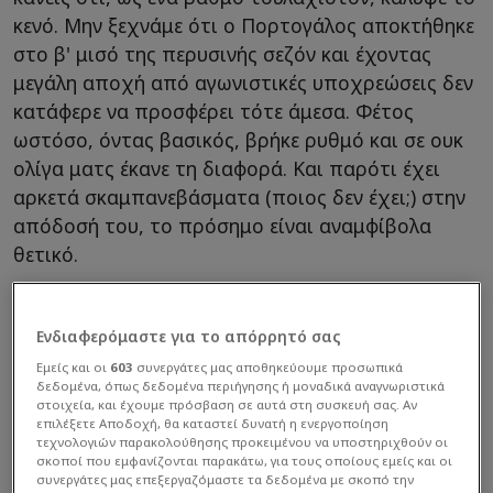
κενό. Μην ξεχνάμε ότι ο Πορτογάλος αποκτήθηκε
στο β' μισό της περυσινής σεζόν και έχοντας
μεγάλη αποχή από αγωνιστικές υποχρεώσεις δεν
κατάφερε να προσφέρει τότε άμεσα. Φέτος
ωστόσο, όντας βασικός, βρήκε ρυθμό και σε ουκ
ολίγα ματς έκανε τη διαφορά. Και παρότι έχει
αρκετά σκαμπανεβάσματα (ποιος δεν έχει;) στην
απόδοσή του, το πρόσημο είναι αναμφίβολα
θετικό.
Ενδιαφερόμαστε για το απόρρητό σας
Εμείς και οι
603
συνεργάτες μας αποθηκεύουμε προσωπικά
δεδομένα, όπως δεδομένα περιήγησης ή μοναδικά αναγνωριστικά
στοιχεία, και έχουμε πρόσβαση σε αυτά στη συσκευή σας. Αν
επιλέξετε Αποδοχή, θα καταστεί δυνατή η ενεργοποίηση
τεχνολογιών παρακολούθησης προκειμένου να υποστηριχθούν οι
σκοποί που εμφανίζονται παρακάτω, για τους οποίους εμείς και οι
συνεργάτες μας επεξεργαζόμαστε τα δεδομένα με σκοπό την