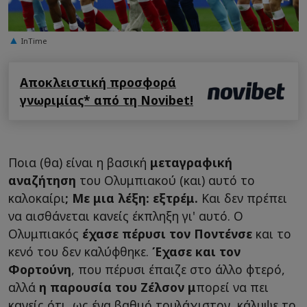
InTime
Αποκλειστική προσφορά
γνωριμίας* από τη Novibet!
Ποια (θα) είναι η βασική
μεταγραφική
αναζήτηση
του Ολυμπιακού (και) αυτό το
καλοκαίρι
; Με μια λέξη: εξτρέμ.
Και δεν πρέπει
να αισθάνεται κανείς έκπληξη γι' αυτό. Ο
Ολυμπιακός
έχασε πέρυσι τον Ποντένσε
και το
κενό του δεν καλύφθηκε.
Έχασε και τον
Φορτούνη
, που πέρυσι έπαιζε στο άλλο φτερό,
αλλά
η παρουσία του Ζέλσον μ
πορεί να πει
κανείς ότι, ως ένα βαθμό τουλάχιστον, κάλυψε το