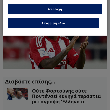
Αποδοχή
Απόρριψη όλων
Διαβάστε επίσης...
Ούτε Φορτούνης ούτε
Ποντένσε! Κυνηγά τεράστια
μεταγραφή Έλληνα ο
Ολυμπιακός