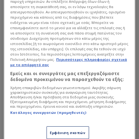
παροχή υπηρεσιών. Αν επιλέξετε Απόρριψη όλων όλων ή
αποσύρετε τη συγκατάθεσή σας, οι εν λόγω τεχνολογίες θα
απενεργοποιηθούν. Αν απενεργοποιηθούν οι ιχνηλάτες, ορισμένο
περιεχόμενο και κάποιες από τις διαφημίσεις που βλέπετε
ενδέχεται να μην είναι τόσο σχετικές με εσάς. Μπορείτε να
επανεμφανίσετε αυτό το μενού για να αλλάξετε τις επιλογές σας ή
να αποσύρετε τη συναίνεσή σας ανά πάσα στιγμή πατώντας τον
σύνδεσμο Διαχείριση προτιμήσεων στο κάτω μέρος της
ιστοσελίδας [ή το αιωρούμενο εικονίδιο στο κάτω αριστερό μέρος
της ιστοσελίδας, εάν υπάρχει]. Οι επιλογές σας θα τεθούν σε ισχύ
στον Ιστότοπος. Για περισσότερες λεπτομέρειες ανατρέξτε στην
Πολιτική Απορρήτου μας.
Περισσότερες πληροφορίες σχετικά
με το απόρρητό σας
Εμείς και οι συνεργάτες μας επεξεργαζόμαστε
δεδομένα προκειμένου να παρασχεθούν τα εξής:
Χρήση επακριβών δεδομένων γεωεντοπισμού. Ακριβής σάρωση
χαρακτηριστικών συσκευής για αναγνώριση ταυτότητας.
Αποθήκευση ή/και πρόσβαση στα δεδομένα μιας συσκευής.
Εξατομικευμένη διαφήμιση και περιεχόμενο, μέτρηση διαφήμισης
και περιεχομένου, έρευνα κοινού και ανάπτυξη υπηρεσιών.
Κατάλογος συνεργατών (προμηθευτές)
Εμφάνιση σκοπών