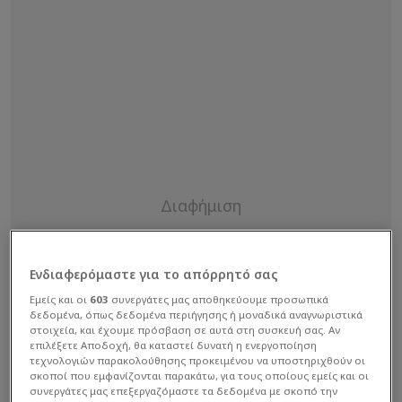
Ενδιαφερόμαστε για το απόρρητό σας
Εμείς και οι
603
συνεργάτες μας αποθηκεύουμε προσωπικά
δεδομένα, όπως δεδομένα περιήγησης ή μοναδικά αναγνωριστικά
στοιχεία, και έχουμε πρόσβαση σε αυτά στη συσκευή σας. Αν
επιλέξετε Αποδοχή, θα καταστεί δυνατή η ενεργοποίηση
τεχνολογιών παρακολούθησης προκειμένου να υποστηριχθούν οι
σκοποί που εμφανίζονται παρακάτω, για τους οποίους εμείς και οι
συνεργάτες μας επεξεργαζόμαστε τα δεδομένα με σκοπό την