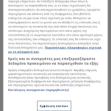
παροχή υπηρεσιών. Αν επιλέξετε Απόρριψη όλων όλων ή
αποσύρετε τη συγκατάθεσή σας, οι εν λόγω τεχνολογίες θα
απενεργοποιηθούν. Αν απενεργοποιηθούν οι ιχνηλάτες, ορισμένο
περιεχόμενο και κάποιες από τις διαφημίσεις που βλέπετε
ενδέχεται να μην είναι τόσο σχετικές με εσάς. Μπορείτε να
επανεμφανίσετε αυτό το μενού για να αλλάξετε τις επιλογές σας ή
να αποσύρετε τη συναίνεσή σας ανά πάσα στιγμή πατώντας τον
Διεθνής 26χρονος Ανγκολέζος φορ (με γαλλικό
σύνδεσμο Διαχείριση προτιμήσεων στο κάτω μέρος της
διαβατήριο), στυλ Λιβάι Γκαρσία, με σημερινή
ιστοσελίδας [ή το αιωρούμενο εικονίδιο στο κάτω αριστερό μέρος
της ιστοσελίδας, εάν υπάρχει]. Οι επιλογές σας θα τεθούν σε ισχύ
χρηματιστηριακή αξία 5.000.000 ευρώ και
στον Ιστότοπος. Για περισσότερες λεπτομέρειες ανατρέξτε στην
συμβόλαιο ως το 2026 στην πολωνική ομάδα. Τον
Πολιτική Απορρήτου μας.
Περισσότερες πληροφορίες σχετικά
με το απόρρητό σας
περασμένο Γενάρη έφτασε κοντά στην Μπεσίκτας,
Εμείς και οι συνεργάτες μας επεξεργαζόμαστε
η οποία πρόσφερε 2.500.000 ευρώ κας και
δεδομένα προκειμένου να παρασχεθούν τα εξής:
μπόνους 500.000 ευρώ αλλά η Γιαγκελόνια
Χρήση επακριβών δεδομένων γεωεντοπισμού. Ακριβής σάρωση
αρνήθηκε την προσφορά της.
χαρακτηριστικών συσκευής για αναγνώριση ταυτότητας.
Αποθήκευση ή/και πρόσβαση στα δεδομένα μιας συσκευής.
Εξατομικευμένη διαφήμιση και περιεχόμενο, μέτρηση διαφήμισης
και περιεχομένου, έρευνα κοινού και ανάπτυξη υπηρεσιών.
Διαβάστε επίσης...
Κατάλογος συνεργατών (προμηθευτές)
ΑΕΚ και ΠΑΟ έχασαν τον
εξτρέμ-σκόρερ
Εμφάνιση σκοπών
Κολοκοτρώνη! "Παζάρια"