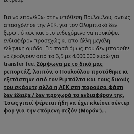
Για να επανέλθω στην υπόθεση Πουλούλου, όντως
απασχόλησε την ΑΕΚ, για τον Ολυμπιακό δεν
ξέρω , όπως και στο ενδεχόμενο να προκύψει
ενδιαφέρον προσεχώς κι απο άλλη μεγάλη
ελληνική ομάδα. Για ποσά όμως που δεν μπορούν
να ξεφύγουν από τα 3,5 με 4.000.000 ευρώ για
transfer fee.
Σύμφωνα με το δικό μας
ρεπορτάζ, λοιπόν, ο Πουλούλου προτάθηκε κι
εξετάστηκε από τον Ριμπάλτα και τους δικούς
του σκάουτς αλλά η ΑΕΚ στη παρούσα φάση
δεν έδειξε / δεν προχωρά το ενδιαφέρον της.
Ίσως γιατί φέρεται ήδη να έχει κλείσει σέντερ
φορ για την επόμενη σεζόν (Μορόν;)...