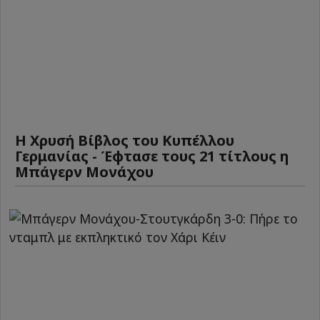
Η Χρυσή Βίβλος του Κυπέλλου
Γερμανίας - Έφτασε τους 21 τίτλους η
Μπάγερν Μονάχου