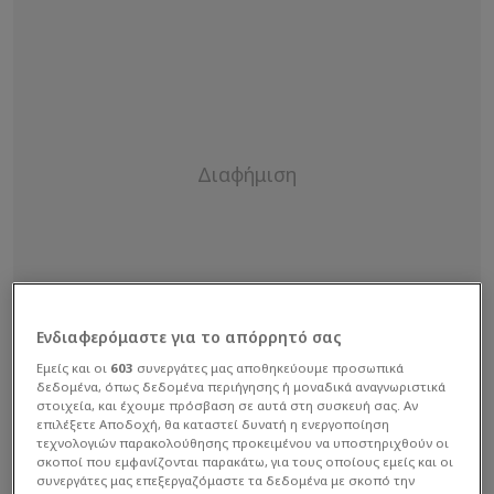
Ενδιαφερόμαστε για το απόρρητό σας
Εμείς και οι
603
συνεργάτες μας αποθηκεύουμε προσωπικά
δεδομένα, όπως δεδομένα περιήγησης ή μοναδικά αναγνωριστικά
στοιχεία, και έχουμε πρόσβαση σε αυτά στη συσκευή σας. Αν
επιλέξετε Αποδοχή, θα καταστεί δυνατή η ενεργοποίηση
τεχνολογιών παρακολούθησης προκειμένου να υποστηριχθούν οι
σκοποί που εμφανίζονται παρακάτω, για τους οποίους εμείς και οι
συνεργάτες μας επεξεργαζόμαστε τα δεδομένα με σκοπό την