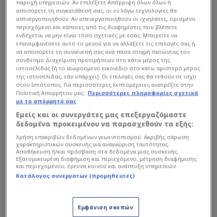
παροχή υπηρεσιών. Αν επιλέξετε Απόρριψη όλων όλων ή
αποσύρετε τη συγκατάθεσή σας, οι εν λόγω τεχνολογίες θα
Σύμφωνα με τοπικά Μέσα και συγκεκριμένα
απενεργοποιηθούν. Αν απενεργοποιηθούν οι ιχνηλάτες, ορισμένο
περιεχόμενο και κάποιες από τις διαφημίσεις που βλέπετε
το "aelole.gr", ο Πάμπλο Γκαρσία φέρεται να
ενδέχεται να μην είναι τόσο σχετικές με εσάς. Μπορείτε να
είναι ένας εκ των βασικών υποψηφίων για να
επανεμφανίσετε αυτό το μενού για να αλλάξετε τις επιλογές σας ή
να αποσύρετε τη συναίνεσή σας ανά πάσα στιγμή πατώντας τον
αναλάβει τον πάγκο των Βυσσινί. Ο
σύνδεσμο Διαχείριση προτιμήσεων στο κάτω μέρος της
ιστοσελίδας [ή το αιωρούμενο εικονίδιο στο κάτω αριστερό μέρος
Ουρουγουανός τεχνικός βρίσκεται αυτή τη
της ιστοσελίδας, εάν υπάρχει]. Οι επιλογές σας θα τεθούν σε ισχύ
στιγμή στον πάγκο του Ατρομήτου και
στον Ιστότοπος. Για περισσότερες λεπτομέρειες ανατρέξτε στην
Πολιτική Απορρήτου μας.
Περισσότερες πληροφορίες σχετικά
αναμένεται να αποχωρήσει το καλοκαίρι από
με το απόρρητό σας
την ομάδα των Δυτικών προαστίων, καθώς το
Εμείς και οι συνεργάτες μας επεξεργαζόμαστε
συμβόλαιο του εκπνέει.
δεδομένα προκειμένου να παρασχεθούν τα εξής:
Χρήση επακριβών δεδομένων γεωεντοπισμού. Ακριβής σάρωση
χαρακτηριστικών συσκευής για αναγνώριση ταυτότητας.
Διαβάστε επίσης...
Αποθήκευση ή/και πρόσβαση στα δεδομένα μιας συσκευής.
Εξατομικευμένη διαφήμιση και περιεχόμενο, μέτρηση διαφήμισης
και περιεχομένου, έρευνα κοινού και ανάπτυξη υπηρεσιών.
Ψάχνεται για ΠΑΟΚ ο
Κατάλογος συνεργατών (προμηθευτές)
Πάμπλο Γκαρσία - Χαλάει
μεταγραφή 3 εκατ. από
Αγγλία!
Εμφάνιση σκοπών
Νικηφόρο φινάλε για την