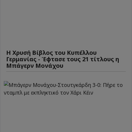
Η Χρυσή Βίβλος του Κυπέλλου
Γερμανίας - Έφτασε τους 21 τίτλους η
Μπάγερν Μονάχου