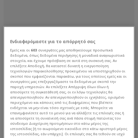
Ενδιαφερόμαστε για το απόρρητό σας
Εμείς και οι
603
συνεργάτες μας αποθηκεύουμε προσωπικά
δεδομένα, όπως δεδομένα περιήγησης ή μοναδικά αναγνωριστικά
στοιχεία, και έχουμε πρόσβαση σε αυτά στη συσκευή σας. Αν
επιλέξετε Αποδοχή, θα καταστεί δυνατή η ενεργοποίηση
τεχνολογιών παρακολούθησης προκειμένου να υποστηριχθούν οι
σκοποί που εμφανίζονται παρακάτω, για τους οποίους εμείς και οι
συνεργάτες μας επεξεργαζόμαστε τα δεδομένα με σκοπό την
παροχή υπηρεσιών. Αν επιλέξετε Απόρριψη όλων όλων ή
αποσύρετε τη συγκατάθεσή σας, οι εν λόγω τεχνολογίες θα
απενεργοποιηθούν. Αν απενεργοποιηθούν οι ιχνηλάτες, ορισμένο
περιεχόμενο και κάποιες από τις διαφημίσεις που βλέπετε
ενδέχεται να μην είναι τόσο σχετικές με εσάς. Μπορείτε να
επανεμφανίσετε αυτό το μενού για να αλλάξετε τις επιλογές σας ή
να αποσύρετε τη συναίνεσή σας ανά πάσα στιγμή πατώντας τον
σύνδεσμο Διαχείριση προτιμήσεων στο κάτω μέρος της
ιστοσελίδας [ή το αιωρούμενο εικονίδιο στο κάτω αριστερό μέρος
της ιστοσελίδας, εάν υπάρχει]. Οι επιλογές σας θα τεθούν σε ισχύ