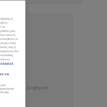
ιήγησης ή
λέξετε
υ να
εργάτες μας
όλων όλων ή
γοποιηθούν οι
να μην είναι
ιλογές σας ή
οτιμήσεων στο
τοσελίδας,
μέρειες
απόρρητό
ου να
 για
ομικευμένη
άπτυξη