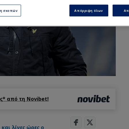
ση σκοπών
Απόρριψη όλων
Απ
* από τη Novibet!
και λίγες ώρες ο