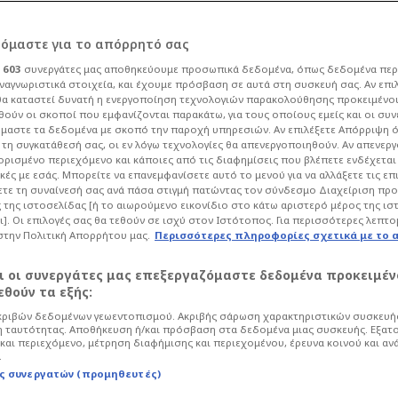
για Αλμέιδα: Διετές
ρόμαστε για το απόρρητό σας
ι
603
συνεργάτες μας αποθηκεύουμε προσωπικά δεδομένα, όπως δεδομένα περ
 εκατ. ευρώ τον
ναγνωριστικά στοιχεία, και έχουμε πρόσβαση σε αυτά στη συσκευή σας. Αν επι
α καταστεί δυνατή η ενεργοποίηση τεχνολογιών παρακολούθησης προκειμένο
ούν οι σκοποί που εμφανίζονται παρακάτω, για τους οποίους εμείς και οι συν
μαστε τα δεδομένα με σκοπό την παροχή υπηρεσιών. Αν επιλέξετε Απόρριψη 
τη συγκατάθεσή σας, οι εν λόγω τεχνολογίες θα απενεργοποιηθούν. Αν απενερ
 ορισμένο περιεχόμενο και κάποιες από τις διαφημίσεις που βλέπετε ενδέχεται 
κές με εσάς. Μπορείτε να επανεμφανίσετε αυτό το μενού για να αλλάξετε τις επ
σφαιρο
Super League
τε τη συναίνεσή σας ανά πάσα στιγμή πατώντας τον σύνδεσμο Διαχείριση πρ
 της ιστοσελίδας [ή το αιωρούμενο εικονίδιο στο κάτω αριστερό μέρος της ισ
ν Αργεντινό προπονητή, που πριν λίγες
ι]. Οι επιλογές σας θα τεθούν σε ισχύ στον Ιστότοπος. Για περισσότερες λεπτο
πό την ΑΕΚ.
στην Πολιτική Απορρήτου μας.
Περισσότερες πληροφορίες σχετικά με το 
αι οι συνεργάτες μας επεξεργαζόμαστε δεδομένα προκειμέν
θούν τα εξής:
ριβών δεδομένων γεωεντοπισμού. Ακριβής σάρωση χαρακτηριστικών συσκευής
 ταυτότητας. Αποθήκευση ή/και πρόσβαση στα δεδομένα μιας συσκευής. Εξατ
και περιεχόμενο, μέτρηση διαφήμισης και περιεχομένου, έρευνα κοινού και αν
.
ς συνεργατών (προμηθευτές)