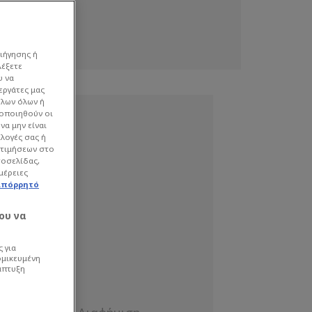
ιήγησης ή
λέξετε
υ να
εργάτες μας
όλων όλων ή
γοποιηθούν οι
να μην είναι
ιλογές σας ή
οτιμήσεων στο
τοσελίδας,
μέρειες
απόρρητό
ου να
 για
ομικευμένη
άπτυξη