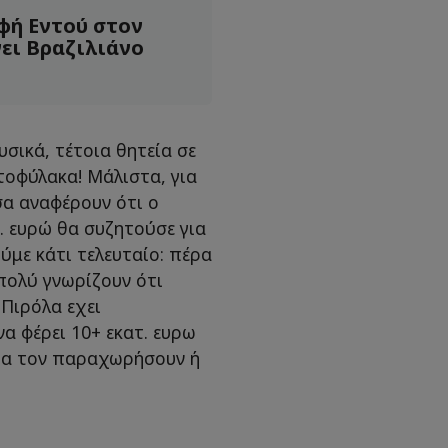
φή Εντού στον
ει Βραζιλιάνο
υσικά, τέτοια θητεία σε
ατοφύλακα! Μάλιστα, για
σα αναφέρουν ότι ο
. ευρώ θα συζητούσε για
ύμε κάτι τελευταίο: πέρα
-πολύ γνωρίζουν ότι
 Πιρόλα εχει
α φέρει 10+ εκατ. ευρω
θα τον παραχωρήσουν ή