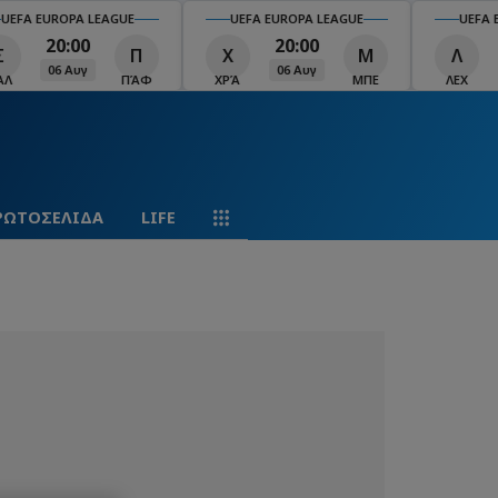
EFA EUROPA LEAGUE
UEFA EUROPA LEAGUE
UEFA EU
20:00
20:00
Π
Χ
Μ
Λ
06 Αυγ
06 Αυγ
ΠΆΦ
ΧΡΆ
ΜΠΕ
ΛΕΧ
ΡΩΤΟΣΕΛΙΔΑ
LIFE