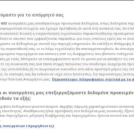
ρόμαστε για το απόρρητό σας
ι
603
συνεργάτες μας αποθηκεύουμε προσωπικά δεδομένα, όπως δεδομένα περ
ναγνωριστικά στοιχεία, και έχουμε πρόσβαση σε αυτά στη συσκευή σας. Αν επι
α καταστεί δυνατή η ενεργοποίηση τεχνολογιών παρακολούθησης προκειμένο
γκο ΑΕΚ, δεν
ούν οι σκοποί που εμφανίζονται παρακάτω, για τους οποίους εμείς και οι συν
μαστε τα δεδομένα με σκοπό την παροχή υπηρεσιών. Αν επιλέξετε Απόρριψη 
τη συγκατάθεσή σας, οι εν λόγω τεχνολογίες θα απενεργοποιηθούν. Αν απενερ
ατ. για τρεις του
 ορισμένο περιεχόμενο και κάποιες από τις διαφημίσεις που βλέπετε ενδέχεται 
κές με εσάς. Μπορείτε να επανεμφανίσετε αυτό το μενού για να αλλάξετε τις επ
τε τη συναίνεσή σας ανά πάσα στιγμή πατώντας τον σύνδεσμο Διαχείριση πρ
 της ιστοσελίδας [ή το αιωρούμενο εικονίδιο στο κάτω αριστερό μέρος της ισ
ι]. Οι επιλογές σας θα τεθούν σε ισχύ στον Ιστότοπος. Για περισσότερες λεπτο
στην Πολιτική Απορρήτου μας.
Περισσότερες πληροφορίες σχετικά με το 
8
Ποδόσφαιρο
Super League
αι οι συνεργάτες μας επεξεργαζόμαστε δεδομένα προκειμέν
σκεται στη λίστα του Χαβιέρ Ριμπάλτα,
θούν τα εξής:
ιτς, τα εκατομμύρια που... σφυρίζουν
ριβών δεδομένων γεωεντοπισμού. Ακριβής σάρωση χαρακτηριστικών συσκευής
ταγραφές ο Παναθηναϊκός.
 ταυτότητας. Αποθήκευση ή/και πρόσβαση στα δεδομένα μιας συσκευής. Εξατ
και περιεχόμενο, μέτρηση διαφήμισης και περιεχομένου, έρευνα κοινού και αν
.
ς συνεργατών (προμηθευτές)