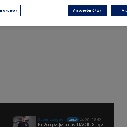
ση σκοπών
Απόρριψη όλων
Απ
Super League
|
05/08 - 19:40
VIDEO
ς
Επέστρεψε στον ΠΑOK: Στην