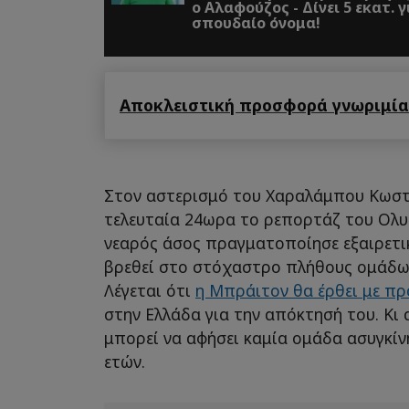
ο Αλαφούζος - Δίνει 5 εκατ. για
σπουδαίο όνομα!
Αποκλειστική προσφορά γνωριμίας
Στον αστερισμό του Χαραλάμπου Κωστο
τελευταία 24ωρα το ρεπορτάζ του Ολυ
νεαρός άσος πραγματοποίησε εξαιρετικ
βρεθεί στο στόχαστρο πλήθους ομάδων
Λέγεται ότι
η Μπράιτον θα έρθει με πρ
στην Ελλάδα για την απόκτησή του. Κι 
μπορεί να αφήσει καμία ομάδα ασυγκίνη
ετών.