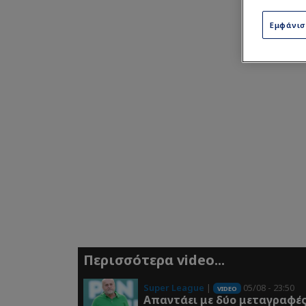
Εμφάνι
Περισσότερα video...
Super League
|
05/08 - 23:50
VIDEO
Απαντάει με δύο μεταγραφέ