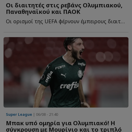
Οι διαιτητές στις ρεβάνς Ολυμπιακού,
Παναθηναϊκού και ΠΑΟΚ
Οι ορισμοί της UEFA φέρνουν έμπειρους διαιτητές στις ε...
Super League
| 06/08 - 21:40
Μπακ υπό ομηρία για Ολυμπιακό! Η
σύγκρουση με Μουρίνιο και το τριπλό