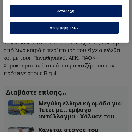
Αποδοχή
Ο Τάντιτς διατηρεί την αξία του στο
ποδοσφαιρικό Χρηματιστήριο στα 2,5 εκατ ευρώ
Απόρριψη όλων
και φέτος με τη φανέλα τού τουρκικού κλαμπ είχε
13 γκολα και 18 ασίστ σε 53 παιχνίδια, ενώ πριν
από λίγο καιρό η περίπτωσή του είχε συνδεθεί
και με τους Παναθηναϊκό, ΑΕΚ, ΠΑΟΚ -
Χαρακτηριστικό του ότι ο μάνατζέρ του τον
πρότεινε στους Big 4.
Διαβάστε επίσης...
Μεγάλη ελληνική ομάδα για
Τετέι με… έμψυχο
αντάλλαγμα - Χάλασε του
Αραούχο!
Χάνεται στόχος του