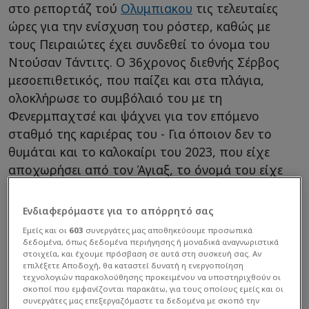
στο ρεπορτάζ τού
Ολυμπιακου
τις τελευταίες
ώρες για την ενίσχυση του ρόστερ, καθώς με
τους Πειραιώτες έχει συνδεθεί το όνομα του
Ντούσαν Τάντιτς. Ο 36χρονος διεθνής Σέρβος
μεσοεπιθετικός, που παίζει και στα πλάγια,
ολοκλήρωσε το συμβόλαιό του με τη
Φενερμπαχτσέ και ψάχνει για τον επόμενο
σταθμό της καριέρας του - Για όποιον δεν το
θυμάται και το καλοκαίρι του 2023, που είχε
αποχωρήσει από τον Άγιαξ, το όνομά του είχε
εμπλακεί ξανά με τον Ολυμπιακό.
Ενδιαφερόμαστε για το απόρρητό σας
Εμείς και οι
603
συνεργάτες μας αποθηκεύουμε προσωπικά
δεδομένα, όπως δεδομένα περιήγησης ή μοναδικά αναγνωριστικά
στοιχεία, και έχουμε πρόσβαση σε αυτά στη συσκευή σας. Αν
επιλέξετε Αποδοχή, θα καταστεί δυνατή η ενεργοποίηση
τεχνολογιών παρακολούθησης προκειμένου να υποστηριχθούν οι
σκοποί που εμφανίζονται παρακάτω, για τους οποίους εμείς και οι
συνεργάτες μας επεξεργαζόμαστε τα δεδομένα με σκοπό την