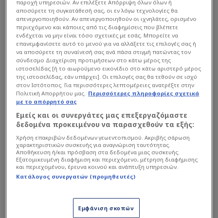
παροχή υπηρεσιών. Αν επιλέξετε Απόρριψη όλων όλων ή
αποσύρετε τη συγκατάθεσή σας, οι εν λόγω τεχνολογίες θα
απενεργοποιηθούν. Αν απενεργοποιηθούν οι ιχνηλάτες, ορισμένο
περιεχόμενο και κάποιες από τις διαφημίσεις που βλέπετε
ενδέχεται να μην είναι τόσο σχετικές με εσάς. Μπορείτε να
επανεμφανίσετε αυτό το μενού για να αλλάξετε τις επιλογές σας ή
να αποσύρετε τη συναίνεσή σας ανά πάσα στιγμή πατώντας τον
σύνδεσμο Διαχείριση προτιμήσεων στο κάτω μέρος της
ιστοσελίδας [ή το αιωρούμενο εικονίδιο στο κάτω αριστερό μέρος
της ιστοσελίδας, εάν υπάρχει]. Οι επιλογές σας θα τεθούν σε ισχύ
στον Ιστότοπος. Για περισσότερες λεπτομέρειες ανατρέξτε στην
Πολιτική Απορρήτου μας.
Περισσότερες πληροφορίες σχετικά
με το απόρρητό σας
Εμείς και οι συνεργάτες μας επεξεργαζόμαστε
δεδομένα προκειμένου να παρασχεθούν τα εξής:
Χρήση επακριβών δεδομένων γεωεντοπισμού. Ακριβής σάρωση
χαρακτηριστικών συσκευής για αναγνώριση ταυτότητας.
Αποθήκευση ή/και πρόσβαση στα δεδομένα μιας συσκευής.
Εξατομικευμένη διαφήμιση και περιεχόμενο, μέτρηση διαφήμισης
και περιεχομένου, έρευνα κοινού και ανάπτυξη υπηρεσιών.
Κατάλογος συνεργατών (προμηθευτές)
Εμφάνιση σκοπών