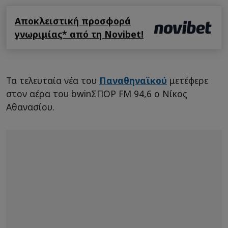
Αποκλειστική προσφορά
γνωριμίας* από τη Novibet!
Τα τελευταία νέα του
Παναθηναϊκού
μετέφερε
στον αέρα του bwinΣΠΟΡ FM 94,6 o Nίκος
Αθανασίου.