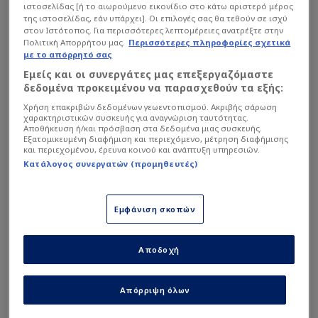
Ο ρεπόρτερ του «τριφυλλιού» ξεκαθάρισε πως
ιστοσελίδας [ή το αιωρούμενο εικονίδιο στο κάτω αριστερό μέρος
της ιστοσελίδας, εάν υπάρχει]. Οι επιλογές σας θα τεθούν σε ισχύ
δεν τίθεται θέμα ενδιαφέροντος της ομάδας του
στον Ιστότοπος. Για περισσότερες λεπτομέρειες ανατρέξτε στην
Ρουί Βιτόρια για τον Σεν Μαξιμέν, με τους
Πολιτική Απορρήτου μας.
Περισσότερες πληροφορίες σχετικά
με το απόρρητό σας
«πράσινους» να μην έχουν αασχοληθεί ουδεμία
Εμείς και οι συνεργάτες μας επεξεργαζόμαστε
στιγμή με την περίπτωσή του.
δεδομένα προκειμένου να παρασχεθούν τα εξής:
Χρήση επακριβών δεδομένων γεωεντοπισμού. Ακριβής σάρωση
χαρακτηριστικών συσκευής για αναγνώριση ταυτότητας.
Διαβάστε επίσης...
Αποθήκευση ή/και πρόσβαση στα δεδομένα μιας συσκευής.
Εξατομικευμένη διαφήμιση και περιεχόμενο, μέτρηση διαφήμισης
Διευκρίνηση για Σεν-
και περιεχομένου, έρευνα κοινού και ανάπτυξη υπηρεσιών.
Μαξιμέν: "Μόνο ο
Κατάλογος συνεργατών (προμηθευτές)
Ολυμπιακός..." - Τι
συμβαίνει με ΠΑΟ
Ο Δώνης αποκάλυψε τη
Εμφάνιση σκοπών
μεγάλη μεταγραφή του
Αλαφούζου - Έλληνας απο
Αποδοχή
εξωτερικό
Απόρριψη όλων
Παράλληλα, τόνισε πως ο Παναθηναϊκός θέλει