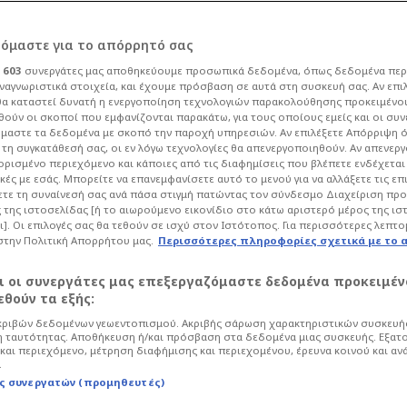
ρόμαστε για το απόρρητό σας
ι
603
συνεργάτες μας αποθηκεύουμε προσωπικά δεδομένα, όπως δεδομένα περ
ναγνωριστικά στοιχεία, και έχουμε πρόσβαση σε αυτά στη συσκευή σας. Αν επι
α καταστεί δυνατή η ενεργοποίηση τεχνολογιών παρακολούθησης προκειμένο
-Μαξιμέν από τον
ούν οι σκοποί που εμφανίζονται παρακάτω, για τους οποίους εμείς και οι συν
μαστε τα δεδομένα με σκοπό την παροχή υπηρεσιών. Αν επιλέξετε Απόρριψη 
τη συγκατάθεσή σας, οι εν λόγω τεχνολογίες θα απενεργοποιηθούν. Αν απενερ
σκολη περίπτωση
 ορισμένο περιεχόμενο και κάποιες από τις διαφημίσεις που βλέπετε ενδέχεται 
κές με εσάς. Μπορείτε να επανεμφανίσετε αυτό το μενού για να αλλάξετε τις επ
τε τη συναίνεσή σας ανά πάσα στιγμή πατώντας τον σύνδεσμο Διαχείριση πρ
 της ιστοσελίδας [ή το αιωρούμενο εικονίδιο στο κάτω αριστερό μέρος της ισ
σφαιρο
Super League
ι]. Οι επιλογές σας θα τεθούν σε ισχύ στον Ιστότοπος. Για περισσότερες λεπτο
στην Πολιτική Απορρήτου μας.
Περισσότερες πληροφορίες σχετικά με το 
άτι τους “ερυθρόλευκους”, αλλά…
αι οι συνεργάτες μας επεξεργαζόμαστε δεδομένα προκειμέν
θούν τα εξής:
ριβών δεδομένων γεωεντοπισμού. Ακριβής σάρωση χαρακτηριστικών συσκευής
 ταυτότητας. Αποθήκευση ή/και πρόσβαση στα δεδομένα μιας συσκευής. Εξατ
και περιεχόμενο, μέτρηση διαφήμισης και περιεχομένου, έρευνα κοινού και αν
.
ς συνεργατών (προμηθευτές)