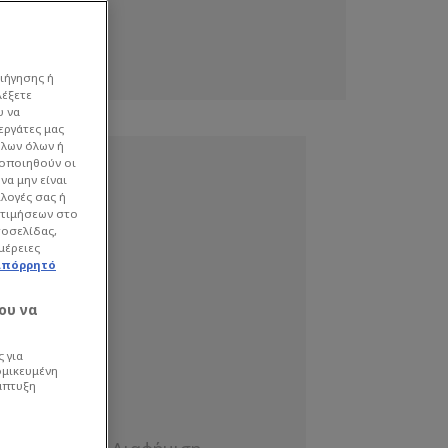
ιήγησης ή
λέξετε
υ να
εργάτες μας
όλων όλων ή
γοποιηθούν οι
να μην είναι
ιλογές σας ή
οτιμήσεων στο
τοσελίδας,
μέρειες
απόρρητό
ου να
 για
ομικευμένη
άπτυξη