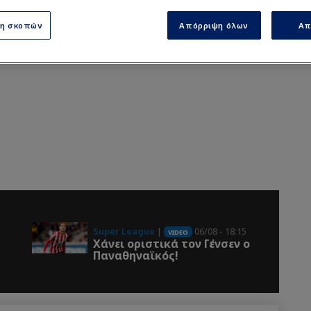
ση σκοπών
Απόρριψη όλων
Απ
Super League
|
06/08 - 18:15
VIDEO
Χάνει οριστικά τον Γένσεν ο
-
Παναθηναϊκός!