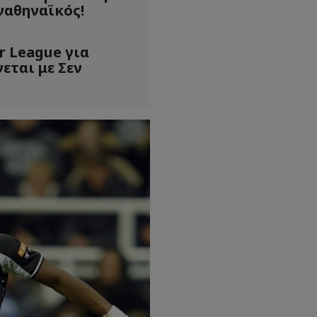
ναθηναϊκός!
r League για
νεται με Σεν