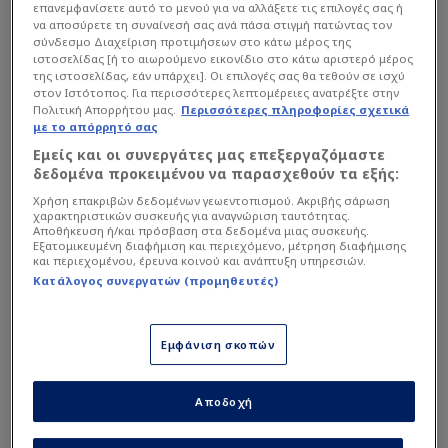
επανεμφανίσετε αυτό το μενού για να αλλάξετε τις επιλογές σας ή
να αποσύρετε τη συναίνεσή σας ανά πάσα στιγμή πατώντας τον
σύνδεσμο Διαχείριση προτιμήσεων στο κάτω μέρος της
ιστοσελίδας [ή το αιωρούμενο εικονίδιο στο κάτω αριστερό μέρος
της ιστοσελίδας, εάν υπάρχει]. Οι επιλογές σας θα τεθούν σε ισχύ
στον Ιστότοπος. Για περισσότερες λεπτομέρειες ανατρέξτε στην
Πολιτική Απορρήτου μας.
Περισσότερες πληροφορίες σχετικά
με το απόρρητό σας
Εμείς και οι συνεργάτες μας επεξεργαζόμαστε
δεδομένα προκειμένου να παρασχεθούν τα εξής:
Χρήση επακριβών δεδομένων γεωεντοπισμού. Ακριβής σάρωση
χαρακτηριστικών συσκευής για αναγνώριση ταυτότητας.
Αποθήκευση ή/και πρόσβαση στα δεδομένα μιας συσκευής.
Εξατομικευμένη διαφήμιση και περιεχόμενο, μέτρηση διαφήμισης
και περιεχομένου, έρευνα κοινού και ανάπτυξη υπηρεσιών.
AP
Κατάλογος συνεργατών (προμηθευτές)
Σύμφωνα με την εφημερίδα "ΦΩΣ", η επιλογή
Εμφάνιση σκοπών
των Ερυθρόλευκων γοητεύει τον
ποδοσφαιριστή, ο οποίος φέρεται να διαδίδει
ότι τον ιντριγκάρει ο τρόπος προσέγγισης των
Αποδοχή
Ερυθρόλευκων.