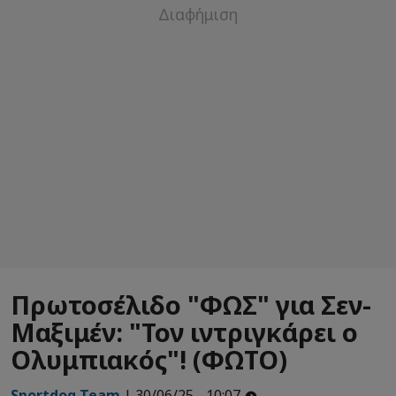
Πρωτοσέλιδο "ΦΩΣ" για Σεν-
Μαξιμέν: "Τον ιντριγκάρει ο
Ολυμπιακός"! (ΦΩΤΟ)
Sportdog Team
| 30/06/25 - 10:07