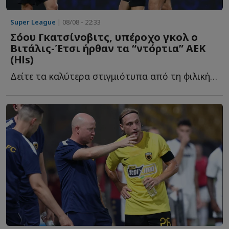
Super League
| 08/08 - 22:33
Σόου Γκατσίνοβιτς, υπέροχο γκολ ο
Βιτάλις-Έτσι ήρθαν τα “ντόρτια” ΑΕΚ
(Ηls)
Δείτε τα καλύτερα στιγμιότυπα από τη φιλική νίκη της Έ...