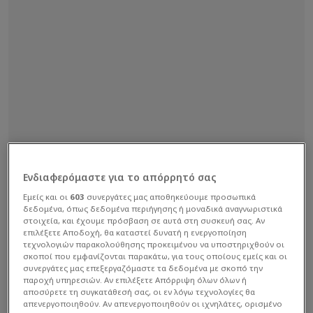
Ενδιαφερόμαστε για το απόρρητό σας
Εμείς και οι
603
συνεργάτες μας αποθηκεύουμε προσωπικά
δεδομένα, όπως δεδομένα περιήγησης ή μοναδικά αναγνωριστικά
στοιχεία, και έχουμε πρόσβαση σε αυτά στη συσκευή σας. Αν
επιλέξετε Αποδοχή, θα καταστεί δυνατή η ενεργοποίηση
τεχνολογιών παρακολούθησης προκειμένου να υποστηριχθούν οι
σκοποί που εμφανίζονται παρακάτω, για τους οποίους εμείς και οι
συνεργάτες μας επεξεργαζόμαστε τα δεδομένα με σκοπό την
παροχή υπηρεσιών. Αν επιλέξετε Απόρριψη όλων όλων ή
αποσύρετε τη συγκατάθεσή σας, οι εν λόγω τεχνολογίες θα
απενεργοποιηθούν. Αν απενεργοποιηθούν οι ιχνηλάτες, ορισμένο