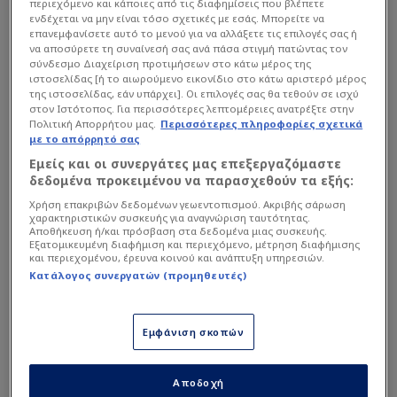
περιεχόμενο και κάποιες από τις διαφημίσεις που βλέπετε
ενδέχεται να μην είναι τόσο σχετικές με εσάς. Μπορείτε να
επανεμφανίσετε αυτό το μενού για να αλλάξετε τις επιλογές σας ή
να αποσύρετε τη συναίνεσή σας ανά πάσα στιγμή πατώντας τον
σύνδεσμο Διαχείριση προτιμήσεων στο κάτω μέρος της
ιστοσελίδας [ή το αιωρούμενο εικονίδιο στο κάτω αριστερό μέρος
της ιστοσελίδας, εάν υπάρχει]. Οι επιλογές σας θα τεθούν σε ισχύ
στον Ιστότοπος. Για περισσότερες λεπτομέρειες ανατρέξτε στην
Πολιτική Απορρήτου μας.
Περισσότερες πληροφορίες σχετικά
με το απόρρητό σας
Εμείς και οι συνεργάτες μας επεξεργαζόμαστε
δεδομένα προκειμένου να παρασχεθούν τα εξής:
Χρήση επακριβών δεδομένων γεωεντοπισμού. Ακριβής σάρωση
χαρακτηριστικών συσκευής για αναγνώριση ταυτότητας.
Αποθήκευση ή/και πρόσβαση στα δεδομένα μιας συσκευής.
Εξατομικευμένη διαφήμιση και περιεχόμενο, μέτρηση διαφήμισης
και περιεχομένου, έρευνα κοινού και ανάπτυξη υπηρεσιών.
Κατάλογος συνεργατών (προμηθευτές)
Εμφάνιση σκοπών
Intime
Αποδοχή