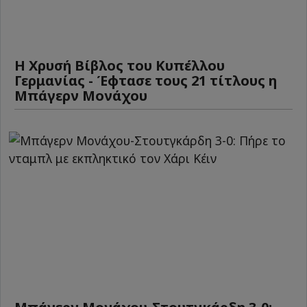
Η Χρυσή Βίβλος του Κυπέλλου
Γερμανίας - Έφτασε τους 21 τίτλους η
Μπάγερν Μονάχου