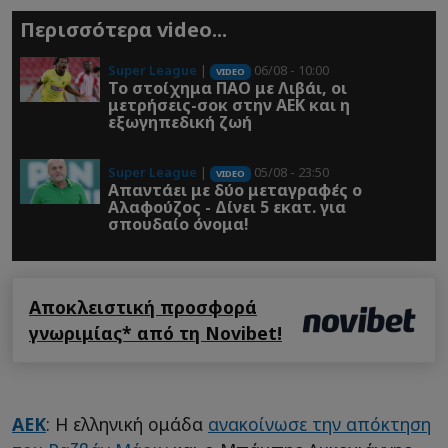
Περισσότερα video...
Super League
|
06/08 - 10:00
VIDEO
Το στοίχημα ΠΑΟ με Λιβάι, οι
μετρήσεις-σοκ στην ΑΕΚ και η
εξωγηπεδική ζωή
Super League
|
05/08 - 23:50
VIDEO
Απαντάει με δύο μεταγραφές ο
Αλαφούζος - Δίνει 5 εκατ. για
σπουδαίο όνομα!
Αποκλειστική προσφορά
γνωριμίας* από τη Novibet!
ΑΕΚ
: Η ελληνική ομάδα
ανακοίνωσε την απόκτηση