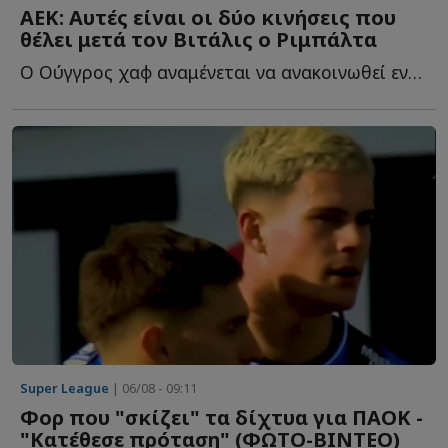
ΑΕΚ: Αυτές είναι οι δύο κινήσεις που
θέλει μετά τον Βιτάλις ο Ριμπάλτα
Ο Ούγγρος χαφ αναμένεται να ανακοινωθεί εντός της ημέρας, α...
Super League
| 06/08 - 09:11
Φορ που "σκίζει" τα δίχτυα για ΠΑΟΚ -
"Κατέθεσε πρόταση" (ΦΩΤΟ-ΒΙΝΤΕΟ)