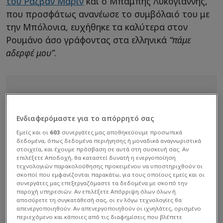
του Ραζβάν Μάριν
και ο Μπάμπης Λυκογιάννης,
που προσφάτως ανανέωσε το συμβόλαιό του με
την Μπόλονια, ευχήθηκε τα καλύτερα στον
Ρουμάνο άσο γράφοντας στα ελληνικά
“πάμε
αδερφέ μου”
.
Ενδιαφερόμαστε για το απόρρητό σας
Εμείς και οι
603
συνεργάτες μας αποθηκεύουμε προσωπικά
δεδομένα, όπως δεδομένα περιήγησης ή μοναδικά αναγνωριστικά
στοιχεία, και έχουμε πρόσβαση σε αυτά στη συσκευή σας. Αν
επιλέξετε Αποδοχή, θα καταστεί δυνατή η ενεργοποίηση
τεχνολογιών παρακολούθησης προκειμένου να υποστηριχθούν οι
σκοποί που εμφανίζονται παρακάτω, για τους οποίους εμείς και οι
συνεργάτες μας επεξεργαζόμαστε τα δεδομένα με σκοπό την
παροχή υπηρεσιών. Αν επιλέξετε Απόρριψη όλων όλων ή
αποσύρετε τη συγκατάθεσή σας, οι εν λόγω τεχνολογίες θα
απενεργοποιηθούν. Αν απενεργοποιηθούν οι ιχνηλάτες, ορισμένο
περιεχόμενο και κάποιες από τις διαφημίσεις που βλέπετε