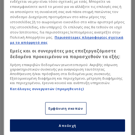
ενδέχεται να μην είναι τόσο σχετικές με εσάς. Μπορείτε να
επανεμφανίσετε αυτό το μενού για να αλλάξετε τις επιλογές σας ή
να αποσύρετε τη συναίνεσή σας ανά πάσα στιγμή πατώντας τον
σύνδεσμο Διαχείριση προτιμήσεων στο κάτω μέρος της
ιστοσελίδας [ή το αιωρούμενο εικονίδιο στο κάτω αριστερό μέρος
της ιστοσελίδας, εάν υπάρχει]. Οι επιλογές σας θα τεθούν σε ισχύ
στον Ιστότοπος. Για περισσότερες λεπτομέρειες ανατρέξτε στην
Πολιτική Απορρήτου μας.
Περισσότερες πληροφορίες σχετικά
με το απόρρητό σας
Εμείς και οι συνεργάτες μας επεξεργαζόμαστε
δεδομένα προκειμένου να παρασχεθούν τα εξής:
Χρήση επακριβών δεδομένων γεωεντοπισμού. Ακριβής σάρωση
χαρακτηριστικών συσκευής για αναγνώριση ταυτότητας.
Αποθήκευση ή/και πρόσβαση στα δεδομένα μιας συσκευής.
Εξατομικευμένη διαφήμιση και περιεχόμενο, μέτρηση διαφήμισης
και περιεχομένου, έρευνα κοινού και ανάπτυξη υπηρεσιών.
Κατάλογος συνεργατών (προμηθευτές)
Οι δύο παίκτες γνωρίζονται καλά, καθώς ήταν
Εμφάνιση σκοπών
συμπαίκτες στην
Κάλιαρι
, από όπου τον
απέκτησε η Ένωση, για δύο σεζόν (2020-2022) και
Αποδοχή
για αυτό ο Έλληνας μπακ έκανε αυτή την