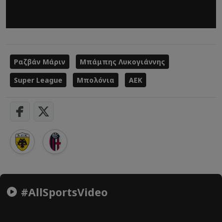
Ραζβάν Μάριν
Μπάμπης Λυκογιάννης
Super League
Μπολόνια
ΑΕΚ
#AllSportsVideo