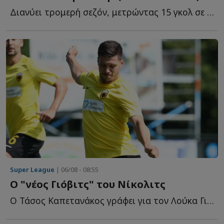
Διανύει τρομερή σεζόν, μετρώντας 15 γκολ σε ισάριθμα π...
Super League
| 06/08 - 08:55
O "νέος Γιόβιτς" του Νίκολιτς
Ο Τάσος Καπετανάκος γράφει για τον Λούκα Γιόβιτς που ε...