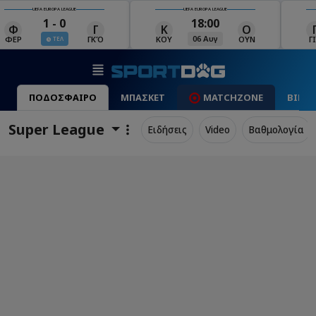
UEFA EUROPA LEAGUE
UEFA EUROPA LEAGUE
18:00
19:00
Κ
Ο
Γ
Ρ
Μ
06 Αυγ
06 Αυγ
ΚΟΥ
ΟΥΝ
ΓΙΑ
ΡΈΙ
ΜΑ
ΠΟΔΟΣΦΑΙΡΟ
ΜΠΑΣΚΕΤ
MATCHZONE
ΒΙΝΤ
Super League
Ειδήσεις
Video
Βαθμολογία