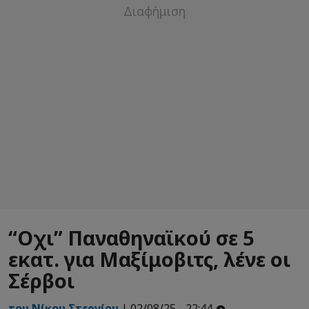
“Οχι” Παναθηναϊκού σε 5
εκατ. για Μαξίμοβιτς, λένε οι
Σέρβοι
του Νίκου Στεργίου
| 02/08/25 - 22:44