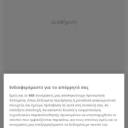
Ενδιαφερόμαστε για το απόρρητό σας
Εμείς και οι
603
συνεργάτες μας αποθηκεύουμε προσωπικά
δεδομένα, όπως δεδομένα περιήγησης ή μοναδικά αναγνωριστικά
στοιχεία, και έχουμε πρόσβαση σε αυτά στη συσκευή σας. Αν
επιλέξετε Αποδοχή, θα καταστεί δυνατή η ενεργοποίηση
τεχνολογιών παρακολούθησης προκειμένου να υποστηριχθούν οι
Αυτό τουλάχιστον αναφέρεται σε σερβικό
σκοποί που εμφανίζονται παρακάτω, για τους οποίους εμείς και οι
δημοσίευμα, σημειώνοντας ότι οι «πράσινοι» την
συνεργάτες μας επεξεργαζόμαστε τα δεδομένα με σκοπό την