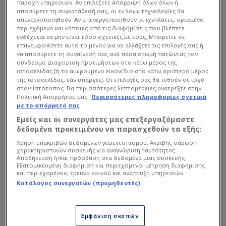
παροχή υπηρεσιών. Αν επιλέξετε Απόρριψη όλων όλων ή
αρνήθηκαν, ωστόσο είναι διατεθειμένοι να το
αποσύρετε τη συγκατάθεσή σας, οι εν λόγω τεχνολογίες θα
συζητήσουν, εφόσον η τουρκική ομάδα επανέλθει
απενεργοποιηθούν. Αν απενεργοποιηθούν οι ιχνηλάτες, ορισμένο
περιεχόμενο και κάποιες από τις διαφημίσεις που βλέπετε
με νέα βελτιωμένη προσφορά για τον έμπειρο
ενδέχεται να μην είναι τόσο σχετικές με εσάς. Μπορείτε να
Σέρβο χαφ.
επανεμφανίσετε αυτό το μενού για να αλλάξετε τις επιλογές σας ή
να αποσύρετε τη συναίνεσή σας ανά πάσα στιγμή πατώντας τον
σύνδεσμο Διαχείριση προτιμήσεων στο κάτω μέρος της
ιστοσελίδας [ή το αιωρούμενο εικονίδιο στο κάτω αριστερό μέρος
Διαβάστε επίσης...
της ιστοσελίδας, εάν υπάρχει]. Οι επιλογές σας θα τεθούν σε ισχύ
στον Ιστότοπος. Για περισσότερες λεπτομέρειες ανατρέξτε στην
Έκπληξη Παναθηναϊκού με
Πολιτική Απορρήτου μας.
Περισσότερες πληροφορίες σχετικά
2ο δεξί μπακ - Συζητά με
με το απόρρητό σας
πρώην της Μίλαν!
Εμείς και οι συνεργάτες μας επεξεργαζόμαστε
δεδομένα προκειμένου να παρασχεθούν τα εξής:
ΑΕΚ για Μπρέκαλο -
Χρήση επακριβών δεδομένων γεωεντοπισμού. Ακριβής σάρωση
χαρακτηριστικών συσκευής για αναγνώριση ταυτότητας.
"Φτιάχνει" Ιωαννίδη με
Αποθήκευση ή/και πρόσβαση στα δεδομένα μιας συσκευής.
σπουδαία μεταγραφή ο
Εξατομικευμένη διαφήμιση και περιεχόμενο, μέτρηση διαφήμισης
Αλαφούζος!
και περιεχομένου, έρευνα κοινού και ανάπτυξη υπηρεσιών.
Κατάλογος συνεργατών (προμηθευτές)
Στο ίδιο ρεπορτάζ γίνεται λόγος και για το
Εμφάνιση σκοπών
ενδιαφέρον των Οβιέδο και Βαλένθια για τον