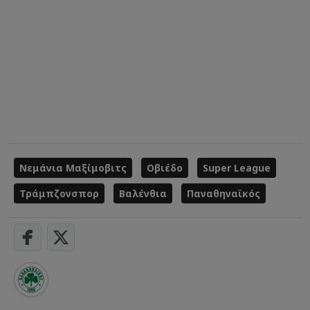
Νεμάνια Μαξίμοβιτς
Οβιέδο
Super League
Τράμπζονσπορ
Βαλένθια
Παναθηναϊκός