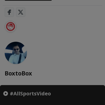
BoxtoBox
#AllSportsVideo