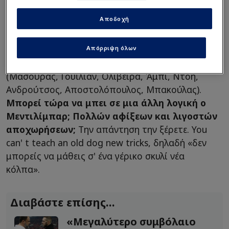
Αποδοχή
Αντιθέτως τον Ιανουάριο του 2025 ήρθαν 3
Απόρριψη όλων
(Μπρούνο, Όρτα, Πάλμα) και έφυγαν 8
(Μασούρας, Γουΐλιαν, Ολιβέιρα, Άμπι, Ντόη,
Ανδρούτσος, Αποστολόπουλος, Μπακούλας).
Μπορεί τώρα να μπει σε μια άλλη λογική ο
Μεντιλίμπαρ; Πολλών αφίξεων και λιγοστών
αποχωρήσεων;
Την απάντηση την ξέρετε. You
can' t teach an old dog new tricks, δηλαδή «δεν
μπορείς να μάθεις σ' ένα γέρικο σκυλί νέα
κόλπα».
Διαβάστε επίσης...
«Μεγαλύτερο συμβόλαιο