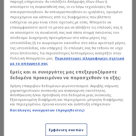
παροχή υπηρεσιών. Αν επιλέξετε Απόρριψη όλων όλων ή
αποσύρετε τη συγκατάθεσή σας, οι εν λόγω τεχνολογίες θα
απενεργοποιηθούν. Αν απενεργοποιηθούν οι ιχνηλάτες, ορισμένο
περιεχόμενο και κάποιες από τις διαφημίσεις που βλέπετε
ενδέχεται να μην είναι τόσο σχετικές με εσάς. Μπορείτε να
επανεμφανίσετε αυτό το μενού για να αλλάξετε τις επιλογές σας ή
να αποσύρετε τη συναίνεσή σας ανά πάσα στιγμή πατώντας τον
σύνδεσμο Διαχείριση προτιμήσεων στο κάτω μέρος της
ιστοσελίδας [ή το αιωρούμενο εικονίδιο στο κάτω αριστερό μέρος
της ιστοσελίδας, εάν υπάρχει]. Οι επιλογές σας θα τεθούν σε ισχύ
στον Ιστότοπος. Για περισσότερες λεπτομέρειες ανατρέξτε στην
Πολιτική Απορρήτου μας.
Περισσότερες πληροφορίες σχετικά
με το απόρρητό σας
Εμείς και οι συνεργάτες μας επεξεργαζόμαστε
δεδομένα προκειμένου να παρασχεθούν τα εξής:
Χρήση επακριβών δεδομένων γεωεντοπισμού. Ακριβής σάρωση
χαρακτηριστικών συσκευής για αναγνώριση ταυτότητας.
Αποθήκευση ή/και πρόσβαση στα δεδομένα μιας συσκευής.
Εξατομικευμένη διαφήμιση και περιεχόμενο, μέτρηση διαφήμισης
και περιεχομένου, έρευνα κοινού και ανάπτυξη υπηρεσιών.
Κατάλογος συνεργατών (προμηθευτές)
Εμφάνιση σκοπών