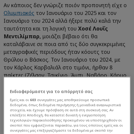
Αν κάποιος δεν γνώριζε ποιόν προπονητή είχε ο
Ολυμπιακός
τον Ιανουάριο του 2025 και τον
Ιανουάριο του 2024 αλλά ήξερε πολύ καλά την
ταυτότητα και τη λογική του
Χοσέ Λουΐς
Μεντιλίμπαρ,
μοιάζει βέβαιο ότι θα
καταλάβαινε σε ποια από τις δύο συγκεκριμένες
μεταγραφικές περιόδους ήταν κόουτς του
Θρύλου ο Βάσκος. Τον Ιανουάριο του 2024, με
τον Κάρλος Καρβαλιάλ στο τιμόνι, ήρθαν 8
παίκτες (Ζέλσον, Τσικίνιο, Άμπι, Ναβάρο, Κάρμο,
Όρτα, Βέζο, Καμπράλ) και έφυγαν οι μισοί, 4
(Βρουσάι, Μπιέλ, Ανδρούτσος, Πορόζο).
Ενδιαφερόμαστε για το απόρρητό σας
Εμείς και οι
603
συνεργάτες μας αποθηκεύουμε προσωπικά
δεδομένα, όπως δεδομένα περιήγησης ή μοναδικά αναγνωριστικά
στοιχεία, και έχουμε πρόσβαση σε αυτά στη συσκευή σας. Αν
επιλέξετε Αποδοχή, θα καταστεί δυνατή η ενεργοποίηση
τεχνολογιών παρακολούθησης προκειμένου να υποστηριχθούν οι
σκοποί που εμφανίζονται παρακάτω, για τους οποίους εμείς και οι
συνεργάτες μας επεξεργαζόμαστε τα δεδομένα με σκοπό την