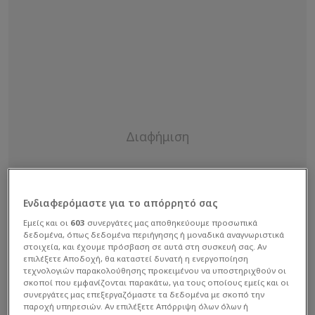
Ενδιαφερόμαστε για το απόρρητό σας
Εμείς και οι
603
συνεργάτες μας αποθηκεύουμε προσωπικά
δεδομένα, όπως δεδομένα περιήγησης ή μοναδικά αναγνωριστικά
στοιχεία, και έχουμε πρόσβαση σε αυτά στη συσκευή σας. Αν
επιλέξετε Αποδοχή, θα καταστεί δυνατή η ενεργοποίηση
τεχνολογιών παρακολούθησης προκειμένου να υποστηριχθούν οι
σκοποί που εμφανίζονται παρακάτω, για τους οποίους εμείς και οι
συνεργάτες μας επεξεργαζόμαστε τα δεδομένα με σκοπό την
παροχή υπηρεσιών. Αν επιλέξετε Απόρριψη όλων όλων ή