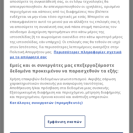
αποσύρετε τη συγκατάθεσή σας, οι εν λόγω τεχνολογίες θα
απενεργοποιηθούν. Αν απενεργοποιηθούν οι ιχνηλάτες, ορισμένο
περιεχόμενο και κάποιες από τις διαφημίσεις που βλέπετε
ενδέχεται να μην είναι τόσο σχετικές με εσάς. Μπορείτε να
επανεμφανίσετε αυτό το μενού για να αλλάξετε τις επιλογές σας ή
Φυσικά στάθηκε στη μεταγραφή του Σαντίνο
να αποσύρετε τη συναίνεσή σας ανά πάσα στιγμή πατώντας τον
Αντίνο μεταφέροντας λεπτομέρειες του deal αλλά
σύνδεσμο Διαχείριση προτιμήσεων στο κάτω μέρος της
ιστοσελίδας [ή το αιωρούμενο εικονίδιο στο κάτω αριστερό μέρος
και το σκεπτικό του Παναθηναϊκού για την τόσο
της ιστοσελίδας, εάν υπάρχει]. Οι επιλογές σας θα τεθούν σε ισχύ
μεγάλη επένδυση στο πρόσωπο του Αργεντινού
στον Ιστότοπος. Για περισσότερες λεπτομέρειες ανατρέξτε στην
Πολιτική Απορρήτου μας.
Περισσότερες πληροφορίες σχετικά
άσου, μία επένδυση η οποία οικονομικά θα
με το απόρρητό σας
ανέλθει συνολικά στα 14 εκατομμύρια ευρώ.
Εμείς και οι συνεργάτες μας επεξεργαζόμαστε
δεδομένα προκειμένου να παρασχεθούν τα εξής:
Χρήση επακριβών δεδομένων γεωεντοπισμού. Ακριβής σάρωση
Διαβάστε επίσης...
χαρακτηριστικών συσκευής για αναγνώριση ταυτότητας.
Αποθήκευση ή/και πρόσβαση στα δεδομένα μιας συσκευής.
Επιλογή Μπενίτεθ και…
Εξατομικευμένη διαφήμιση και περιεχόμενο, μέτρηση διαφήμισης
και περιεχομένου, έρευνα κοινού και ανάπτυξη υπηρεσιών.
Αρτέτα ο επόμενος Αντίνο!
Κατάλογος συνεργατών (προμηθευτές)
Με 6.5 εκατ. κλείνει σε ΠΑΟ
"Ξηλώνεται" ο Αλαφούζος
Εμφάνιση σκοπών
για νέο Ουναΐ - Ο αμυντικός
που ζήτησε ο Μπενίτεθ