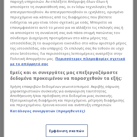
παροχή υπηρεσιών. Αν επιλέξετε Απόρριψη όλων όλων ή
αποσύρετε τη συγκατάθεσή σας, οι εν λόγω τεχνολογίες θα
απενεργοποιηθούν. Αν απενεργοποιηθούν οι ιχνηλάτες, ορισμένο
περιεχόμενο και κάποιες από τις διαφημίσεις που βλέπετε
ενδέχεται να μην είναι τόσο σχετικές με εσάς. Μπορείτε να
επανεμφανίσετε αυτό το μενού για να αλλάξετε τις επιλογές σας ή
να αποσύρετε τη συναίνεσή σας ανά πάσα στιγμή πατώντας τον
σύνδεσμο Διαχείριση προτιμήσεων στο κάτω μέρος της
ιστοσελίδας [ή το αιωρούμενο εικονίδιο στο κάτω αριστερό μέρος
της ιστοσελίδας, εάν υπάρχει]. Οι επιλογές σας θα τεθούν σε ισχύ
στον Ιστότοπος. Για περισσότερες λεπτομέρειες ανατρέξτε στην
Πολιτική Απορρήτου μας.
Περισσότερες πληροφορίες σχετικά
με το απόρρητό σας
Εμείς και οι συνεργάτες μας επεξεργαζόμαστε
δεδομένα προκειμένου να παρασχεθούν τα εξής:
Χρήση επακριβών δεδομένων γεωεντοπισμού. Ακριβής σάρωση
χαρακτηριστικών συσκευής για αναγνώριση ταυτότητας.
Αποθήκευση ή/και πρόσβαση στα δεδομένα μιας συσκευής.
Εξατομικευμένη διαφήμιση και περιεχόμενο, μέτρηση διαφήμισης
και περιεχομένου, έρευνα κοινού και ανάπτυξη υπηρεσιών.
Κατάλογος συνεργατών (προμηθευτές)
Εμφάνιση σκοπών