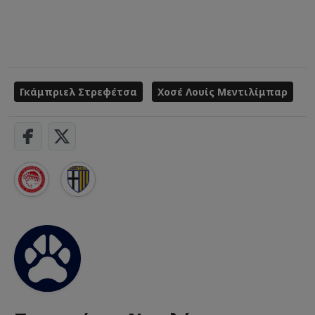
Γκάμπριελ Στρεφέτσα
Χοσέ Λουίς Μεντιλίμπαρ