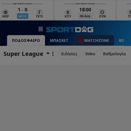
UEFA EUROPA LEAGUE
UEFA EUROPA LEAGUE
18:00
19:00
Κ
Ο
Γ
Ρ
Μ
06 Αυγ
06 Αυγ
ΚΟΥ
ΟΥΝ
ΓΙΑ
ΡΈΙ
ΜΑ
ΠΟΔΟΣΦΑΙΡΟ
ΜΠΑΣΚΕΤ
MATCHZONE
ΒΙΝΤ
Super League
Ειδήσεις
Video
Βαθμολογία