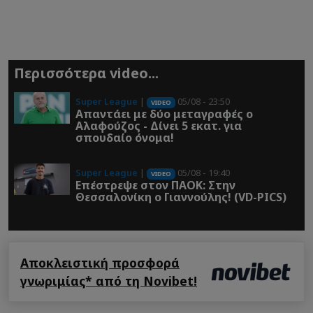
Περισσότερα video...
Super League
|
05/08 - 23:50
VIDEO
Απαντάει με δύο μεταγραφές ο
Αλαφούζος - Δίνει 5 εκατ. για
σπουδαίο όνομα!
Super League
|
05/08 - 19:40
VIDEO
Επέστρεψε στον ΠΑOK: Στην
Θεσσαλονίκη ο Γιαννούλης! (VD-PICS)
Αποκλειστική προσφορά
γνωριμίας* από τη Novibet!