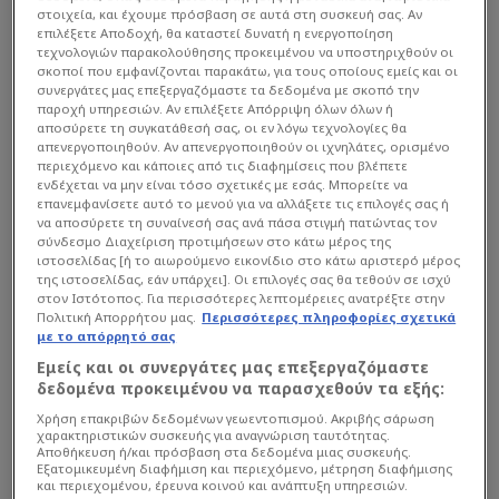
στοιχεία, και έχουμε πρόσβαση σε αυτά στη συσκευή σας. Αν
επιλέξετε Αποδοχή, θα καταστεί δυνατή η ενεργοποίηση
τεχνολογιών παρακολούθησης προκειμένου να υποστηριχθούν οι
σκοποί που εμφανίζονται παρακάτω, για τους οποίους εμείς και οι
συνεργάτες μας επεξεργαζόμαστε τα δεδομένα με σκοπό την
παροχή υπηρεσιών. Αν επιλέξετε Απόρριψη όλων όλων ή
αποσύρετε τη συγκατάθεσή σας, οι εν λόγω τεχνολογίες θα
απενεργοποιηθούν. Αν απενεργοποιηθούν οι ιχνηλάτες, ορισμένο
περιεχόμενο και κάποιες από τις διαφημίσεις που βλέπετε
ενδέχεται να μην είναι τόσο σχετικές με εσάς. Μπορείτε να
επανεμφανίσετε αυτό το μενού για να αλλάξετε τις επιλογές σας ή
να αποσύρετε τη συναίνεσή σας ανά πάσα στιγμή πατώντας τον
σύνδεσμο Διαχείριση προτιμήσεων στο κάτω μέρος της
ιστοσελίδας [ή το αιωρούμενο εικονίδιο στο κάτω αριστερό μέρος
της ιστοσελίδας, εάν υπάρχει]. Οι επιλογές σας θα τεθούν σε ισχύ
στον Ιστότοπος. Για περισσότερες λεπτομέρειες ανατρέξτε στην
Πολιτική Απορρήτου μας.
Περισσότερες πληροφορίες σχετικά
με το απόρρητό σας
Εμείς και οι συνεργάτες μας επεξεργαζόμαστε
δεδομένα προκειμένου να παρασχεθούν τα εξής:
Χρήση επακριβών δεδομένων γεωεντοπισμού. Ακριβής σάρωση
χαρακτηριστικών συσκευής για αναγνώριση ταυτότητας.
Αποθήκευση ή/και πρόσβαση στα δεδομένα μιας συσκευής.
Εξατομικευμένη διαφήμιση και περιεχόμενο, μέτρηση διαφήμισης
και περιεχομένου, έρευνα κοινού και ανάπτυξη υπηρεσιών.