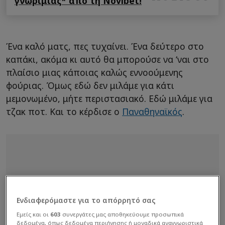
γνωριμίας* από τη Novibet!
Ένα καλό ματς, πες τυχαίνει. Ένα δεύτερο στο
καπάκι, ακόμα κι αυτό θα μπορούσε να ‘ναι στο
πλαίσιο μιας κάποιας καλώς εννοούμενης
φούριας. Όμως εδώ δεν μιλάμε για κάτι
μεμονωμένο, μήτε περιστασιακό. Εδώ μιλάμε για
τζακ ποτ. Και το κέρδισε ο
Παναθηναϊκός
.
Ενδιαφερόμαστε για το απόρρητό σας
Εμείς και οι
603
συνεργάτες μας αποθηκεύουμε προσωπικά
δεδομένα, όπως δεδομένα περιήγησης ή μοναδικά αναγνωριστικά