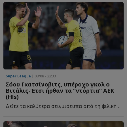
Super League
| 08/08 - 22:33
Σόου Γκατσίνοβιτς, υπέροχο γκολ ο
Βιτάλις-Έτσι ήρθαν τα “ντόρτια” ΑΕΚ
(Ηls)
Δείτε τα καλύτερα στιγμιότυπα από τη φιλική νίκη της Έ...