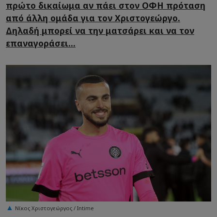
πρώτο δικαίωμα αν πάει στον ΟΦΗ πρόταση
από άλλη ομάδα για τον Χριστογεώργο.
Δηλαδή μπορεί να την ματσάρει και να τον
επαναγοράσει...
Νίκος Χριστογεώργος / Intime