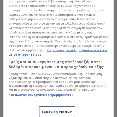
παροχή υπηρεσιών. Αν επιλέξετε Απόρριψη όλων όλων ή
αποσύρετε τη συγκατάθεσή σας, οι εν λόγω τεχνολογίες θα
απενεργοποιηθούν. Αν απενεργοποιηθούν οι ιχνηλάτες, ορισμένο
περιεχόμενο και κάποιες από τις διαφημίσεις που βλέπετε
ενδέχεται να μην είναι τόσο σχετικές με εσάς. Μπορείτε να
επανεμφανίσετε αυτό το μενού για να αλλάξετε τις επιλογές σας ή
να αποσύρετε τη συναίνεσή σας ανά πάσα στιγμή πατώντας τον
σύνδεσμο Διαχείριση προτιμήσεων στο κάτω μέρος της
ιστοσελίδας [ή το αιωρούμενο εικονίδιο στο κάτω αριστερό μέρος
της ιστοσελίδας, εάν υπάρχει]. Οι επιλογές σας θα τεθούν σε ισχύ
στον Ιστότοπος. Για περισσότερες λεπτομέρειες ανατρέξτε στην
Πολιτική Απορρήτου μας.
Περισσότερες πληροφορίες σχετικά
με το απόρρητό σας
Εμείς και οι συνεργάτες μας επεξεργαζόμαστε
δεδομένα προκειμένου να παρασχεθούν τα εξής:
Χρήση επακριβών δεδομένων γεωεντοπισμού. Ακριβής σάρωση
χαρακτηριστικών συσκευής για αναγνώριση ταυτότητας.
Αποθήκευση ή/και πρόσβαση στα δεδομένα μιας συσκευής.
Εξατομικευμένη διαφήμιση και περιεχόμενο, μέτρηση διαφήμισης
Ομολογουμένως η στατιστική με την οποία
και περιεχομένου, έρευνα κοινού και ανάπτυξη υπηρεσιών.
Κατάλογος συνεργατών (προμηθευτές)
τελείωσε το ματς ο Νικόλας Χριστογέωργος είναι
εντυπωσιακή: 10 συνολικά επεμβάσεις, 7
αποκρούσεις από μέσα στη περιοχή, 2 υψηλές
Εμφάνιση σκοπών