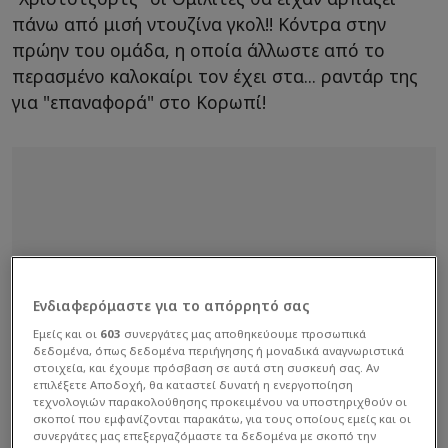
πάνω από μισή ντουζίνα γκολ!! Κόντρα στην
πρώην του ομάδα, η οποία άλλωστε από το
περασμένο καλοκαίρι τον έχει στα... ραντάρ της
για "επαναφορά" στο Κορωπί!
Ενδιαφερόμαστε για το απόρρητό σας
Εμείς και οι
603
συνεργάτες μας αποθηκεύουμε προσωπικά
δεδομένα, όπως δεδομένα περιήγησης ή μοναδικά αναγνωριστικά
στοιχεία, και έχουμε πρόσβαση σε αυτά στη συσκευή σας. Αν
επιλέξετε Αποδοχή, θα καταστεί δυνατή η ενεργοποίηση
τεχνολογιών παρακολούθησης προκειμένου να υποστηριχθούν οι
σκοποί που εμφανίζονται παρακάτω, για τους οποίους εμείς και οι
συνεργάτες μας επεξεργαζόμαστε τα δεδομένα με σκοπό την