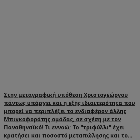
Στην μεταγραφική υπόθεση Χριστογεώργου
πάντως υπάρχει και η εξής ιδιαιτερότητα που
μπορεί να περιπλέξει το ενδιαφέρον άλλης
Μπιγκοφοράτης ομάδας, σε σχέση με τον
Παναθηναϊκό! Τι εννοώ; Το "τριφύλλι" έχει
κρατήσει και ποσοστό μεταπώλησης και το...