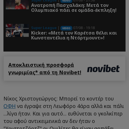
Super League
|
07/08 - 21:58
VIDEO
Ανατροπή Πασχαλάκη: Μετά τον
Ολυμπιακό πάει σε ομάδα-έκπληξη!
Super League
|
07/08 - 19:18
VIDEO
Kicker: «Μετά τον Καρέτσα θέλει και
Κωνσταντέλια η Ντόρτμουντ»!
Αποκλειστική προσφορά
γνωριμίας* από τη Novibet!
Νίκος Χριστογεώργος: Μπορεί το κοντέρ του
ΟΦΗ
να έγραψε στη Λεωφόρο 4άρα αλλά και πάλι
...λίγα ήταν. Και για αυτό... ευθύνεται ο γκολκίπερ
του αφού αντικειμενικά αν δεν ήταν ο
"Χριστοτζόρτζ" οι Ομιλίτες θα είχαν αρπάξει