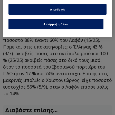
αποκρούσεις και 1,81 αποτραπέντα γκολ! Το
καλύτερο ήταν τα νούμερα του με την μπάλα στα
Αποδοχή
πόδια, πόσο μάλλον αν συγκριθεί με τον
"χρυσοπληρωμένο" Λαφόν που θεωρείται και
Απόρριψη όλων
καλός σε αυτό το κομμάτι. Έχουμε και λέμε ,
λοιπόν : Χριστογεώργος 28/32 ακριβείς πάσες,
ποσοστό 88% έναντι 60% του Λαφόν (15/25).
Πάμε και στις υποκατηγορίες: ο Έλληνας 43 %
(3/7) ακριβείς πάσες στο αντίπαλο μισό και 100
% (25/25) ακριβείς πάσες στο δικό τους μισό,
όταν τα ποσοστά του Ιβοριανού πορτιέρε του
ΠΑΟ ήταν 17 % και 74% αντίστοιχα. Επίσης στις
μακρινές μπαλιές ο Χριστογεώργος είχε ποσοστό
ευστοχίας 56% (5/9), όταν ο Λαφόν έπιασε μόλις
το 14%.
Διαβάστε επίσης...