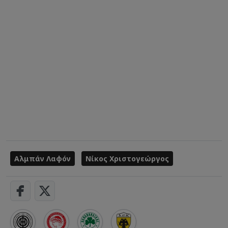
Αλμπάν Λαφόν
Νίκος Χριστογεώργος