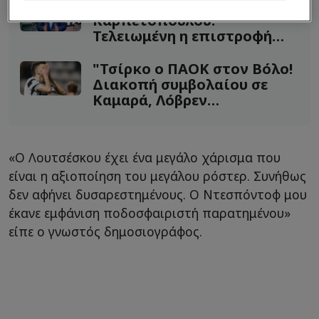
Αποκάλυψη
Καρπετόπουλου!
Τελειωμένη η επιστροφή
Φορτούνη στον Ολυμπιακό
"Τσίρκο ο ΠΑΟΚ στον Βόλο!
Διακοπή συμβολαίου σε
Καμαρά, Λόβρεν
Ντεσπόντοφ"
«Ο Λουτσέσκου έχει ένα μεγάλο χάρισμα που
είναι η αξιοποίηση του μεγάλου ρόστερ. Συνήθως
δεν αφήνει δυσαρεστημένους. Ο Ντεσπόντοφ μου
έκανε εμφάνιση ποδοσφαιριστή παρατημένου»
είπε ο γνωστός δημοσιογράφος.