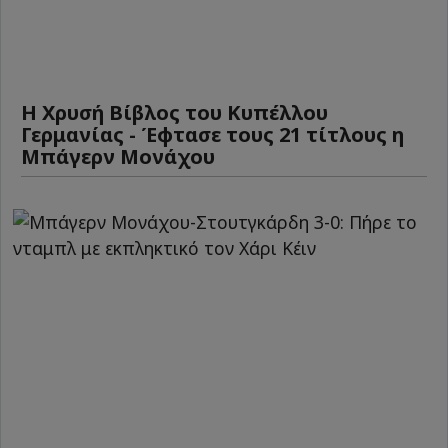
Η Χρυσή Βίβλος του Κυπέλλου
Γερμανίας - Έφτασε τους 21 τίτλους η
Μπάγερν Μονάχου