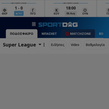
UEFA EUROPA LEAGUE
UEFA EUROPA LEAGUE
18:00
19:00
Κ
Ο
Γ
Ρ
Μ
06 Αυγ
06 Αυγ
ΚΟΥ
ΟΥΝ
ΓΙΑ
ΡΈΙ
ΜΑ
ΠΟΔΟΣΦΑΙΡΟ
ΜΠΑΣΚΕΤ
MATCHZONE
ΒΙΝΤ
Super League
Ειδήσεις
Video
Βαθμολογία