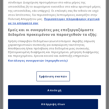
σύνδεσμο Διαχείριση προτιμήσεων στο κάτω μέρος της
ιστοσελίδας [ή το αιωρούμενο εικονίδιο στο κάτω αριστερό μέρος
της ιστοσελίδας, εάν υπάρχει]. Οι επιλογές σας θα τεθούν σε ισχύ
στον Ιστότοπος. Για περισσότερες λεπτομέρειες ανατρέξτε στην
Πολιτική Απορρήτου μας.
Περισσότερες πληροφορίες σχετικά
με το απόρρητό σας
Εμείς και οι συνεργάτες μας επεξεργαζόμαστε
δεδομένα προκειμένου να παρασχεθούν τα εξής:
Χρήση επακριβών δεδομένων γεωεντοπισμού. Ακριβής σάρωση
χαρακτηριστικών συσκευής για αναγνώριση ταυτότητας.
Αποθήκευση ή/και πρόσβαση στα δεδομένα μιας συσκευής.
Εξατομικευμένη διαφήμιση και περιεχόμενο, μέτρηση διαφήμισης
και περιεχομένου, έρευνα κοινού και ανάπτυξη υπηρεσιών.
Κατάλογος συνεργατών (προμηθευτές)
Εμφάνιση σκοπών
Αποδοχή
Διαβάστε επίσης...
Απόρριψη όλων