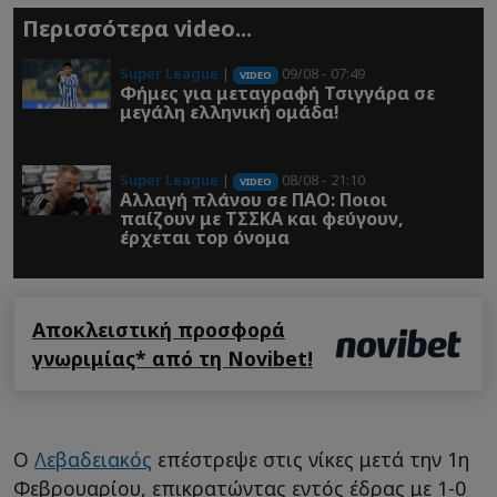
Περισσότερα video...
Super League
|
09/08 - 07:49
VIDEO
Φήμες για μεταγραφή Τσιγγάρα σε
μεγάλη ελληνική ομάδα!
Super League
|
08/08 - 21:10
VIDEO
Αλλαγή πλάνου σε ΠΑΟ: Ποιοι
παίζουν με ΤΣΣΚΑ και φεύγουν,
έρχεται τοp όνομα
Αποκλειστική προσφορά
γνωριμίας* από τη Novibet!
Ο
Λεβαδειακός
επέστρεψε στις νίκες μετά την 1η
Φεβρουαρίου, επικρατώντας εντός έδρας με 1-0