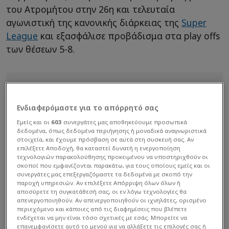
του Ατρομήτου στην 26η και τελευταία
αγωνιστική της κανονικής διάρκειας της
Super
League
και εξασφάλισε προβάδισμα στα play offs
των θέσεων 5-8.
Ενδιαφερόμαστε για το απόρρητό σας
Εμείς και οι
603
συνεργάτες μας αποθηκεύουμε προσωπικά
δεδομένα, όπως δεδομένα περιήγησης ή μοναδικά αναγνωριστικά
στοιχεία, και έχουμε πρόσβαση σε αυτά στη συσκευή σας. Αν
επιλέξετε Αποδοχή, θα καταστεί δυνατή η ενεργοποίηση
τεχνολογιών παρακολούθησης προκειμένου να υποστηριχθούν οι
σκοποί που εμφανίζονται παρακάτω, για τους οποίους εμείς και οι
συνεργάτες μας επεξεργαζόμαστε τα δεδομένα με σκοπό την
παροχή υπηρεσιών. Αν επιλέξετε Απόρριψη όλων όλων ή
αποσύρετε τη συγκατάθεσή σας, οι εν λόγω τεχνολογίες θα
απενεργοποιηθούν. Αν απενεργοποιηθούν οι ιχνηλάτες, ορισμένο
περιεχόμενο και κάποιες από τις διαφημίσεις που βλέπετε
ενδέχεται να μην είναι τόσο σχετικές με εσάς. Μπορείτε να
επανεμφανίσετε αυτό το μενού για να αλλάξετε τις επιλογές σας ή