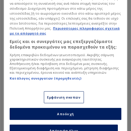
να αποσύρετε τη συναίνεσή σας ανά πάσα στιγμή πατώντας τον
σύνδεσμο Διαχείριση προτιμήσεων στο κάτω μέρος της
ιστοσελίδας [ή το αιωρούμενο εικονίδιο στο κάτω αριστερό μέρος
της ιστοσελίδας, εάν υπάρχει]. Οι επιλογές σας θα τεθούν σε ισχύ
στον Ιστότοπος. Για περισσότερες λεπτομέρειες ανατρέξτε στην
Πολιτική Απορρήτου μας.
Περισσότερες πληροφορίες σχετικά
με το απόρρητό σας
Εμείς και οι συνεργάτες μας επεξεργαζόμαστε
δεδομένα προκειμένου να παρασχεθούν τα εξής:
Χρήση επακριβών δεδομένων γεωεντοπισμού. Ακριβής σάρωση
χαρακτηριστικών συσκευής για αναγνώριση ταυτότητας.
Αποθήκευση ή/και πρόσβαση στα δεδομένα μιας συσκευής.
Εξατομικευμένη διαφήμιση και περιεχόμενο, μέτρηση διαφήμισης
και περιεχομένου, έρευνα κοινού και ανάπτυξη υπηρεσιών.
Κατάλογος συνεργατών (προμηθευτές)
Εμφάνιση σκοπών
Αποδοχή
Απόρριψη όλων