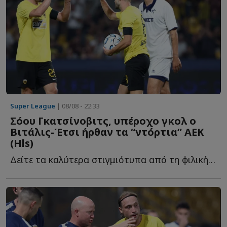
Super League
| 08/08 - 22:33
Σόου Γκατσίνοβιτς, υπέροχο γκολ ο
Βιτάλις-Έτσι ήρθαν τα “ντόρτια” ΑΕΚ
(Ηls)
Δείτε τα καλύτερα στιγμιότυπα από τη φιλική νίκη της Έ...